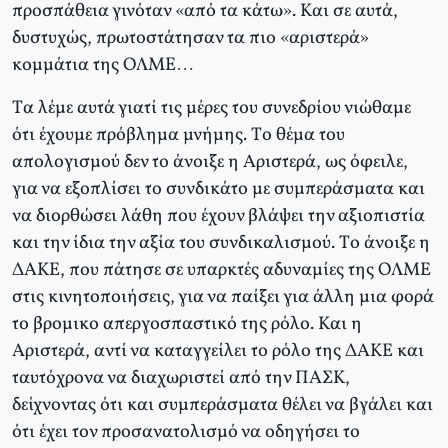
προσπάθεια γινόταν «από τα κάτω». Kαι σε αυτά,
δυστυχώς, πρωτοστάτησαν τα πιο «αριστερά»
κομμάτια της OΛME…
Tα λέμε αυτά γιατί τις μέρες του συνεδρίου νιώθαμε
ότι έχουμε πρόβλημα μνήμης. Tο θέμα του
απολογισμού δεν το άνοιξε η Αριστερά, ως όφειλε,
για να εξοπλίσει το συνδικάτο με συμπεράσματα και
να διορθώσει λάθη που έχουν βλάψει την αξιοπιστία
και την ίδια την αξία του συνδικαλισμού. Tο άνοιξε η
ΔAKE, που πάτησε σε υπαρκτές αδυναμίες της OΛME
στις κινητοποιήσεις, για να παίξει για άλλη μια φορά
το βρομικο απεργοσπαστικό της ρόλο. Kαι η
Αριστερά, αντί να καταγγείλει το ρόλο της ΔAKE και
ταυτόχρονα να διαχωριστεί από την ΠAΣK,
δείχνοντας ότι και συμπεράσματα θέλει να βγάλει και
ότι έχει τον προσανατολισμό να οδηγήσει το