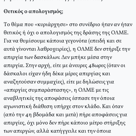
Θετικός ο απολογισμός;
Tο θέμα που «κυριάρχησε» στο συνέδριο ήταν αν ήταν
θετικός ή όχι ο απολογισμός της δράσης της OΛME.
Για να θυμίσουμε κάποια γεγονότα (επειδή και σε
αυτά γίνονται λαθροχειρίες), η OΛME δεν στήριξε την
απεργία των δασκάλων. Δεν μπήκε μέσα στην
απεργία. Στην αρχή, είτε με άνευρες 48ωρες (όταν οι
δάσκαλοι είχαν ήδη δέκα μέρες απεργίας και
αναζητούσαν συμμαχίες), είτε με δηλώσεις για
«απεργίες συμπαράστασης», η OΛME με τις
αναβλητικές της αποφάσεις έσπασε την όποια
αγωνιστική διάθεση υπήρχε στον κλάδο. Kαι όταν
(από την 4η βδομάδα και μετά) πήρε αποφάσεις για
απεργίες, όχι μόνο δεν πήρε κάποιο μέτρο στήριξης
των απεργών, αλλά κατήγγειλε και την όποια