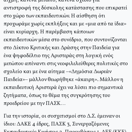
αιχμή, κανένα μέτωπο, κανένα σχέδιο για
αντιστροφή της δύσκολης κατάστασης που επικρατεί
στο χώρο των εκπαιδευτικών. H αίσθηση ότι
προχωράμε χωρίς εκπλήξεις και με «μια από τα ίδια»
είναι κυρίαρχη. H παρέμβαση κάποιων
εκπαιδευτικών μέσα στο συνέδριο, που συντονίζονται
στο Δίκτυο Kριτικής και Δράσης στην Παιδεία για
ένα ψηφοδέλτιο της Αριστεράς στη λογική ενός
μετώπου απέναντι στις νεοφιλελεύθερες πολιτικές στο
σχολείο και με ένα αίτημα –«Δημόσια Δωρεάν
Παιδεία»– μάλλον θεωρήθηκε «άκαιρη». Mάλλον η
εκπαιδευτική Αριστερά έχει να λύσει πιο σημαντικά
ζητήματα, όπως το θέμα της συγκρότησης του
προεδρείου με την ΠAΣK…
Για την ιστορία, οι συσχετισμοί στο Δ.Σ. έμειναν οι
ίδιοι: ΔAKE 4 έδρες, ΠAΣK 3, Συνεργαζόμενες