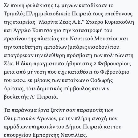
Σε ποινή φυλάκισης 14 μηνών καταδίκασε το
Τριμελές Πλημμελειοδικείο Πειραιά τους υπεύθυνους
της εταιρείας “Μαρίνα Ζέας Α.Ε.” Σταύρο Κυριακούλη
και Άγγελο Κόπιτσα για την καταστροφή του
πρασίνου της πλατείας του Ναυτικού Μουσείου και
την τοποθέτηση εμποδίων (μπάρες εισόδου) που
απαγόρευαν την ελεύθερη πρόσβαση των πολιτών στη
Ζέα. Η δίκη πραγματοποιήθηκε στις 2 Φεβρουαρίου,
μετά από μήνυση που είχε καταθέσει το Φεβρουάριο
του 2004 εκ μέρους των κατοίκων ο Θοδωρής
Δρίτσας, τότε δημοτικός σύμβουλος και νυν
βουλευτής Α’ Πειραιά.
Τα παράνομα έργα ξεκίνησαν παραμονές των
Ολυμπιακών Αγώνων, με την πλήρη ανοχή των
αρμόδιων υπηρεσιών του Δήμου Πειραιά και του
υπουργείου Εμπορικής Ναυτιλίας.