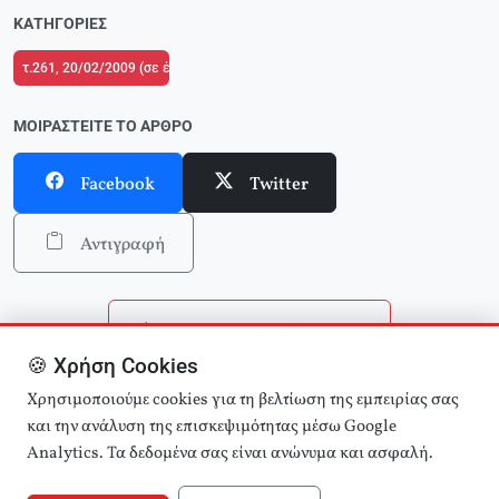
ΚΑΤΗΓΟΡΊΕΣ
τ.261, 20/02/2009 (σε ένθετο οι σελίδες της Αριστεράς με αφιέρωμα στο Π
ΜΟΙΡΑΣΤΕΊΤΕ ΤΟ ΆΡΘΡΟ
Facebook
Twitter
Αντιγραφή
Επιστροφή στην αρχική
🍪 Χρήση Cookies
Αναζήτηση άρθρων
Χρησιμοποιούμε cookies για τη βελτίωση της εμπειρίας σας
και την ανάλυση της επισκεψιμότητας μέσω Google
Analytics. Τα δεδομένα σας είναι ανώνυμα και ασφαλή.