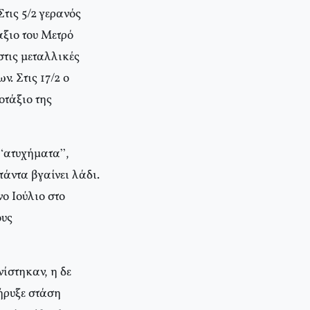
τις 5/2 γερανός
ξιο του Μετρό
στις μεταλλικές
. Στις 17/2 ο
οτάξιο της
 “ατυχήματα”,
άντα βγαίνει λάδι.
νο Ιούλιο στο
ους
ίστηκαν, η δε
ήρυξε στάση