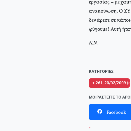
εργασίας – με χαμ
ανακοίνωση. Ο ΣΥΡ
δεν άρεσε σε κάπο
φύγουμε! Αυτή ήτα
Ν.Ν.
ΚΑΤΗΓΟΡΊΕΣ
τ.261, 20/02/2009 (
ΜΟΙΡΑΣΤΕΊΤΕ ΤΟ ΆΡ
Facebook