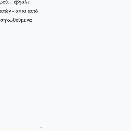
 αφού… έβγαλε
τών – αν κι αυτό
α σηκωθούμε να
νικό Φόρουμ και τα 10 χρόνια από το Σιάτλ)