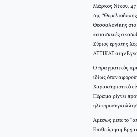
Μάρκος Νίκου, 47 
της “Θεμελιοδομής
Θεσσαλονίκης στο 
κατασκευές σκοτώθ
Σύριος εργάτης Χό
ΑΤΤΙΚΑΤ στην Εγ
Ο πραγματικός αρι
ιδίως όταν αφορού
Χαρακτηριστικό είν
Πέραμα ρίχνει προκ
ηλεκτροσυγκολλητ
Αμέσως μετά το “α
Επιθεώρηση Εργασί