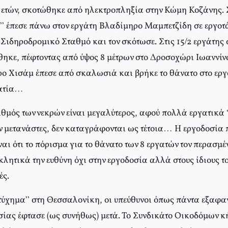
ετών, σκοτώθηκε από ηλεκτροπληξία στην Κώμη Κοζάνης. Σ
” έπεσε πάνω στον εργάτη Βλαδίμηρο Μαμπετζίδη σε εργοτά
Σιδηροδρομικό Σταθμό και τον σκότωσε. Στις 15/2 εργάτης 
ηκε, πέφτοντας από ύψος 8 μέτρων στο Δροσοχώρι Ιωαννίνων
ρο Χισάμ έπεσε από σκαλωσιά και βρήκε το θάνατο στο εργ
νατία…
θμός των νεκρών είναι μεγαλύτερος, αφού πολλά εργατικά
ν μετανάστες, δεν καταγράφονται ως τέτοια… Η εργοδοσία π
αι ότι το πόρισμα για το θάνατο των 8 εργατών τον περασμέ
λητικά την ευθύνη όχι στην εργοδοσία αλλά στους ίδιους τ
ές.
τύχημα” στη Θεσσαλονίκη, οι υπεύθυνοι όπως πάντα εξαφαν
ας έφτασε (ως συνήθως) μετά. Το Συνδικάτο Οικοδόμων κ