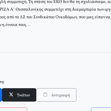
ηλή συμμετοχή. Τη στάση του ΕΚΘ δεν θα τη σχολιάσουμε,
ΙΖΑ Α’ Θεσσαλονίκης συμμετείχε στη διαμαρτυρία των εργα
ιους από το ΔΣ του Συνδικάτου Οικοδόμων, που μας είπαν ν
ν η έννοια τους…
σε ένθετο οι σελίδες της Αριστεράς με αφιέρωμα στο Παγκόσμιο Κοινω
ΘΡΟ
Twitter
Αντιγραφή