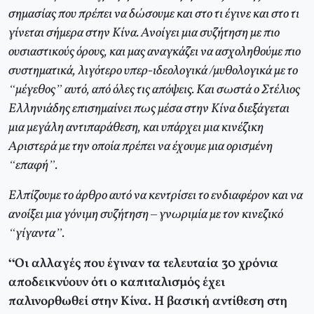
σημασίας που πρέπει να δώσουμε και στο τι έγινε και στο τι
γίνεται σήμερα στην Κίνα. Ανοίγει μια συζήτηση με πιο
ουσιαστικούς όρους, και μας αναγκάζει να ασχοληθούμε πιο
συστηματικά, λιγότερο υπερ-ιδεολογικά /μυθολογικά με το
“μέγεθος” αυτό, από όλες τις απόψεις. Και σωστά ο Στέλιος
Ελληνιάδης επισημαίνει πως μέσα στην Κίνα διεξάγεται
μια μεγάλη αντιπαράθεση, και υπάρχει μια κινέζικη
Αριστερά με την οποία πρέπει να έχουμε μια ορισμένη
“επαφή”.
Ελπίζουμε το άρθρο αυτό να κεντρίσει το ενδιαφέρον και να
ανοίξει μια γόνιμη συζήτηση – γνωριμία με τον κινεζικό
“γίγαντα”.
“Οι αλλαγές που έγιναν τα τελευταία 30 χρόνια
αποδεικνύουν ότι ο καπιταλισμός έχει
παλινορθωθεί στην Κίνα. Η βασική αντίθεση στη