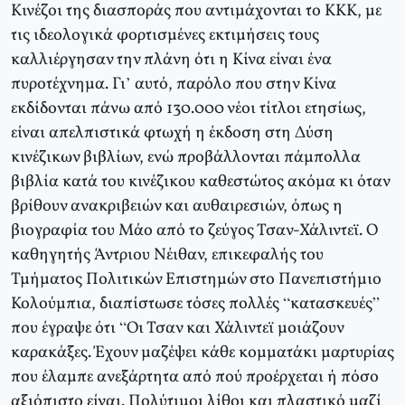
Κινέζοι της διασποράς που αντιμάχονται το ΚΚΚ, με
τις ιδεολογικά φορτισμένες εκτιμήσεις τους
καλλιέργησαν την πλάνη ότι η Κίνα είναι ένα
πυροτέχνημα. Γι’ αυτό, παρόλο που στην Κίνα
εκδίδονται πάνω από 130.000 νέοι τίτλοι ετησίως,
είναι απελπιστικά φτωχή η έκδοση στη Δύση
κινέζικων βιβλίων, ενώ προβάλλονται πάμπολλα
βιβλία κατά του κινέζικου καθεστώτος ακόμα κι όταν
βρίθουν ανακριβειών και αυθαιρεσιών, όπως η
βιογραφία του Μάο από το ζεύγος Τσαν-Χάλιντεϊ. Ο
καθηγητής Άντριου Νέιθαν, επικεφαλής του
Τμήματος Πολιτικών Επιστημών στο Πανεπιστήμιο
Κολούμπια, διαπίστωσε τόσες πολλές “κατασκευές”
που έγραψε ότι “Οι Τσαν και Χάλιντεϊ μοιάζουν
καρακάξες. Έχουν μαζέψει κάθε κομματάκι μαρτυρίας
που έλαμπε ανεξάρτητα από πού προέρχεται ή πόσο
αξιόπιστο είναι. Πολύτιμοι λίθοι και πλαστικό μαζί