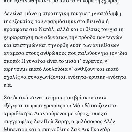
που εξαπλώθηκαν πέρα από τα σύνορα της χώρας.
Δεν είναι μόνο η στρατηγική του για την κατάληψη
της εξουσίας που εφαρμόστηκε στο Βιετνάμ ή
πρόσφατα στο Νεπάλ, αλλά και οι θέσεις του για τη
χειραφέτηση των αδυνάτων, την πρόοδο των τεχνών
και επιστημών και την ορθή λύση των αντιθέσεων
ανάμεσα στους ανθρώπους που παλεύουν για τον ίδιο
σκοπό: Η γυναίκα είναι το μισό τ’ ουρανού, ν’
αφήνουμε εκατό λουλούδια ν’ ανθίζουν και εκατό
σχολές να συναγωνίζονται, ενότητα-κριτική-ενότητα
κ.ά.
Στα δυτικά πανεπιστήμια που βρίσκονταν σε
εξέγερση οι φωτογραφίες του Μάο δέσποζαν στα
αμφιθέατρα. Διανοούμενοι με κύρος, όπως ο
συγγραφέας Ζαν Πολ Σαρτρ, ο φιλόσοφος Αλέν
Μπαντιού και ο σκηνοθέτης Ζακ Λικ Γκοντάρ