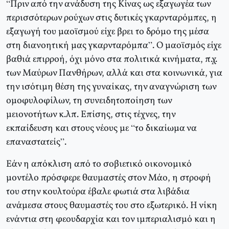
“Πριν από την ανάδυση της Κίνας ως εξαγωγέα των
περισσότερων ρούχων στις δυτικές γκαρνταρόμπες, η
εξαγωγή του μαοϊσμού είχε βρει το δρόμο της μέσα
στη διανοητική μας γκαρνταρόμπα”. Ο μαοϊσμός είχε
βαθιά επιρροή, όχι μόνο στα πολιτικά κινήματα, π.χ.
των Μαύρων Πανθήρων, αλλά και στα κοινωνικά, για
την ισότιμη θέση της γυναίκας, την αναγνώριση των
ομοφυλοφίλων, τη συνειδητοποίηση των
μειονοτήτων κ.λπ. Επίσης, στις τέχνες, την
εκπαίδευση και στους νέους με “το δικαίωμα να
επαναστατείς”.
Εάν η απόκλιση από το σοβιετικό οικονομικό
μοντέλο πρόσφερε θαυμαστές στον Μάο, η στροφή
του στην κουλτούρα έβαλε φωτιά στα λιβάδια
ανάμεσα στους θαυμαστές του στο εξωτερικό. Η νίκη
ενάντια στη φεουδαρχία και τον ιμπεριαλισμό και η