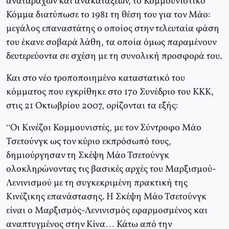
αναταραχών και ανακατάξεων, το Κομμουνιστικό
Κόμμα διατύπωσε το 1981 τη θέση του για τον Μάο:
μεγάλος επαναστάτης ο οποίος στην τελευταία φάση
του έκανε σοβαρά λάθη, τα οποία όμως παραμένουν
δευτερεύοντα σε σχέση με τη συνολική προσφορά του.
Και στο νέο τροποποιημένο καταστατικό του
κόμματος που εγκρίθηκε στο 17ο Συνέδριο του ΚΚΚ,
στις 21 Οκτωβρίου 2007, ορίζονται τα εξής:
“Οι Κινέζοι Κομμουνιστές, με τον Σύντροφο Μάο
Τσετούνγκ ως τον κύριο εκπρόσωπό τους,
δημιούργησαν τη Σκέψη Μάο Τσετούνγκ
ολοκληρώνοντας τις βασικές αρχές του Μαρξισμού-
Λενινισμού με τη συγκεκριμένη πρακτική της
Κινέζικης επανάστασης. Η Σκέψη Μάο Τσετούνγκ
είναι ο Μαρξισμός-Λενινισμός εφαρμοσμένος και
αναπτυγμένος στην Κίνα… Κάτω από την