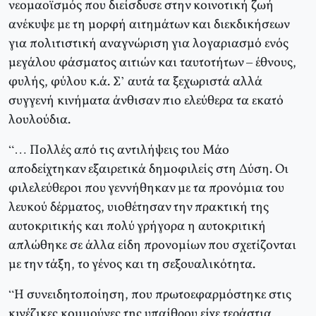
νεομαοϊσμός που διείσδυσε στην κοινοτική ζωή
ανέκυψε με τη μορφή αιτημάτων και διεκδικήσεων
για πολιτιστική αναγνώριση για λογαριασμό ενός
μεγάλου φάσματος αιτιών και ταυτοτήτων – έθνους,
φυλής, φύλου κ.ά. Σ’ αυτά τα ξεχωριστά αλλά
συγγενή κινήματα άνθισαν πιο ελεύθερα τα εκατό
λουλούδια.
“… Πολλές από τις αντιλήψεις του Μάο
αποδείχτηκαν εξαιρετικά δημοφιλείς στη Δύση. Οι
φιλελεύθεροι που γεννήθηκαν με τα προνόμια του
λευκού δέρματος, υιοθέτησαν την πρακτική της
αυτοκριτικής και πολύ γρήγορα η αυτοκριτική
απλώθηκε σε άλλα είδη προνομίων που σχετίζονται
με την τάξη, το γένος και τη σεξουαλικότητα.
“Η συνειδητοποίηση, που πρωτοεφαρμόστηκε στις
κινέζικες κομμούνες της υπαίθρου είχε τεράστια