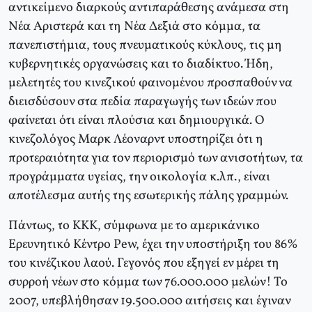
αντικείμενο διαρκούς αντιπαράθεσης ανάμεσα στη
Νέα Αριστερά και τη Νέα Δεξιά στο κόμμα, τα
πανεπιστήμια, τους πνευματικούς κύκλους, τις μη
κυβερνητικές οργανώσεις και το διαδίκτυο. Ήδη,
μελετητές του κινεζικού φαινομένου προσπαθούν να
διεισδύσουν στα πεδία παραγωγής των ιδεών που
φαίνεται ότι είναι πλούσια και δημιουργικά. Ο
κινεζολόγος Μαρκ Λέοναρντ υποστηρίζει ότι η
προτεραιότητα για τον περιορισμό των ανισοτήτων, τα
προγράμματα υγείας, την οικολογία κ.λπ., είναι
αποτέλεσμα αυτής της εσωτερικής πάλης γραμμών.
Πάντως, το ΚΚΚ, σύμφωνα με το αμερικάνικο
Ερευνητικό Κέντρο Pew, έχει την υποστήριξη του 86%
του κινέζικου λαού. Γεγονός που εξηγεί εν μέρει τη
συρροή νέων στο κόμμα των 76.000.000 μελών! Το
2007, υπεβλήθησαν 19.500.000 αιτήσεις και έγιναν