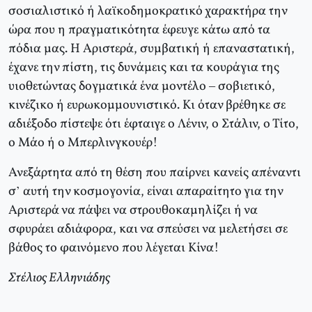
σοσιαλιστικό ή λαϊκοδημοκρατικό χαρακτήρα την
ώρα που η πραγματικότητα έφευγε κάτω από τα
πόδια μας. Η Αριστερά, συμβατική ή επαναστατική,
έχανε την πίστη, τις δυνάμεις και τα κουράγια της
υιοθετώντας δογματικά ένα μοντέλο – σοβιετικό,
κινέζικο ή ευρωκομμουνιστικό. Κι όταν βρέθηκε σε
αδιέξοδο πίστεψε ότι έφταιγε ο Λένιν, ο Στάλιν, ο Τίτο,
ο Μάο ή ο Μπερλινγκουέρ!
Ανεξάρτητα από τη θέση που παίρνει κανείς απέναντι
σ’ αυτή την κοσμογονία, είναι απαραίτητο για την
Αριστερά να πάψει να στρουθοκαμηλίζει ή να
σφυράει αδιάφορα, και να σπεύσει να μελετήσει σε
βάθος το φαινόμενο που λέγεται Κίνα!
Στέλιος Ελληνιάδης