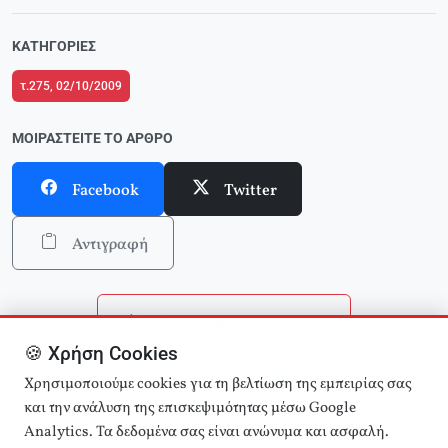
ΚΑΤΗΓΟΡΊΕΣ
τ.275, 02/10/2009
ΜΟΙΡΑΣΤΕΊΤΕ ΤΟ ΆΡΘΡΟ
Facebook
Twitter
Αντιγραφή
Επιστροφή στην αρχική
🍪 Χρήση Cookies
Αναζήτηση άρθρων
Χρησιμοποιούμε cookies για τη βελτίωση της εμπειρίας σας
και την ανάλυση της επισκεψιμότητας μέσω Google
Analytics. Τα δεδομένα σας είναι ανώνυμα και ασφαλή.