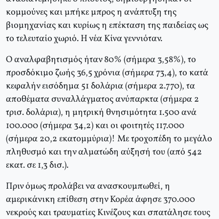
κομμούνες και μπήκε μπρος η ανάπτυξη της
βιομηχανίας και κυρίως η επέκταση της παιδείας ως
το τελευταίο χωριό. Η νέα Κίνα γεννιόταν.
Ο αναλφαβητισμός ήταν 80% (σήμερα 3,58%), το
προσδόκιμο ζωής 36,5 χρόνια (σήμερα 73,4), το κατά
κεφαλήν εισόδημα 51 δολάρια (σήμερα 2.770), τα
αποθέματα συναλλάγματος ανύπαρκτα (σήμερα 2
τρισ. δολάρια), η μητρική θνησιμότητα 1.500 ανά
100.000 (σήμερα 34,2) και οι φοιτητές 117.000
(σήμερα 20,2 εκατομμύρια)! Με τροχοπέδη το μεγάλο
πληθυσμό και την αλματώδη αύξησή του (από 542
εκατ. σε 1,3 δισ.).
Πριν όμως προλάβει να ανασκουμπωθεί, η
αμερικάνικη επίθεση στην Κορέα άφησε 370.000
νεκρούς και τραυματίες Κινέζους και σπατάλησε τους