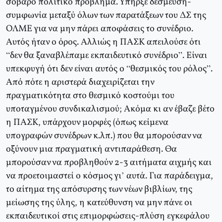
σοβαρό πολιτικό πρόβλημα. Υπήρξε δέσμευση-
συμφωνία μεταξύ όλων των παρατάξεων του ΔΣ της
ΟΛΜΕ για να μην πάρει αποφάσεις το συνέδριο.
Αυτός ήταν ο όρος. Αλλιώς η ΠΑΣΚ απειλούσε ότι
“δεν θα ξαναβλέπαμε εκπαιδευτικό συνέδριο”. Είναι
υπεκφυγή ότι δεν είναι αυτός ο “θεσμικός του ρόλος”.
Από πότε η αριστερά διαχειρίζεται την
πραγματικότητα στο θεσμικό κοστούμι του
υποταγμένου συνδικαλισμού; Ακόμα κι αν έβαζε βέτο
η ΠΑΣΚ, υπάρχουν μορφές (όπως κείμενα
υπογραφών συνέδρων κ.λπ.) που θα μπορούσαν να
οξύνουν μια πραγματική αντιπαράθεση. Θα
μπορούσαν να προβληθούν 2-3 αιτήματα αιχμής και
να προετοιμαστεί ο κόσμος γι’ αυτά. Για παράδειγμα,
το αίτημα της απόσυρσης των νέων βιβλίων, της
μείωσης της ύλης, η κατεύθυνση να μην πάνε οι
εκπαιδευτικοί στις επιμορφώσεις-πλύση εγκεφάλου