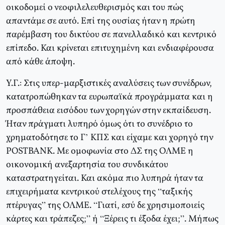
οικοδομεί ο νεοφιλελευθερισμός και του πώς
απαντάμε σε αυτό. Επί της ουσίας ήταν η πρώτη
παρέμβαση του δικτύου σε πανελλαδικό και κεντρικό
επίπεδο. Και κρίνεται επιτυχημένη και ενδιαφέρουσα
από κάθε άποψη.
Υ.Γ.: Στις υπερ-μαρξιστικές αναλύσεις των συνέδρων,
κατατροπώθηκαν τα ευρωπαϊκά προγράμματα και η
προσπάθεια εισόδου των χορηγών στην εκπαίδευση.
Ήταν πράγματι λυπηρό όμως ότι το συνέδριο το
χρηματοδότησε το Γ’ ΚΠΣ και είχαμε και χορηγό την
POSTBANK. Με ομοφωνία στο ΔΣ της ΟΛΜΕ η
οικονομική ανεξαρτησία του συνδικάτου
καταστρατηγείται. Και ακόμα πιο λυπηρά ήταν τα
επιχειρήματα κεντρικού στελέχους της “ταξικής
πτέρυγας” της ΟΛΜΕ. “Γιατί, εσύ δε χρησιμοποιείς
κάρτες και τράπεζες;” ή “Ξέρεις τι έξοδα έχει;”. Μήπως