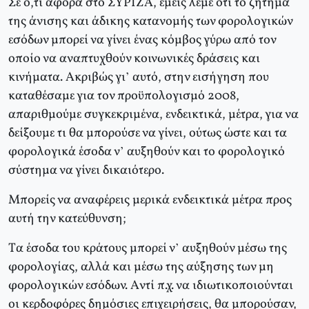
Σε ό,τι αφορά στο ΣYPIZA, εμείς λέμε ότι το ζήτημα
της άνισης και άδικης κατανομής των φορολογικών
εσόδων μπορεί να γίνει ένας κόμβος γύρω από τον
οποίο να αναπτυχθούν κοινωνικές δράσεις και
κινήματα. Aκριβώς γι’ αυτό, στην εισήγηση που
καταθέσαμε για τον προϋπολογισμό 2008,
απαριθμούμε συγκεκριμένα, ενδεικτικά, μέτρα, για να
δείξουμε τι θα μπορούσε να γίνει, ούτως ώστε και τα
φορολογικά έσοδα ν’ αυξηθούν και το φορολογικό
σύστημα να γίνει δικαιότερο.
Mπορείς να αναφέρεις μερικά ενδεικτικά μέτρα προς
αυτή την κατεύθυνση;
Tα έσοδα του κράτους μπορεί ν’ αυξηθούν μέσω της
φορολογίας, αλλά και μέσω της αύξησης των μη
φορολογικών εσόδων. Aντί π.χ. να ιδιωτικοποιούνται
οι κερδοφόρες δημόσιες επιχειρήσεις, θα μπορούσαν,