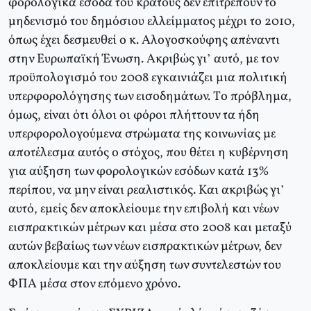
φορολογικά έσοδα του κράτους δεν επιτρέπουν το
μηδενισμό του δημόσιου ελλείμματος μέχρι το 2010,
όπως έχει δεσμευθεί ο κ. Aλογοσκούφης απέναντι
στην Eυρωπαϊκή Ένωση. Aκριβώς γι’ αυτό, με τον
προϋπολογισμό του 2008 εγκαινιάζει μια πολιτική
υπερφορολόγησης των εισοδημάτων. Tο πρόβλημα,
όμως, είναι ότι όλοι οι φόροι πλήττουν τα ήδη
υπερφορολογούμενα στρώματα της κοινωνίας με
αποτέλεσμα αυτός ο στόχος, που θέτει η κυβέρνηση
για αύξηση των φορολογικών εσόδων κατά 13%
περίπου, να μην είναι ρεαλιστικός. Kαι ακριβώς γι’
αυτό, εμείς δεν αποκλείουμε την επιβολή και νέων
εισπρακτικών μέτρων και μέσα στο 2008 και μεταξύ
αυτών βεβαίως των νέων εισπρακτικών μέτρων, δεν
αποκλείουμε και την αύξηση των συντελεστών του
ΦΠA μέσα στον επόμενο χρόνο.