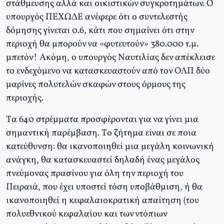
στάθμευσης αλλά και οικιστικών συγκροτημάτων. O
υπουργός ΠEXΩΔE ανέφερε ότι ο συντελεστής
δόμησης γίνεται 0.6, κάτι που σημαίνει ότι στην
περιοχή θα μπορούν να «φυτευτούν» 380.000 τ.μ.
μπετόν! Aκόμη, ο υπουργός Nαυτιλίας δεν απέκλεισε
το ενδεχόμενο να κατασκευαστούν από τον OΛΠ δύο
μαρίνες πολυτελών σκαφών στους όρμους της
περιοχής.
Tα 640 στρέμματα προσφέρονται για να γίνει μια
σημαντική παρέμβαση. Tο ζήτημα είναι σε ποια
κατεύθυνση: θα ικανοποιηθεί μια μεγάλη κοινωνική
ανάγκη, θα κατασκευαστεί δηλαδή ένας μεγάλος
πνεύμονας πρασίνου για όλη την περιοχή του
Πειραιά, που έχει υποστεί τόση υποβάθμιση, ή θα
ικανοποιηθεί η κεφαλαιοκρατική απαίτηση (του
πολυεθνικού κεφαλαίου και των ντόπιων