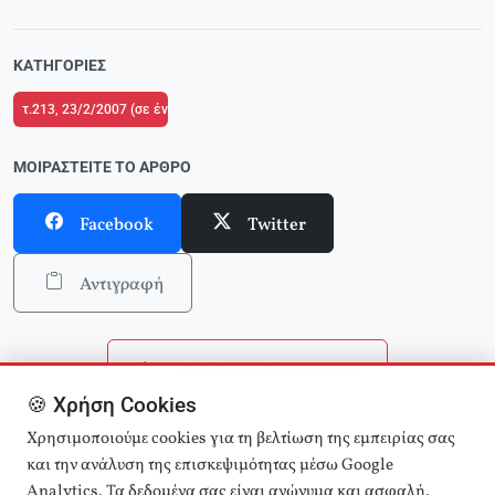
ΚΑΤΗΓΟΡΊΕΣ
τ.213, 23/2/2007 (σε ένθετο οι σελίδες της Αριστεράς με αφιέρωμα στην ε
ΜΟΙΡΑΣΤΕΊΤΕ ΤΟ ΆΡΘΡΟ
Facebook
Twitter
Αντιγραφή
Επιστροφή στην αρχική
🍪 Χρήση Cookies
Αναζήτηση άρθρων
Χρησιμοποιούμε cookies για τη βελτίωση της εμπειρίας σας
και την ανάλυση της επισκεψιμότητας μέσω Google
Analytics. Τα δεδομένα σας είναι ανώνυμα και ασφαλή.