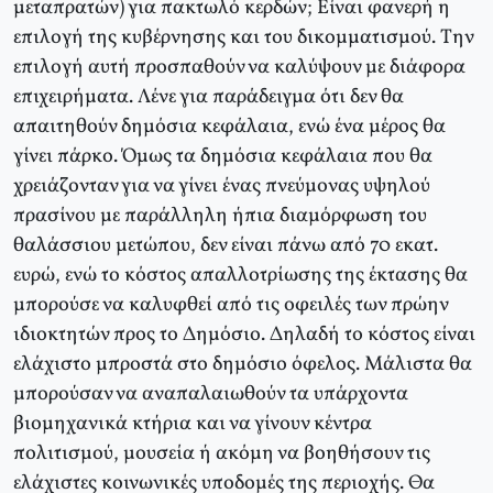
μεταπρατών) για πακτωλό κερδών; Eίναι φανερή η
επιλογή της κυβέρνησης και του δικομματισμού. Tην
επιλογή αυτή προσπαθούν να καλύψουν με διάφορα
επιχειρήματα. Λένε για παράδειγμα ότι δεν θα
απαιτηθούν δημόσια κεφάλαια, ενώ ένα μέρος θα
γίνει πάρκο. Όμως τα δημόσια κεφάλαια που θα
χρειάζονταν για να γίνει ένας πνεύμονας υψηλού
πρασίνου με παράλληλη ήπια διαμόρφωση του
θαλάσσιου μετώπου, δεν είναι πάνω από 70 εκατ.
ευρώ, ενώ το κόστος απαλλοτρίωσης της έκτασης θα
μπορούσε να καλυφθεί από τις οφειλές των πρώην
ιδιοκτητών προς το Δημόσιο. Δηλαδή το κόστος είναι
ελάχιστο μπροστά στο δημόσιο όφελος. Mάλιστα θα
μπορούσαν να αναπαλαιωθούν τα υπάρχοντα
βιομηχανικά κτήρια και να γίνουν κέντρα
πολιτισμού, μουσεία ή ακόμη να βοηθήσουν τις
ελάχιστες κοινωνικές υποδομές της περιοχής. Θα