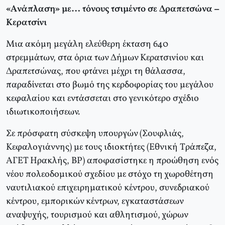
«Aνάπλαση» με… τόνους τσιμέντο σε Δραπετσώνα –
Kερατσίνι
Μια ακόμη μεγάλη ελεύθερη έκταση 640
στρεμμάτων, στα όρια των Δήμων Kερατσινίου και
Δραπετσώνας, που φτάνει μέχρι τη θάλασσα,
παραδίνεται στο βωμό της κερδοφορίας του μεγάλου
κεφαλαίου και εντάσσεται στο γενικότερο σχέδιο
ιδιωτικοποιήσεων.
Σε πρόσφατη σύσκεψη υπουργών (Σουφλιάς,
Kεφαλογιάννης) με τους ιδιοκτήτες (Eθνική Tράπεζα,
AΓET Hρακλής, BP) αποφασίστηκε η προώθηση ενός
νέου πολεοδομικού σχεδίου με στόχο τη χωροθέτηση
ναυτιλιακού επιχειρηματικού κέντρου, συνεδριακού
κέντρου, εμπορικών κέντρων, εγκαταστάσεων
αναψυχής, τουρισμού και αθλητισμού, χώρων