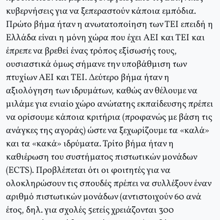
κυβερνήσεις για να ξεπεραστούν κάποια εμπόδια.
Πρώτο βήμα ήταν η ανωτατοποίηση των ΤΕΙ επειδή η
Ελλάδα είναι η μόνη χώρα που έχει ΑΕΙ και ΤΕΙ και
έπρεπε να βρεθεί ένας τρόπος εξίσωσής τους,
ουσιαστικά όμως σήμανε την υποβάθμιση των
πτυχίων ΑΕΙ και ΤΕΙ. Δεύτερο βήμα ήταν η
αξιολόγηση των ιδρυμάτων, καθώς αν θέλουμε να
μιλάμε για ενιαίο χώρο ανώτατης εκπαίδευσης πρέπει
να ορίσουμε κάποια κριτήρια (προφανώς με βάση τις
ανάγκες της αγοράς) ώστε να ξεχωρίζουμε τα «καλά»
και τα «κακά» ιδρύματα. Τρίτο βήμα ήταν η
καθιέρωση του συστήματος πιστωτικών μονάδων
(ECTS). Προβλέπεται ότι οι φοιτητές για να
ολοκληρώσουν τις σπουδές πρέπει να συλλέξουν έναν
αριθμό πιστωτικών μονάδων (αντιστοιχούν 60 ανά
έτος, δηλ. για σχολές 5ετείς χρειάζονται 300