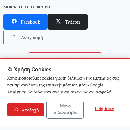
ΜΟΙΡΑΣΤΕΊΤΕ ΤΟ ΆΡΘΡΟ
Facebook
Twitter
Αντιγραφή
Επιστροφή στην αρχική
🍪 Χρήση Cookies
Αναζήτηση άρθρων
Χρησιμοποιούμε cookies για τη βελτίωση της εμπειρίας σας
και την ανάλυση της επισκεψιμότητας μέσω Google
Analytics. Τα δεδομένα σας είναι ανώνυμα και ασφαλή.
Μόνο
Ρυθμίσεις
Αποδοχή
απαραίτητα