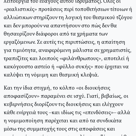
λειτουργία του ευαγούς αυτού ιδρύματος). Όλες οι
«ρεαλιστικές» προτάσεις περί τοποθετήσεων τέτοιων ή
αλλιώτικων στηρίζουν τη λογική του θεσμικού τζόγου
και δεν μπορούν να απαντήσουν στο πώς δεν θα
θησαυρίζουν διάφοροι από τα χρήματα των
εργαζόμενων. Σε αυτές τις περιπτώσεις, η απαίτηση
για τιμιότητα, αναφερόμενη μάλιστα σε χρηματιστές,
τραπεζίτες και λοιπούς «φιλάνθρωπους», αποτελεί ή
κακόγουστο αστείο ή «φύλλο συκής» που έρχεται να
καλύψει τη νόμιμη και θεσμική κλεψιά.
Kαι την ίδια στιγμή, το κόλπο «οι διοικήσεις
αποφασίζουν» παραμένει σε ισχύ. Γιατί, βεβαίως, οι
κυβερνήσεις διορίζουν τις διοικήσεις και ελέγχουν
κάθε ενέργειά τους –και ιδίως τις «επενδύσεις»– αλλά
η νομιμοποίηση παρέχεται και από τα συνδικάτα
μέσω της συμμετοχής τους στις αποφάσεις και