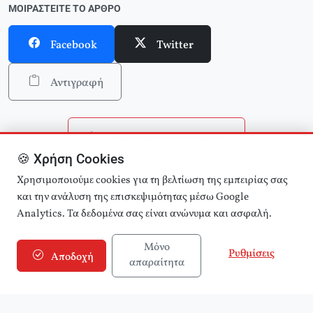
ΜΟΙΡΑΣΤΕΊΤΕ ΤΟ ΆΡΘΡΟ
Facebook
Twitter
Αντιγραφή
Επιστροφή στην αρχική
🍪 Χρήση Cookies
Αναζήτηση άρθρων
Χρησιμοποιούμε cookies για τη βελτίωση της εμπειρίας σας
και την ανάλυση της επισκεψιμότητας μέσω Google
Analytics. Τα δεδομένα σας είναι ανώνυμα και ασφαλή.
Μόνο
Ρυθμίσεις
Αποδοχή
απαραίτητα
© 2025 εφημερίδα Αριστερά! (e-aristera.gr)