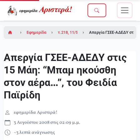
Εφημερίδα Αριστερά!
τ.218, 11/5/2007 (ένθετο το τ.2 του Δικτύου
Aπεργία ΓΣEE-AΔEΔY στις 1
Aπεργία ΓΣEE-AΔEΔY στις
15 Mάη: “Mπαμ ηκούσθη
στον αέρα…”, του Φειδία
Παϊρίδη
εφημερίδα Αριστερά!
3 Αυγούστου 2008 στις 02:09 μ.μ.
~3 λεπτά ανάγνωσης