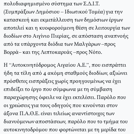
πολυδιαφημισμένο σύστημα των Σ.Δ.Ι.Τ.
(Συμπράξεων Δημόσιου – Ιδιωτικού Τομέα) για την
κατασκευή και εκμετάλλευση των δημόσιων έργων
αποτελεί και η κυοφορούμενη θέση σε λειτουργία των
διοδίων στο Αιγίνιο Πιερίας, σε απόσταση αναπνοής
από τα υπάρχοντα διόδια των Μαλγάρων –προς
Βορρά– και της Λεπτοκαρυάς –προς Νότο.
Η “Αυτοκινητόδρομος Αιγαίου Α.Ε.”, που εισπράττει
ήδη τα τέλη από 4 ακόμη σταθμούς διοδίων, αξιώνει
πρόσθετες εισπράξεις χωρίς προηγουμένως να έχει
επιδείξει το έργο που σύμφωνα με τη σύμβαση
παραχώρησης όφειλε να έχει εκτελέσει. Παρόλο που
οι χρεώσεις για τους οδηγούς που κινούνται στον
άξονα Π.Α.Θ.Ε. είναι τελείως αναντίστοιχες των
διανυόμενων αποστάσεων, παρόλο που το τμήμα του
αυτοκινητοδρόμου που φορτώνεται με τη μερίδα του