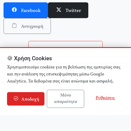
Facebook
Twitter
Αντιγραφή
Επιστροφή στην αρχική
🍪 Χρήση Cookies
Αναζήτηση άρθρων
Χρησιμοποιούμε cookies για τη βελτίωση της εμπειρίας σας
και την ανάλυση της επισκεψιμότητας μέσω Google
Analytics. Τα δεδομένα σας είναι ανώνυμα και ασφαλή.
Μόνο
Ρυθμίσεις
Αποδοχή
απαραίτητα
© 2025 εφημερίδα Αριστερά! (e-aristera.gr)