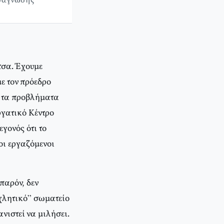
ανάγνωσης
τσα. Έχουμε
ε τον πρόεδρο
ια τα προβλήματα
ργατικό Κέντρο
γονός ότι το
οι εργαζόμενοι
παρόν, δεν
οχλητικό” σωματείο
νιστεί να μιλήσει.