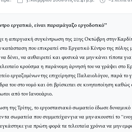
τερά!
3 Νοεμβρίου 2008 στις 02:41 μ.μ.
~2 λεπτά 
έντρο εργατικό, είναι παραμάγαζο εργοδοτικό”
ίχε η απεργιακή συγκέντρωση της 21ης Οκτώβρη στην Καρδί
 κατάσταση που επικρατεί στο Εργατικό Κέντρο της πόλης μ
 να δένει, να αυθαιρετεί και φυσικά να μην κάνει τίποτα γ
Τελευταίο κρούσμα η παράνομη άρνησή του να γράψει στο Ε
τείο εργαζομένων της επιχείρησης Παλαιολόγου, παρά το γε
έδρα του στο νομό και ότι βρίσκεται σε κινητοποίηση καθώς 
τοι από τον Ιανουάριο.
ωση της Τρίτης, το εργοστασιακό σωματείο έδωσε δυναμικό 
 τα σωματεία που συμμετείχαν για να μην ακουστεί το “εν
αγκάστηκε για πρώτη φορά τα τελευταία χρόνια να μην εμφα