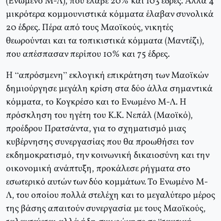
(Ενωμένο Μ-Λ), που έλαβε 20% και 103 έδρες. Άλλα 4
μικρότερα κομμουνιστικά κόμματα έλαβαν συνολικά
20 έδρες. Πέρα από τους Μαοϊκούς, νικητές
θεωρούνται και τα τοπικιστικά κόμματα (Μαντέζι),
που απέσπασαν περίπου 10% και 75 έδρες.
Η “απρόσμενη” εκλογική επικράτηση των Μαοϊκών
δημιούργησε μεγάλη κρίση στα δύο άλλα σημαντικά
κόμματα, το Κογκρέσο και το Ενωμένο Μ-Λ. Η
πρόσκληση του ηγέτη του Κ.Κ. Νεπάλ (Μαοϊκό),
προέδρου Πρατσάντα, για το σχηματισμό μιας
κυβέρνησης συνεργασίας που θα προωθήσει τον
εκδημοκρατισμό, την κοινωνική δικαιοσύνη και την
οικονομική ανάπτυξη, προκάλεσε ρήγματα στο
εσωτερικό αυτών των δύο κομμάτων. Το Ενωμένο Μ-
Λ, του οποίου πολλά στελέχη και το μεγαλύτερο μέρος
της βάσης απαιτούν συνεργασία με τους Μαοϊκούς,