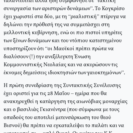
ταλαντεύεται αλλά ήδη συμφώνησε σε “τακτική
συνεργασία των αριστερών δυνάμεων”. Το Κογκρέσο
έχει χωριστεί στα δύο, με τη “ρεαλιστική” πτέρυγα να
δηλώνει την πρόθεσή της να συμμετάσχει στη
μελλοντική κυβέρνηση, ενώ οι πιο πιστοί υπηρέτες
των ξένων δυνάμεων και του ντόπιου κατεστημένου
υποστηρίζουν ότι “οι Μαοϊκοί πρέπει πρώτα να
διαλύσουν (!) την ανεξέλεγκτη Ένωση
Κομμουνιστικής Νεολαίας και να ακυρώσουν τις
έκνομες δημεύσεις ιδιοκτησιών των γαιοκτημόνων”.
Η πρώτη συνεδρίαση της Συντακτικής Συνέλευσης
έχει οριστεί για τις 28 Μαΐου – ημέρα που θα
ανακηρυχθεί η κατάργηση της αιωνόβιας μοναρχίας
και ο βασιλιάς Γκιανέντρα (που σύμφωνα με τους
οπαδούς του αποτελεί μετενσάρκωση του θεού
Βισνού) θα πρέπει να εγκαταλείψει το παλάτι και να