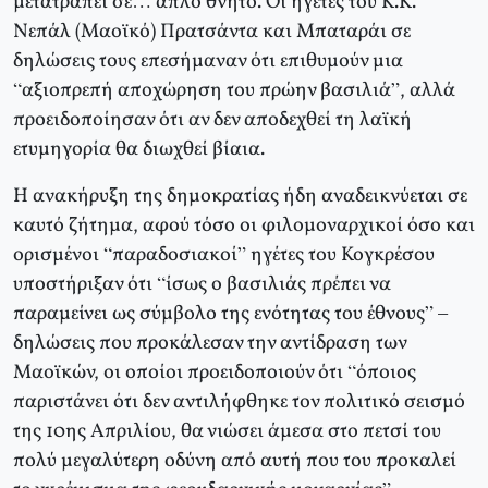
μετατραπεί σε… απλό θνητό. Οι ηγέτες του Κ.Κ.
Νεπάλ (Μαοϊκό) Πρατσάντα και Μπαταράι σε
δηλώσεις τους επεσήμαναν ότι επιθυμούν μια
“αξιοπρεπή αποχώρηση του πρώην βασιλιά”, αλλά
προειδοποίησαν ότι αν δεν αποδεχθεί τη λαϊκή
ετυμηγορία θα διωχθεί βίαια.
Η ανακήρυξη της δημοκρατίας ήδη αναδεικνύεται σε
καυτό ζήτημα, αφού τόσο οι φιλομοναρχικοί όσο και
ορισμένοι “παραδοσιακοί” ηγέτες του Κογκρέσου
υποστήριξαν ότι “ίσως ο βασιλιάς πρέπει να
παραμείνει ως σύμβολο της ενότητας του έθνους” –
δηλώσεις που προκάλεσαν την αντίδραση των
Μαοϊκών, οι οποίοι προειδοποιούν ότι “όποιος
παριστάνει ότι δεν αντιλήφθηκε τον πολιτικό σεισμό
της 10ης Απριλίου, θα νιώσει άμεσα στο πετσί του
πολύ μεγαλύτερη οδύνη από αυτή που του προκαλεί