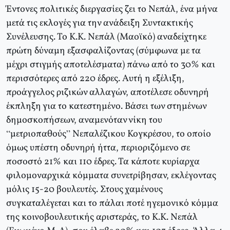
Έντονες πολιτικές διεργασίες ζει το Νεπάλ, ένα μήνα
μετά τις εκλογές για την ανάδειξη Συντακτικής
Συνέλευσης. Το Κ.Κ. Νεπάλ (Μαοϊκό) αναδείχτηκε
πρώτη δύναμη εξασφαλίζοντας (σύμφωνα με τα
μέχρι στιγμής αποτελέσματα) πάνω από το 30% και
περισσότερες από 220 έδρες. Αυτή η εξέλιξη,
προάγγελος ριζικών αλλαγών, αποτέλεσε οδυνηρή
έκπληξη για το κατεστημένο. Βάσει των στημένων
δημοσκοπήσεων, αναμενόταν νίκη του
“μετριοπαθούς” Νεπαλέζικου Κογκρέσου, το οποίο
όμως υπέστη οδυνηρή ήττα, περιοριζόμενο σε
ποσοστό 21% και 110 έδρες. Τα κάποτε κυρίαρχα
φιλομοναρχικά κόμματα συνετρίβησαν, εκλέγοντας
μόλις 15-20 βουλευτές. Στους χαμένους
συγκαταλέγεται και το πάλαι ποτέ ηγεμονικό κόμμα
της κοινοβουλευτικής αριστεράς, το Κ.Κ. Νεπάλ