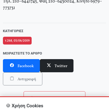
Τηλ. 210-6441745, Φαξ 210-6430024, Κινητό 6979-
773731
ΚΑΤΗΓΟΡΊΕΣ
τ.268, 05/06/2009
ΜΟΙΡΑΣΤΕΊΤΕ ΤΟ ΆΡΘΡΟ
Facebook
Twitter
Αντιγραφή
Επιστροφή στην αρχική
🍪 Χρήση Cookies