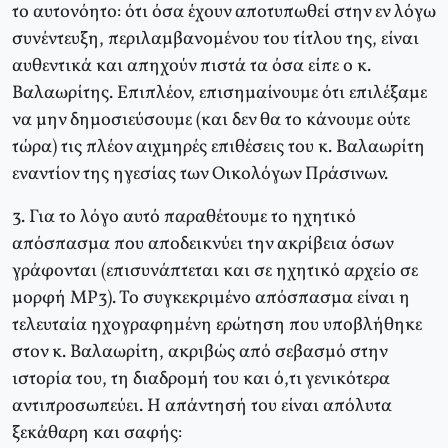
το αυτονόητο: ότι όσα έχουν αποτυπωθεί στην εν λόγω
συνέντευξη, περιλαμβανομένου του τίτλου της, είναι
αυθεντικά και απηχούν πιστά τα όσα είπε ο κ.
Βαλαωρίτης. Επιπλέον, επισημαίνουμε ότι επιλέξαμε
να μην δημοσιεύσουμε (και δεν θα το κάνουμε ούτε
τώρα) τις πλέον αιχμηρές επιθέσεις του κ. Βαλαωρίτη
εναντίον της ηγεσίας των Οικολόγων Πράσινων.
3. Για το λόγο αυτό παραθέτουμε το ηχητικό
απόσπασμα που αποδεικνύει την ακρίβεια όσων
γράφονται (επισυνάπτεται και σε ηχητικό αρχείο σε
μορφή MP3). Το συγκεκριμένο απόσπασμα είναι η
τελευταία ηχογραφημένη ερώτηση που υποβλήθηκε
στον κ. Βαλαωρίτη, ακριβώς από σεβασμό στην
ιστορία του, τη διαδρομή του και ό,τι γενικότερα
αντιπροσωπεύει. Η απάντησή του είναι απόλυτα
ξεκάθαρη και σαφής: