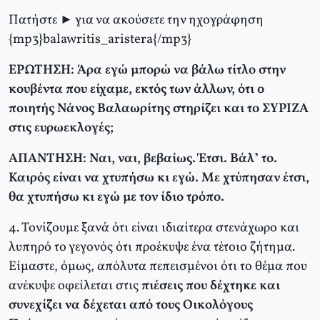
Πατήστε ► για να ακούσετε την ηχογράφηση
{mp3}balawritis_aristera{/mp3}
ΕΡΩΤΗΣΗ: Άρα εγώ μπορώ να βάλω τίτλο στην
κουβέντα που είχαμε, εκτός των άλλων, ότι ο
ποιητής Νάνος Βαλαωρίτης στηρίζει και το ΣΥΡΙΖΑ
στις ευρωεκλογές;
ΑΠΑΝΤΗΣΗ: Ναι, ναι, βεβαίως. Έτσι. Βάλ’ το.
Καιρός είναι να χτυπήσω κι εγώ. Με χτύπησαν έτσι,
θα χτυπήσω κι εγώ με τον ίδιο τρόπο.
4. Τονίζουμε ξανά ότι είναι ιδιαίτερα στενάχωρο και
λυπηρό το γεγονός ότι προέκυψε ένα τέτοιο ζήτημα.
Είμαστε, όμως, απόλυτα πεπεισμένοι ότι το θέμα που
ανέκυψε οφείλεται στις
πιέσεις που δέχτηκε και
συνεχίζει να δέχεται από τους Οικολόγους