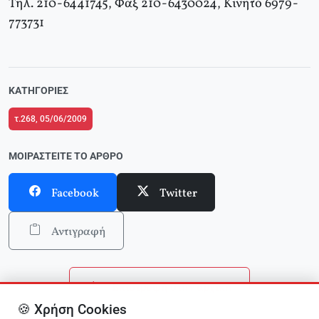
Τηλ. 210-6441745, Φαξ 210-6430024, Κινητό 6979-
773731
ΚΑΤΗΓΟΡΊΕΣ
τ.268, 05/06/2009
ΜΟΙΡΑΣΤΕΊΤΕ ΤΟ ΆΡΘΡΟ
Facebook
Twitter
Αντιγραφή
Επιστροφή στην αρχική
🍪 Χρήση Cookies