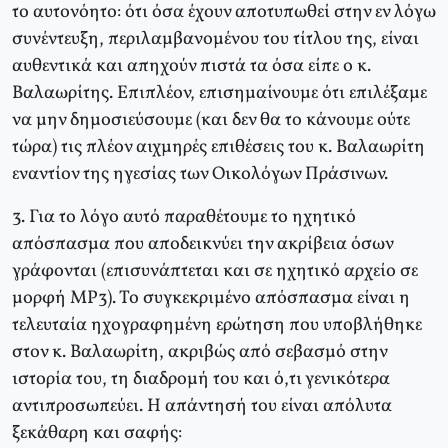
το αυτονόητο: ότι όσα έχουν αποτυπωθεί στην εν λόγω
συνέντευξη, περιλαμβανομένου του τίτλου της, είναι
αυθεντικά και απηχούν πιστά τα όσα είπε ο κ.
Βαλαωρίτης. Επιπλέον, επισημαίνουμε ότι επιλέξαμε
να μην δημοσιεύσουμε (και δεν θα το κάνουμε ούτε
τώρα) τις πλέον αιχμηρές επιθέσεις του κ. Βαλαωρίτη
εναντίον της ηγεσίας των Οικολόγων Πράσινων.
3. Για το λόγο αυτό παραθέτουμε το ηχητικό
απόσπασμα που αποδεικνύει την ακρίβεια όσων
γράφονται (επισυνάπτεται και σε ηχητικό αρχείο σε
μορφή MP3). Το συγκεκριμένο απόσπασμα είναι η
τελευταία ηχογραφημένη ερώτηση που υποβλήθηκε
στον κ. Βαλαωρίτη, ακριβώς από σεβασμό στην
ιστορία του, τη διαδρομή του και ό,τι γενικότερα
αντιπροσωπεύει. Η απάντησή του είναι απόλυτα
ξεκάθαρη και σαφής: