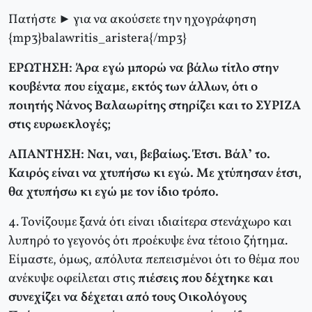
Πατήστε ► για να ακούσετε την ηχογράφηση
{mp3}balawritis_aristera{/mp3}
ΕΡΩΤΗΣΗ: Άρα εγώ μπορώ να βάλω τίτλο στην
κουβέντα που είχαμε, εκτός των άλλων, ότι ο
ποιητής Νάνος Βαλαωρίτης στηρίζει και το ΣΥΡΙΖΑ
στις ευρωεκλογές;
ΑΠΑΝΤΗΣΗ: Ναι, ναι, βεβαίως. Έτσι. Βάλ’ το.
Καιρός είναι να χτυπήσω κι εγώ. Με χτύπησαν έτσι,
θα χτυπήσω κι εγώ με τον ίδιο τρόπο.
4. Τονίζουμε ξανά ότι είναι ιδιαίτερα στενάχωρο και
λυπηρό το γεγονός ότι προέκυψε ένα τέτοιο ζήτημα.
Είμαστε, όμως, απόλυτα πεπεισμένοι ότι το θέμα που
ανέκυψε οφείλεται στις
πιέσεις που δέχτηκε και
συνεχίζει να δέχεται από τους Οικολόγους