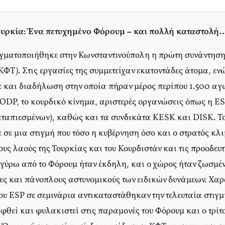
υρκία: Ένα πετυχημένο Φόρουμ – και πολλή καταστολή
αγματοποιήθηκε στην Κωνσταντινούπολη η πρώτη συνάντηση
ΦΤ). Στις εργασίες της συμμετείχαν εκατοντάδες άτομα, εν
και διαδήλωση στην οποία πήραν μέρος περίπου 1.500 αγω
 ODP, το κουρδικό κίνημα, αριστερές οργανώσεις όπως η E
ταπιεσμένων), καθώς και τα συνδικάτα KESK και DISK. Τ
σε μια στιγμή που τόσο η κυβέρνηση όσο και ο στρατός κλ
ους λαούς της Τουρκίας και του Κουρδιστάν και τις προοδευ
γύρω από το Φόρουμ ήταν έκδηλη, και ο χώρος ήταν ζωσμέν
ζες και πάνοπλους αστυνομικούς των ειδικών δυνάμεων. Χαρ
 του ESP σε σεμινάρια αντικαταστάθηκαν την τελευταία στιγμ
φθεί και φυλακιστεί στις παραμονές του Φόρουμ και ο τρίτ