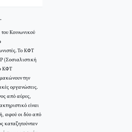
…
 του Κοινωνικού
ώ
νιστές. Το ΚΦΤ
SP (Σοσιαλιστική
ο ΚΦΤ
ιμακώνουν την
τικές οργανώσεις.
ος από αύρες,
ακτηριστικό είναι
ή, αφού οι δύο από
ος καταζητούνταν