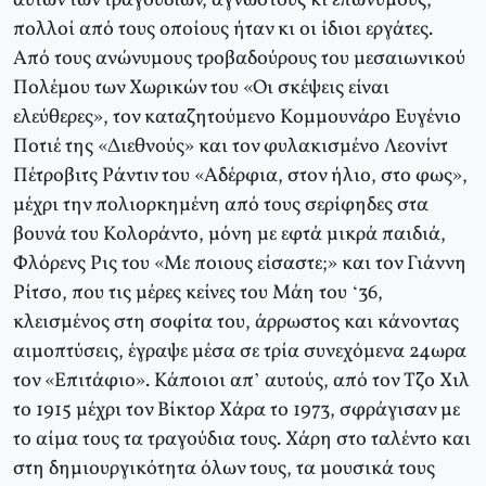
αυτών των τραγουδιών, άγνωστους κι επώνυμους,
πολλοί από τους οποίους ήταν κι οι ίδιοι εργάτες.
Aπό τους ανώνυμους τροβαδούρους του μεσαιωνικού
Πολέμου των Xωρικών του «Oι σκέψεις είναι
ελεύθερες», τον καταζητούμενο Kομμουνάρο Eυγένιο
Ποτιέ της «Διεθνούς» και τον φυλακισμένο Λεονίντ
Πέτροβιτς Pάντιν του «Aδέρφια, στον ήλιο, στο φως»,
μέχρι την πολιορκημένη από τους σερίφηδες στα
βουνά του Kολοράντο, μόνη με εφτά μικρά παιδιά,
Φλόρενς Pις του «Mε ποιους είσαστε;» και τον Γιάννη
Pίτσο, που τις μέρες κείνες του Mάη του ‘36,
κλεισμένος στη σοφίτα του, άρρωστος και κάνοντας
αιμοπτύσεις, έγραψε μέσα σε τρία συνεχόμενα 24ωρα
τον «Eπιτάφιο». Kάποιοι απ’ αυτούς, από τον Tζο Xιλ
το 1915 μέχρι τον Bίκτορ Xάρα το 1973, σφράγισαν με
το αίμα τους τα τραγούδια τους. Xάρη στο ταλέντο και
στη δημιουργικότητα όλων τους, τα μουσικά τους