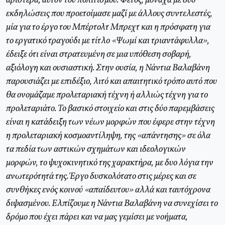
αριστερά, αυτόν του πολιτισμού. Φέτος, μονάχα με δύο
εκδηλώσεις που προετοίμασε μαζί με άλλους συντελεστές,
μία για το έργο του Μπέρτολτ Μπρεχτ και η πρόσφατη για
το εργατικό τραγούδι με τίτλο «Ψωμί και τριαντάφυλλα»,
έδειξε ότι είναι στρατευμένη σε μια υπόθεση σοβαρή,
αξιόλογη και ουσιαστική. Στην ουσία, η Νάντια Βαλαβάνη
παρουσιάζει με επιδέξιο, λιτό και απαιτητικό τρόπο αυτό που
θα ονομάζαμε προλεταριακή τέχνη ή αλλιώς τέχνη για το
προλεταριάτο. Το βασικό στοιχείο και στις δύο παρεμβάσεις
είναι η κατάδειξη των νέων μορφών που έφερε στην τέχνη
η προλεταριακή κοσμοαντίληψη, της «απάντησης» σε όλα
τα πεδία των αστικών σχημάτων και ιδεολογικών
μορφών, το ψυχοκινητικό της χαρακτήρα, με δυο λόγια την
ανωτερότητά της. Έργο δυσκολότατο στις μέρες και σε
συνθήκες ενός κοινού «απαίδευτου» αλλά και ταυτόχρονα
διψασμένου. Ελπίζουμε η Νάντια Βαλαβάνη να συνεχίσει το
δρόμο που έχει πάρει και να μας γεμίσει με νοήματα,