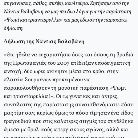
συγκινήσεις, πάθος, σκέψη, κουλτούρα. Ζητήσαμε από την
Νάντια Βαλαβάνη να μας πει δυο λόγια για την παράσταση
«Ψωμί και τριαντάφυλλα» και μας έδωσε την παρακάτω
δήλωση:
Δήλωση της Νάντιας Βαλαβάνη
«Θα ήθελα να ευχαριστήσω όσες και όσους τη βραδιά
της Πρωτομαγιάς του 2007 επέδειξαν υποδειγματική
αντοχή, δύο ώρες ακίνητοι μέσα στο κρύο, στην
πλατεία Σουρμένων προκειμένου να
παρακολουθήσουν τη μουσική παράσταση «Ψωμί
και τριαντάφυλλα!». Oι 14 γυναίκες και άντρες,
συντελεστές της παράστασης συναισθανόμαστε πόσο
μας τίμησαν, κυρίως όμως το πόσο τίμησαν ένα είδος
τραγουδιού που στις καλύτερες στιγμές του συνδέθηκε
άμεσα με θρυλικούς απεργιακούς αγώνες, αλλά και