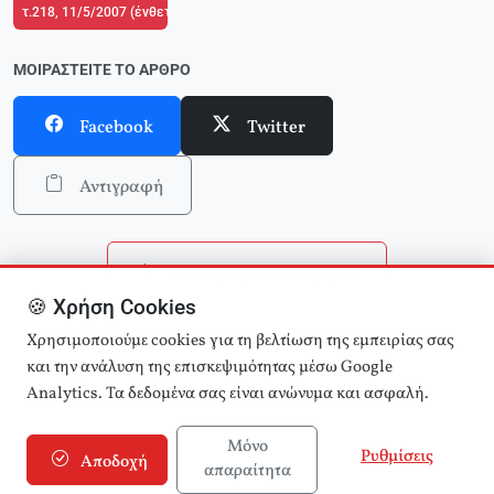
τ.218, 11/5/2007 (ένθετο το τ.2 του Δικτύου Κριτικής και Δράσης στην Παιδ
ΜΟΙΡΑΣΤΕΊΤΕ ΤΟ ΆΡΘΡΟ
Facebook
Twitter
Αντιγραφή
Επιστροφή στην αρχική
🍪 Χρήση Cookies
Αναζήτηση άρθρων
Χρησιμοποιούμε cookies για τη βελτίωση της εμπειρίας σας
και την ανάλυση της επισκεψιμότητας μέσω Google
Analytics. Τα δεδομένα σας είναι ανώνυμα και ασφαλή.
Μόνο
Ρυθμίσεις
Αποδοχή
απαραίτητα