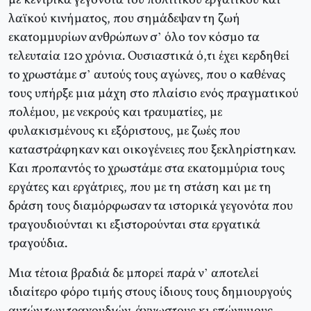
με κεντρικά γεγονότα του πολιτικού εργατικού και
λαϊκού κινήματος, που σημάδεψαν τη ζωή
εκατομμυρίων ανθρώπων σ’ όλο τον κόσμο τα
τελευταία 120 χρόνια. Oυσιαστικά ό,τι έχει κερδηθεί
το χρωστάμε σ’ αυτούς τους αγώνες, που ο καθένας
τους υπήρξε μια μάχη στο πλαίσιο ενός πραγματικού
πολέμου, με νεκρούς και τραυματίες, με
φυλακισμένους κι εξόριστους, με ζωές που
καταστράφηκαν και οικογένειες που ξεκληρίστηκαν.
Kαι προπαντός το χρωστάμε στα εκατομμύρια τους
εργάτες και εργάτριες, που με τη στάση και με τη
δράση τους διαμόρφωσαν τα ιστορικά γεγονότα που
τραγουδιούνται κι εξιστορούνται στα εργατικά
τραγούδια.
Mια τέτοια βραδιά δε μπορεί παρά ν’ αποτελεί
ιδιαίτερο φόρο τιμής στους ίδιους τους δημιουργούς