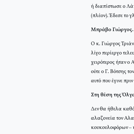
ή διαπίστωσε ο Λά
(πλέον). Έδεσε το 
Μπράβο Γιώργο
Ο κ. Γιώργος Τριάν
λίγο περίεργο τελε
χειρότερος ήταν ο
ούτε ο Γ. Βότσης 
αυτό που έγινε πριν
Στη θέση της Όλγ
Δεν θα ήθελα καθόλ
αλαζονεία τον Αλα
κουκουλοφόρων – κ