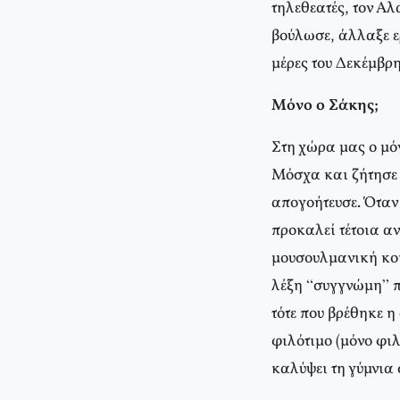
τηλεθεατές, τον Α
βούλωσε, άλλαξε ερ
μέρες του Δεκέμβρ
Μόνο ο Σάκης;
Στη χώρα μας ο μό
Μόσχα και ζήτησε ν
απογοήτευσε. Όταν
προκαλεί τέτοια α
μουσουλμανική κοι
λέξη “συγγνώμη” πρ
τότε που βρέθηκε η
φιλότιμο (μόνο φιλ
καλύψει τη γύμνια