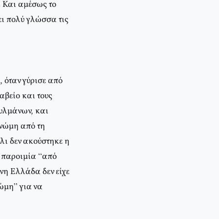
. Και αμέσως το
ει πολύ γλώσσα τις
 όταν γύρισε από
αβείο και τους
ουλμάνων, και
γνώμη από τη
λι δεν ακούστηκε η
ν παροιμία “από
νη Ελλάδα δεν είχε
νώμη” για να