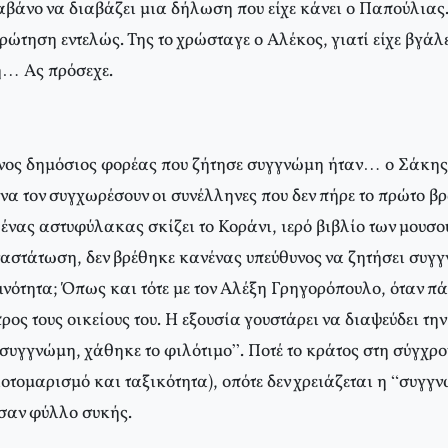
λαβάνο να διαβάζει μια δήλωση που είχε κάνει ο Παπούλιας
ώτηση εντελώς. Της το χρώσταγε ο Αλέκος, γιατί είχε βγάλ
η… Ας πρόσεχε.
νος δημόσιος φορέας που ζήτησε συγγνώμη ήταν… ο Σάκης,
α τον συγχωρέσουν οι συνέλληνες που δεν πήρε το πρώτο βρ
 ένας αστυφύλακας σκίζει το Κοράνι, ιερό βιβλίο των μουσ
ναστάτωση, δεν βρέθηκε κανένας υπεύθυνος να ζητήσει συγ
νότητα; Όπως και τότε με τον Αλέξη Γρηγορόπουλο, όταν πά
ος τους οικείους του. Η εξουσία γουστάρει να διαψεύδει τη
 συγγνώμη, χάθηκε το φιλότιμο”. Ποτέ το κράτος στη σύγχρο
οτομαρισμό και ταξικότητα), οπότε δεν χρειάζεται η “συγγ
 σαν φύλλο συκής.