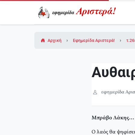
Αρχική
Εφημερίδα Αριστερά!
τ.26
Αυθαι
εφημερίδα Αρισ
Μπράβο Λάκης…
Ο λαός θα ψηφίσει 