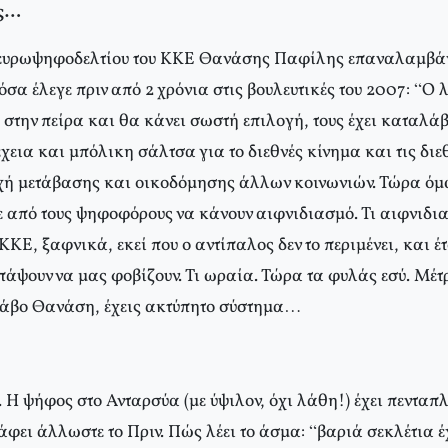
ης…
ευρωψηφοδελτίου του ΚΚΕ Θανάσης Παφίλης επαναλαμβάνει
σα έλεγε πριν από 2 χρόνια στις βουλευτικές του 2007: “Ο λ
 στην πείρα και θα κάνει σωστή επιλογή, τους έχει καταλάβε
χεια και μπόλικη σάλτσα για το διεθνές κίνημα και τις διεθ
οχή μετάβασης και οικοδόμησης άλλων κοινωνιών. Τώρα όμ
 από τους ψηφοφόρους να κάνουν αιφνιδιασμό. Τι αιφνιδι
ΚΕ, ξαφνικά, εκεί που ο αντίπαλος δεν το περιμένει, και έτ
άψουν να μας φοβίζουν. Τι ωραία. Τώρα τα φυλάς εσύ. Μέτρ
ράβο Θανάση, έχεις ακτύπητο σύστημα…
. Η ψήφος στο Ανταρσύα (με ύψιλον, όχι λάθη!) έχει πενταπ
ράφει άλλωστε το Πριν. Πώς λέει το άσμα: “βαριά σεκλέτια