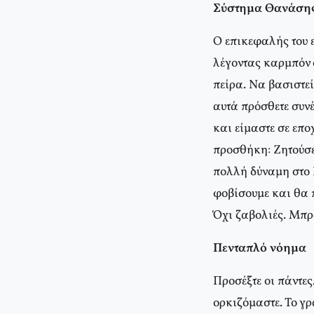
Σύστημα Θανάσ
Ο επικεφαλής του 
λέγοντας καρμπόν ό
πείρα. Να βασιστεί
αυτά πρόσθετε συνέ
και είμαστε σε επ
προσθήκη: Ζητούσε
πολλή δύναμη στο Κ
φοβίσουμε και θα π
Όχι ζαβολιές. Μπ
Πενταπλό νόημα
Προσέξτε οι πάντες
ορκιζόμαστε. Το γ