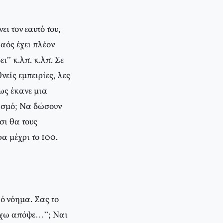
 τον εαυτό του,
αός έχει πλέον
ι” κ.λπ. κ.λπ. Σε
νείς εμπειρίες, λες
ως έκανε μια
ασμό; Να δώσουν
σι θα τους
α μέχρι το 100.
λό νόημα. Σας το
 έχω απόψε…”; Ναι