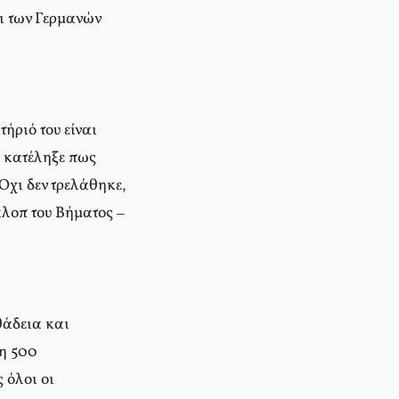
λι των Γερμανών
τήριό του είναι
ι κατέληξε πως
Όχι δεν τρελάθηκε,
άλοπ του Βήματος –
θάδεια και
ξη 500
 όλοι οι