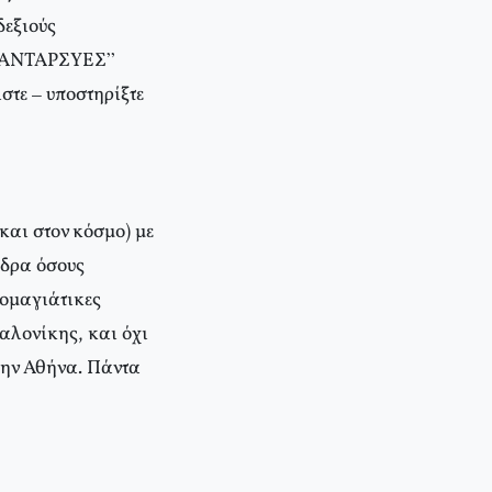
δεξιούς
ς “ΑΝΤΑΡΣΥΕΣ”
τε – υποστηρίξτε
και στον κόσμο) με
όδρα όσους
τομαγιάτικες
αλονίκης, και όχι
την Αθήνα. Πάντα