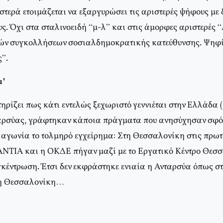
τερά ετοιμάζεται να εξαργυρώσει τις αριστερές ψήφους με 
ς. Όχι στα σταλινοειδή “μ-λ” και στις άμορφες αριστερέ
ών συγκολλήσεων σοσιαλδημοκρατικής κατεύθυνσης. Ψηφίσ
”.
μ’
τηρίζει πως κάτι εντελώς ξεχωριστό γεννιέται στην Ελλάδα (
ταρσύας, γράφτηκαν κάποια πράγματα που ανησύχησαν σφ
αγωνία το τολμηρό εγχείρημα: Στη Θεσσαλονίκη στις πρω
ΝΤΙΑ και η ΟΚΔΕ πήγαν μαζί με το Εργατικό Κέντρο Θεσσ
γκέντρωση. Έτσι δεν εκφράστηκε ενιαία η Ανταρσύα όπως σ
 η Θεσσαλονίκη…