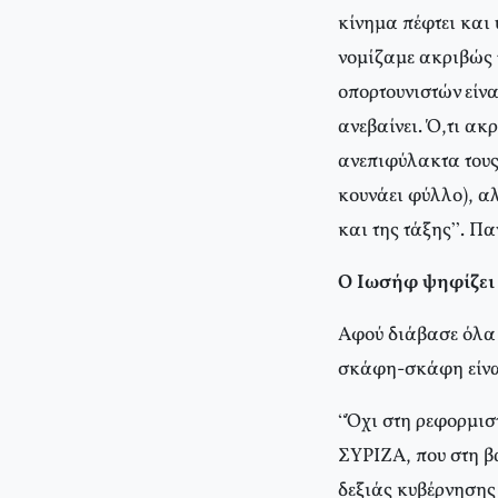
κίνημα πέφτει και 
νομίζαμε ακριβώς 
οπορτουνιστών είνα
ανεβαίνει. Ό,τι ακ
ανεπιφύλακτα τους
κουνάει φύλλο), α
και της τάξης”. Π
Ο Ιωσήφ ψηφίζει
Αφού διάβασε όλα 
σκάφη-σκάφη είναι 
“Όχι στη ρεφορμισ
ΣΥΡΙΖΑ, που στη β
δεξιάς κυβέρνησης 