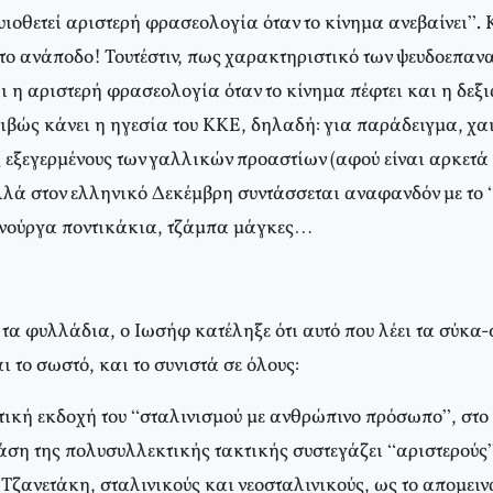
υιοθετεί αριστερή φρασεολογία όταν το κίνημα ανεβαίνει”. Κ
το ανάποδο! Τουτέστιν, πως χαρακτηριστικό των ψευδοεπαν
ι η αριστερή φρασεολογία όταν το κίνημα πέφτει και η δεξι
ριβώς κάνει η ηγεσία του ΚΚΕ, δηλαδή: για παράδειγμα, χαι
 εξεγερμένους των γαλλικών προαστίων (αφού είναι αρκετά 
λλά στον ελληνικό Δεκέμβρη συντάσσεται αναφανδόν με το 
ανούργα ποντικάκια, τζάμπα μάγκες…
τα φυλλάδια, ο Ιωσήφ κατέληξε ότι αυτό που λέει τα σύκα-
το σωστό, και το συνιστά σε όλους:
τική εκδοχή του “σταλινισμού με ανθρώπινο πρόσωπο”, στο
άση της πολυσυλλεκτικής τακτικής συστεγάζει “αριστερούς”
Τζανετάκη, σταλινικούς και νεοσταλινικούς, ως το απομειν