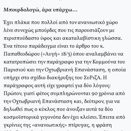
Μπουρδολογώ, άρα υπάρχω…
Έχει πλάκα που πολλοί από τον ανανεωτικό χώρο
λένε συνεχώς μπούρδες που τις παρουσιάζουν με
περισπούδαστο ύφος και ακαταλαβίστικη γλώσσα.
Ένα τέτοιο παράδειγμα είναι το άρθρο του κ.
Παπαθεοδώρου («Αυγή» 18/3) όπου αναλαμβάνει να
κατατροπώσει την παράγραφο για την Κομμούνα του
Παρισιού και την Οχτωβριανή Επανάσταση, η οποία
υπήρχε στο σχέδιο διακήρυξης του ΣυΡιζΑ. Η
παράγραφος αυτή είχε γραφτεί για δύο λόγους:
Πρώτον, γιατί φέτος συμπληρώνονται 90 χρόνια από
την Οχτωβριανή Επανάσταση και, δεύτερον, για να
δηλωθεί πως ο κύκλος που άνοιξαν αυτά τα δύο
κοσμοϊστορικά γεγονότα δεν έχει κλείσει. Έπειτα από
γκρίνιες της «ανανεωτικής» πτέρυγας, η φράση