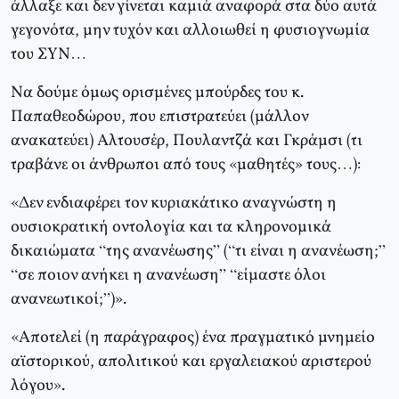
άλλαξε και δεν γίνεται καμιά αναφορά στα δύο αυτά
γεγονότα, μην τυχόν και αλλοιωθεί η φυσιογνωμία
του ΣΥΝ…
Να δούμε όμως ορισμένες μπούρδες του κ.
Παπαθεοδώρου, που επιστρατεύει (μάλλον
ανακατεύει) Αλτουσέρ, Πουλαντζά και Γκράμσι (τι
τραβάνε οι άνθρωποι από τους «μαθητές» τους…):
«Δεν ενδιαφέρει τον κυριακάτικο αναγνώστη η
ουσιοκρατική οντολογία και τα κληρονομικά
δικαιώματα “της ανανέωσης” (“τι είναι η ανανέωση;”
“σε ποιον ανήκει η ανανέωση” “είμαστε όλοι
ανανεωτικοί;”)».
«Αποτελεί (η παράγραφος) ένα πραγματικό μνημείο
αϊστορικού, απολιτικού και εργαλειακού αριστερού
λόγου».