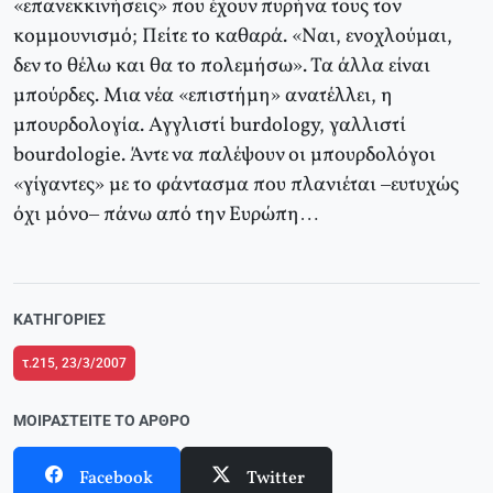
«επανεκκινήσεις» που έχουν πυρήνα τους τον
κομμουνισμό; Πείτε το καθαρά. «Ναι, ενοχλούμαι,
δεν το θέλω και θα το πολεμήσω». Τα άλλα είναι
μπούρδες. Μια νέα «επιστήμη» ανατέλλει, η
μπουρδολογία. Αγγλιστί burdology, γαλλιστί
bourdologie. Άντε να παλέψουν οι μπουρδολόγοι
«γίγαντες» με το φάντασμα που πλανιέται –ευτυχώς
όχι μόνο– πάνω από την Ευρώπη…
ΚΑΤΗΓΟΡΊΕΣ
τ.215, 23/3/2007
ΜΟΙΡΑΣΤΕΊΤΕ ΤΟ ΆΡΘΡΟ
Facebook
Twitter