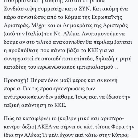
Πού βρίσκεται η είδηση; Στο ότι στην ίδια
Συνδιάσκεψη συμμετείχε και ο ΣΥΝ. Και ακόμη ένα
κάρο συνιστώσες από το Κόμμα της Ευρωπαϊκής
Αριστεράς. Μέχρι και οι Δημοκράτες της Αριστεράς
(από την Ιταλία) του Ντ’ Αλέμα. Ανυπομονούμε να
δούμε αν στο τελικό ανακοινωθέν θα περιλαμβάνεται
η προϋπόθεση που πάντα βάζει το ΚΚΕ για να
συνεργαστεί σε οποιοδήποτε επίπεδο, δηλαδή η ρητή
καταδίκη του ευρωενωσιακού ιμπεριαλισμού…
Προσοχή! Πήραν όλοι μαζί μέρος και σε κοινή
πορεία. Για τις προσυγκεντρώσεις των
αντιπροσωπειών δεν μάθαμε. Ίσως εκεί να έδωσε την
ταξική απάντηση το ΚΚΕ.
Πώς τα καταφέρνει το (κυβερνητικό και αριστερο-
κεντρο-δεξιό) ΑΚΕΛ να σέρνει σε κάτι τέτοια Φόρα την
ίδια την Αλέκα; Τι μέλι έχουν εκεί κάτω στην Κύπρο;