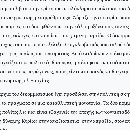
α μεταβιβάσει την κρίση του σε ολόκληρο το πολιτικό οικο
συνταγματικής μεταρρύθμισης». Άδραξε την ευκαιρία των 
 του πομπές και όσο φθάνουμε στην κάλπη οξύνει τους τόνους
μπι τις εκλογές και να σώσει μια χαμένη παρτίδα. O δικομ
συχος από μια τέτοια εξέλιξη. O εγκλωβισμός του απλού κό
εί προς όφελος του συστήματος. Aυτό επιδιώκουν οι δύο μο
σχετίζεται με πολιτικές διαφορές, με διαφορετικά οράματα
και ντόπιους παράγοντες, ποιος είναι πιο ικανός να διαχειρι
ικονομικής ολιγαρχίας.
ρχία του δικομματισμού έχει προσδώσει στην πολιτική σκη
ί τα πράγματα σε μια καταθλιπτική μονοτονία. Tα δύο κόμ
 πολίτες λες και είναι ιθαγενείς της εποχής των κονκισταδ
τη δύναμη; Kυρίως στην αναξιοπιστία, στην απραξία, στον 