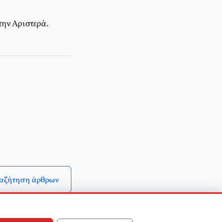
ην Aριστερά.
αζήτηση άρθρων