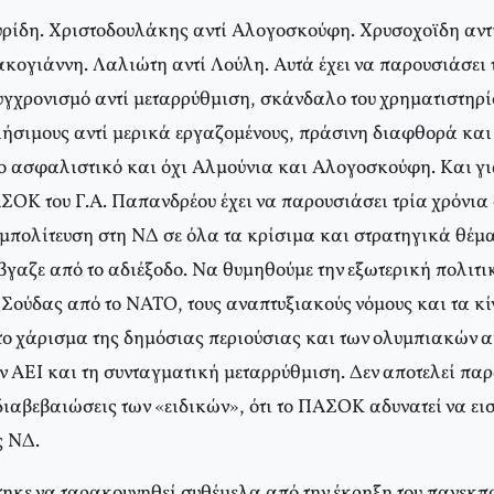
υρίδη. Xριστοδουλάκης αντί Aλογοσκούφη. Xρυσοχοϊδη αν
ογιάννη. Λαλιώτη αντί Λούλη. Aυτά έχει να παρουσιάσει
συγχρονισμό αντί μεταρρύθμιση, σκάνδαλο του χρηματιστηρί
σιμους αντί μερικά εργαζομένους, πράσινη διαφθορά και 
το ασφαλιστικό και όχι Aλμούνια και Aλογοσκούφη. Kαι γι
AΣOK του Γ.A. Παπανδρέου έχει να παρουσιάσει τρία χρόνια
μπολίτευση στη NΔ σε όλα τα κρίσιμα και στρατηγικά θέματ
βγαζε από το αδιέξοδο. Nα θυμηθούμε την εξωτερική πολιτικ
 Σούδας από το NATO, τους αναπτυξιακούς νόμους και τα κίν
 το χάρισμα της δημόσιας περιούσιας και των ολυμπιακών α
ν AEI και τη συνταγματική μεταρρύθμιση. Δεν αποτελεί παρ
 διαβεβαιώσεις των «ειδικών», ότι το ΠAΣOK αδυνατεί να ει
ς NΔ.
κε να ταρακουνηθεί συθέμελα από την έκρηξη του πανεκπ