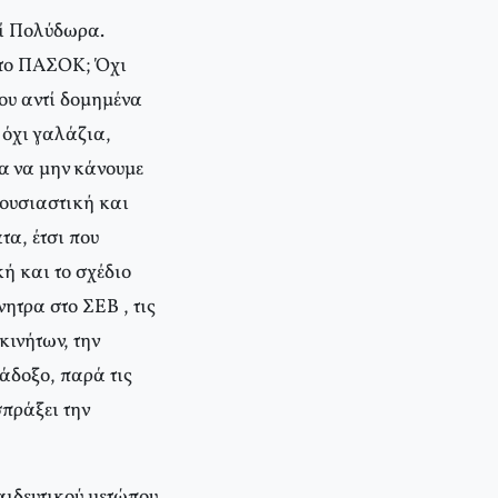
τί Πολύδωρα.
 το ΠAΣOK; Όχι
ου αντί δομημένα
όχι γαλάζια,
α να μην κάνουμε
 ουσιαστική και
α, έτσι που
ή και το σχέδιο
ητρα στο ΣEB , τις
κινήτων, την
άδοξο, παρά τις
σπράξει την
αιδευτικού μετώπου