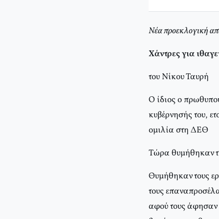
Nέα προεκλογική απ
Xάντρες για ιθαγε
του Νίκου Ταυρή
O ίδιος ο πρωθυπο
κυβέρνησής του, ε
ομιλία στη ΔEΘ
Tώρα θυμήθηκαν τις
Θυμήθηκαν τους ερ
τους επαναπροσέλα
αφού τους άφησαν 