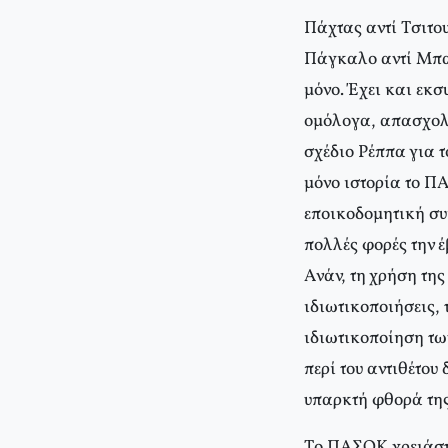
Πάχτας αντί Tσιτο
Πάγκαλο αντί Mπακ
μόνο. Έχει και εκ
ομόλογα, απασχολή
σχέδιο Pέππα για 
μόνο ιστορία το Π
εποικοδομητική συ
πολλές φορές την έ
Aνάν, τη χρήση της
ιδιωτικοποιήσεις,
ιδιωτικοποίηση τω
περί του αντιθέτου
υπαρκτή φθορά τη
Tο ΠAΣOK χρειάστη