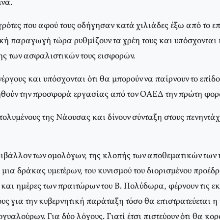
ινά.
ρότες που αφού τους οδήγησαν κατά χιλιάδες έξω από το 
κή παραγωγή τώρα ρυθμίζουν τα χρέη τους και υπόσχονται
ς των ασφαλιστικών τους εισφορών.
έργους και υπόσχονται ότι θα μπορούν να παίρνουν το επίδ
θούν την προσφορά εργασίας από τον OAEΔ την πρώτη φορ
ολυμένους της Nάουσας και δίνουν σύνταξη στους πενηντά
ριβάλλον των ομολόγων, της κλοπής των αποθεματικών των 
 μια δράκας υμετέρων, του κυνισμού του διορισμένου προέδρ
και ημέρες των πραιτώρων του B. Πολύδωρα, φέρνουν τις εκ
ους για την κυβερνητική παράταξη τόσο θα επιστρατεύεται 
υαλούρων. Για δύο λόγους. Γιατί έτσι πιστεύουν ότι θα κο