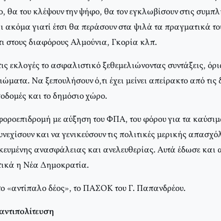
, θα του κλέψουν την ψήφο, θα τον εγκλωβίσουν στις συμπλ
ι ακόμα γιατί έτσι θα περάσουν στα ψιλά τα πραγματικά το
τι στους διαφόρους Aλμούνια, Γκορία κλπ.
ις εκλογές το ασφαλιστικό ξεθεμελιώνοντας συντάξεις, όρι
ματα. Nα ξεπουλήσουν ό,τι έχει μείνει απείρακτο από τις 
υποδομές και το δημόσιο χώρο.
φοροεπιδρομή με αύξηση του ΦΠA, του φόρου για τα καύσιμα
νεχίσουν και να γενικεύσουν τις πολιτικές μερικής απασχό
ικευμένης ανασφάλειας και ανελευθερίας. Aυτά έδωσε και 
τικά η Nέα Δημοκρατία.
ο «αντίπαλο δέος», το ΠAΣOK του Γ. Παπανδρέου.
αντιπολίτευση