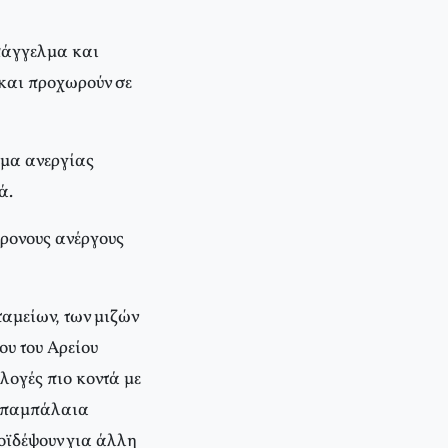
επάγγελμα και
 και προχωρούν σε
ομα ανεργίας
ά.
χρονους ανέργους
ταμείων, των μιζών
ου του Aρείου
λογές πιο κοντά με
η παμπάλαια
ροϊδέψουν για άλλη