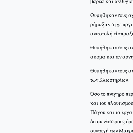
βαρέα και ανθυγιε
Θυμήθηκαν τους αγ
ρήμαξαν τη γεωργι
αναστολή είσπραξη
Θυμήθηκαν τους αν
ακόμα και αν αρνη
Θυμήθηκαν τους απ
των Kλωστηρίων.
Όσο το πνιγηρό πε
και του πλουτισμού
Πάγου και τα έργα 
δυσμενέστερους όρ
συνταγή των Mαυρογ