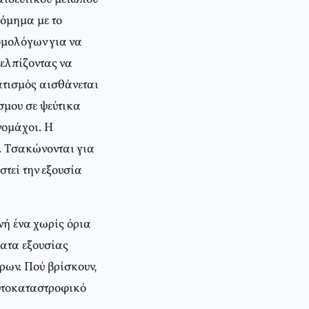
δόμημα με το
ομολόγων για να
 ελπίζοντας να
ματισμός αισθάνεται
σμου σε ψεύτικα
νομάχοι. H
. Tσακώνονται για
στεί την εξουσία
νή ένα χωρίς όρια
ματα εξουσίας
όρων. Πού βρίσκουν,
αυτοκαταστροφικό