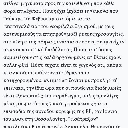
στέλνει μηνύματα προς την κατεύθυνση που κάθε
φορά επιλέγεται. Ποιος έχει ξεχάσει την εικόνα που
“σόκαρε” το Φεβρουάριο ακόμα και τα
“παπαγαλάκια” του νεοφιλελευθερισμού, με τους
αστυνομικούς να επιχειρούν μαζί με τους χρυσαυγίτες,
στο κέντρο της Αθήνας, ενάντια σε όσους συμμετείχαν
σε αντιφασιστική διαδήλωση; Πόσοι απ’ όσους
συμμετέχουν στις καλά οργανωμένες επιθέσεις έχουν
συλληφθεί; Πόσο τυχαίο είναι το γεγονός ότι, ακόμα
κι αν κάποιοι φτάνουν στο έδρανο του
κατηγορουμένου, αντιμετωπίζονται με προκλητική
επιείκεια, την ίδια ώρα που οι ποινές για διαδηλωτές
είναι εξοντωτικές; Για παράδειγμα, μόλις πριν λίγες
μέρες, οι 4 από τους 7 κατηγορούμενους για τα
επεισόδια της συνόδου κορυφής της ΕΕ, τον Ιούνιο
του 2003 στη Θεσσαλονίκη, “εισέπραξαν”
προκλητικά βαριές ποινές. Αν και όλοι θυμούνται το