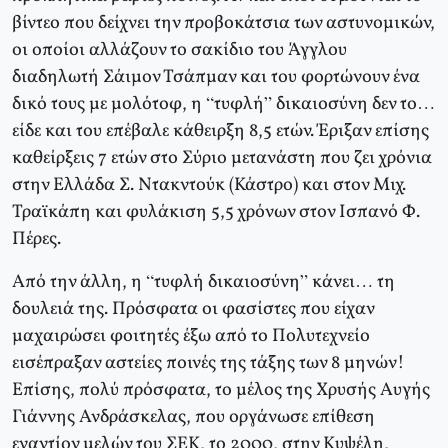
βίντεο που δείχνει την προβοκάτσια των αστυνομικών,
οι οποίοι αλλάζουν το σακίδιο του Άγγλου
διαδηλωτή Σάιμον Τσάπμαν και του φορτώνουν ένα
δικό τους με μολότοφ, η “τυφλή” δικαιοσύνη δεν το…
είδε και του επέβαλε κάθειρξη 8,5 ετών. Έριξαν επίσης
καθείρξεις 7 ετών στο Σύριο μετανάστη που ζει χρόνια
στην Ελλάδα Σ. Ντακντούκ (Κάστρο) και στον Μιχ.
Τραϊκάπη και φυλάκιση 5,5 χρόνων στον Ισπανό Φ.
Πέρες.
Από την άλλη, η “τυφλή δικαιοσύνη” κάνει… τη
δουλειά της. Πρόσφατα οι φασίστες που είχαν
μαχαιρώσει φοιτητές έξω από το Πολυτεχνείο
εισέπραξαν αστείες ποινές της τάξης των 8 μηνών!
Επίσης, πολύ πρόσφατα, το μέλος της Χρυσής Αυγής
Γιάννης Ανδράσκελας, που οργάνωσε επίθεση
εναντίον μελών του ΣΕΚ, το 2000, στην Κυψέλη,