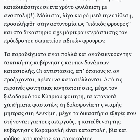
καταδικάστηκε σε ένα χρόνο φυλάκιση με
αναστολή(!). Μάλιστα, λίγο καιρό μετά την επίθεση,
προσελήφθη στην αστυνομία ως “ειδικός φρουρός”
και στο δικαστήριο είχε μάρτυρα υπεράσπισης τον
πρόεδρο του σωματείου ειδικών φρουρών.
Τα παραδείγματα είναι πολλά και αναδεικνύουν την
τακτική της κυβέρνησης και των δυνάμεων
καταστολής. Οι αντιστάσεις, απ’ όποιους κι αν
προέρχονται, πρέπει να καταστέλλονται. Από τις
περσινές φοιτητικές κινητοποιήσεις, μέχρι τον
ξυλοδαρμό του Κύπριου φοιτητή, τα απανωτά
χτυπήματα φασιστών, τη δολοφονία της νεαρής
μητέρας στη Λευκίμη, μέχρι τα δικαστήρια εξπρές που
στήνονται για τους απεργούς, η κατεύθυνση της
κυβέρνησης Καραμανλή είναι καταστολή, βία και
φόβος, από κράτος και παρακράτος.