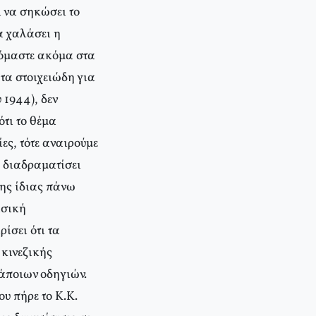
ί να σηκώσει το
α χαλάσει η
κόμαστε ακόμα στα
 τα στοιχειώδη για
 1944), δεν
ότι το θέμα
ες, τότε αναιρούμε
α διαδραματίσει
της ίδιας πάνω
ασική
ίσει ότι τα
 κινεζικής
άποιων οδηγιών.
ου πήρε το K.K.