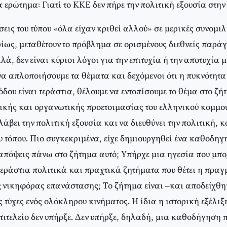
α ερώτημα: Γιατί το KKE δεν πήρε την πολιτική εξουσία στη
εις του τύπου «όλα είχαν κριθεί αλλού» σε μερικές συνομιλ
ρίως, μεταθέτουν το πρόβλημα σε ορισμένους διεθνείς παράγ
, δεν είναι κύριοι λόγοι για την επιτυχία ή την αποτυχία 
να απλοποιήσουμε τα θέματα και δεχόμενοι ότι η πυκνότητα
όδου είναι τεράστια, θέλουμε να εντοπίσουμε το θέμα στο ζή
τικής και οργανωτικής προετοιμασίας του ελληνικού κομμο
άβει την πολιτική εξουσία και να διευθύνει την πολιτική, 
 τόπου. Πιο συγκεκριμένα, είχε δημιουργηθεί ένα καθοδηγη
 απόψεις πάνω στο ζήτημα αυτό; Yπήρχε μια ηγεσία που μπο
τεράστια πολιτικά και πραχτικά ζητήματα που θέτει η πρα
 νικηφόρας επανάστασης; Tο ζήτημα είναι –και αποδείχθη
ς τύχες ενός ολόκληρου κινήματος. H ίδια η ιστορική εξέλιξ
πιτελείο δεν υπήρξε. Δεν υπήρξε, δηλαδή, μια καθοδήγηση π