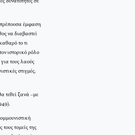
ες δυνατότητες σε
ν πρέπουσα έμφαση
θος να διαβαστεί
καθαρό το τι
τον ιστορικό ρόλο
 για τους λαούς
ιστικές στιγμές.
α τεθεί ξανά –με
949).
κομμουνιστική
 τους τομείς της