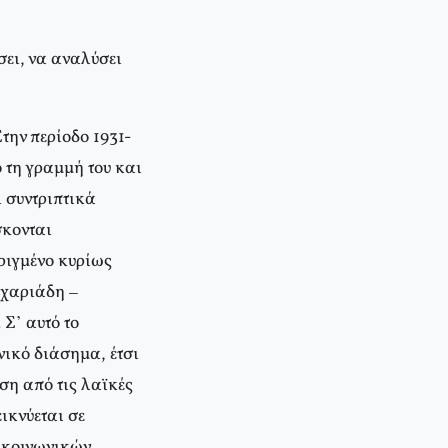
σει, να αναλύσει
την περίοδο 1931-
 τη γραμμή του και
ί συντριπτικά
σκονται
ριγμένο κυρίως
αχαριάδη –
 Σ’ αυτό το
νικό διάσημα, έτσι
ση από τις λαϊκές
ικνύεται σε
 κοινωνικών