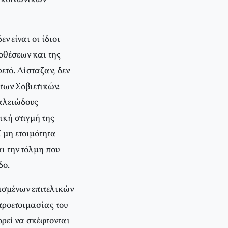
ν είναι οι ίδιοι
οθέσεων και της
ετό. Δίσταζαν, δεν
των Σοβιετικών.
γαλειώδους
ική στιγμή της
 μη ετοιμότητα
αι την τόλμη που
δο.
ισμένων επιτελικών
προετοιμασίας του
ορεί να σκέφτονται