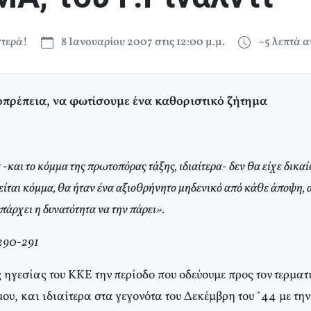
τερά!
8 Ιανουαρίου 2007 στις 12:00 μ.μ.
~5 λεπτά 
οπρέπεια, να φωτίσουμε ένα καθοριστικό ζήτημα
-και το κόμμα της πρωτοπόρας τάξης, ιδιαίτερα- δεν θα είχε δικα
είται κόμμα, θα ήταν ένα αξιοθρήνητο μηδενικό από κάθε άποψη, α
υπάρχει η δυνατότητα να την πάρει».
 290-291
ηγεσίας του KKE την περίοδο που οδεύουμε προς τον τερματ
υ, και ιδιαίτερα στα γεγονότα του Δεκέμβρη του ’44 με τη