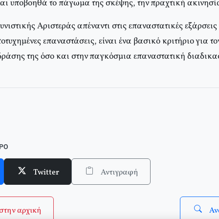
αι υποβοηθά το πάγωμα της σκέψης, την πραχτική ακινησία
νιστικής Αριστεράς απέναντι στις επαναστατικές εξάρσεις 
οτυχημένες επαναστάσεις, είναι ένα βασικό κριτήριο για τ
 δράσης της όσο και στην παγκόσμια επαναστατική διαδικα
06 (σε ένθετο οι σελίδες της Αριστεράς με αφιέρωμα στην Ελληνική 
ΘΡΟ
Twitter
Αντιγραφή
στην αρχική
Αν