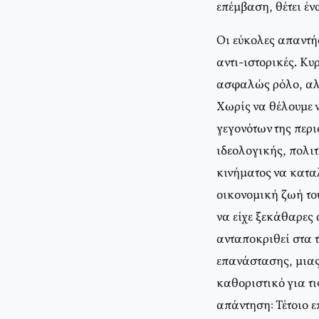
επέμβαση, θέτει έν
Oι εύκολες απαντήσ
αντι-ιστορικές. Kυ
ασφαλώς ρόλο, αλλά
Xωρίς να θέλουμε 
γεγονότων της περι
ιδεολογικής, πολι
κινήματος να καταλ
οικονομική ζωή του
να είχε ξεκάθαρες
ανταποκριθεί στα 
επανάστασης, μιας
καθοριστικό για τι
απάντηση: Τέτοιο ε