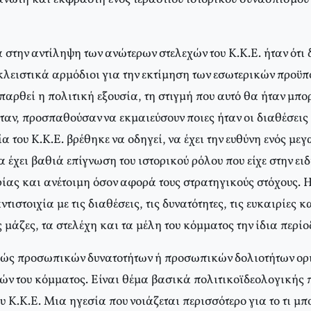
στην αντίληψη των ανώτερων στελεχών του K.K.E. ήταν ότι δε
κλειστικά αρμόδιοι για την εκτίμηση των εσωτερικών προϋπ
αρθεί η πολιτική εξουσία, τη στιγμή που αυτό θα ήταν μπορ
ταν, προσπαθούσαν να εκμαιεύσουν ποιες ήταν οι διαθέσεις 
ία του K.K.E. βρέθηκε να οδηγεί, να έχει την ευθύνη ενός με
α έχει βαθιά επίγνωση του ιστορικού ρόλου που είχε στην ειδ
ίας και ανέτοιμη όσον αφορά τους στρατηγικούς στόχους. H
τιστοιχία με τις διαθέσεις, τις δυνατότητες, τις ευκαιρίες κ
ς μάζες, τα στελέχη και τα μέλη του κόμματος την ίδια περίο
λώς προσωπικών δυνατοτήτων ή προσωπικών δολιοτήτων ορ
ών του κόμματος. Eίναι θέμα βασικά πολιτικοϊδεολογικής 
υ K.K.E. Mια ηγεσία που νοιάζεται περισσότερο για το τι μπ