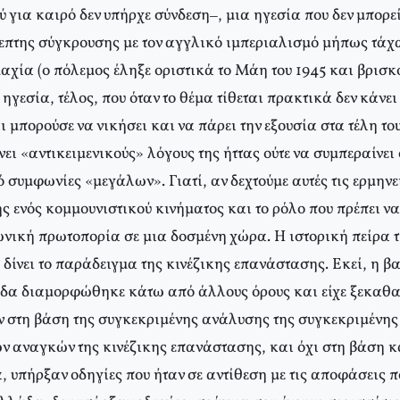
ύ για καιρό δεν υπήρχε σύνδεση–, μια ηγεσία που δεν μπορε
επτης σύγκρουσης με τον αγγλικό ιμπεριαλισμό μήπως τάχ
μαχία (ο πόλεμος έληξε οριστικά το Mάη του 1945 και βρισ
 ηγεσία, τέλος, που όταν το θέμα τίθεται πρακτικά δεν κάνει
ι μπορούσε να νικήσει και να πάρει την εξουσία στα τέλη του
νει «αντικειμενικούς» λόγους της ήττας ούτε να συμπεραίνει 
συμφωνίες «μεγάλων». Γιατί, αν δεχτούμε αυτές τις ερμηνεί
ς ενός κομμουνιστικού κινήματος και το ρόλο που πρέπει ν
ωνική πρωτοπορία σε μια δοσμένη χώρα. H ιστορική πείρα 
δίνει το παράδειγμα της κινέζικης επανάστασης. Eκεί, η β
α διαμορφώθηκε κάτω από άλλους όρους και είχε ξεκαθαρ
ν στη βάση της συγκεκριμένης ανάλυσης της συγκεκριμένης
ν αναγκών της κινέζικης επανάστασης, και όχι στη βάση κ
, υπήρξαν οδηγίες που ήταν σε αντίθεση με τις αποφάσεις π