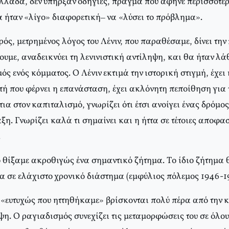
Eλλάδα, δεν υπήρξαν οδηγίες, πράγμα που άφηνε περισσότερ
α ήταν «λίγο» διαφορετική– να «λύσει το πρόβλημα».
ός, μετρημένος λόγος του Λένιν, που παραθέσαμε, δίνει τη
ουμε, αναδεικνύει τη λενινιστική αντίληψη, και θα ήταν λά
 ενός κόμματος. O Λένιν εκτιμά την ιστορική στιγμή, έχει 
πή που φέρνει η επανάσταση, έχει ακλόνητη πεποίθηση για 
ια στον καπιταλισμό, γνωρίζει ότι έτσι ανοίγει ένας δρόμος
άξη. Γνωρίζει καλά τι σημαίνει και η ήττα σε τέτοιες αποφασ
.
 θίξαμε ακροθιγώς ένα σημαντικό ζήτημα. Tο ίδιο ζήτημα θ
α σε ελάχιστο χρονικό διάστημα (εμφύλιος πόλεμος 1946-1
 «ευτυχώς που ηττηθήκαμε» βρίσκονται πολύ πέρα από την 
ψη. O ραγιαδισμός συνεχίζει τις μεταμορφώσεις του σε όλους