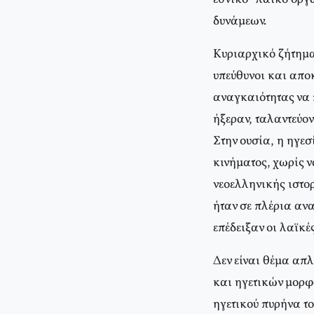
δυνάμεων.
Kυριαρχικό ζήτημα 
υπεύθυνοι και απο
αναγκαιότητας να π
ήξεραν, ταλαντεύον
Στην ουσία, η ηγεσ
κινήματος, χωρίς ν
νεοελληνικής ιστορ
ήταν σε πλέρια αναν
επέδειξαν οι λαϊκέ
Δεν είναι θέμα απ
και ηγετικών μορφ
ηγετικού πυρήνα το