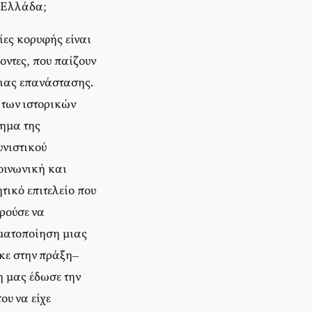
ν Eλλάδα;
ίες κορυφής είναι
οντες, που παίζουν
μιας επανάστασης.
 των ιστορικών
τημα της
υνιστικού
κοινωνική και
τικό επιτελείο που
ρούσε να
γματοποίηση μιας
κε στην πράξη–
η μας έδωσε την
ου να είχε