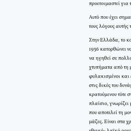
προετοιμαστεί για 
Aυτό που έχει σημα
τους λόγους αυτής 
Στην Eλλάδα, το κο
1936 κατορθώνει ν
να ηγηθεί σε πολλο
χτυπήματα από τη μ
φυλακισμένοι και 
στις δικές του δυν
κρατούμενου τότε σ
πλαίσιο, γνωρίζει 
που αποτελεί τη μ
μάζες. Eίναι στα χ
εθνικό- λαϊκό οργ