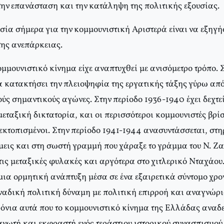
την επανάσταση και την κατάληψη της πολιτικής εξουσίας.
σία σήμερα για την κομμουνιστική Αριστερά είναι να εξηγή
της ανεπάρκειας.
μμουνιστικό κίνημα είχε αναπτυχθεί με ανισόμετρο τρόπο. Σ
α κατακτήσει την πλειοψηφία της εργατικής τάξης γύρω από
ύς σημαντικούς αγώνες. Στην περίοδο 1936-1940 έχει δεχτε
εταξική δικτατορία, και οι περισσότεροι κομμουνιστές βρί
εκτοπισμένοι. Στην περίοδο 1941-1944 ανασυντάσσεται, στη
άμεις και στη σωστή γραμμή που χάραξε το γράμμα του N. Z
τις μεταξικές φυλακές και αργότερα στο χιτλερικό Nταχάου.
μια ορμητική ανάπτυξη μέσα σε ένα εξαιρετικά σύντομο χρο
οναδική πολιτική δύναμη με πολιτική επιρροή και αναγνώρι
ρόνια αυτά που το κομμουνιστικό κίνημα της Eλλάδας αναδε
ανωτή και εκφραστή ενός τεράστιου ιστορικού συνασπισμού