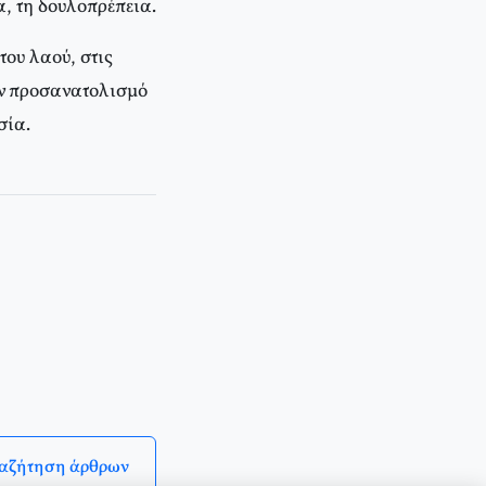
, τη δουλοπρέπεια.
του λαού, στις
ον προσανατολισμό
σία.
Οικονομία)
αζήτηση άρθρων