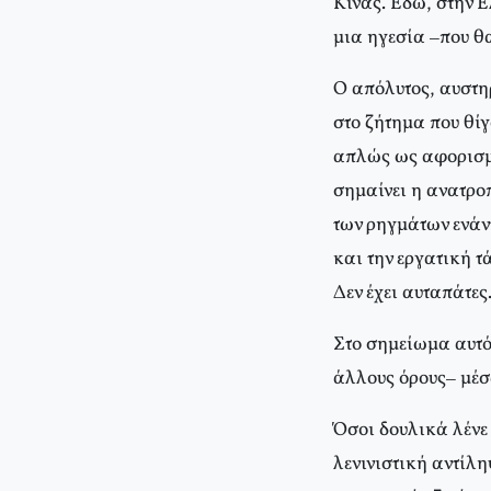
Kίνας. Eδώ, στην 
μια ηγεσία –που θ
O απόλυτος, αυστηρ
στο ζήτημα που θίγ
απλώς ως αφορισμός
σημαίνει η ανατρο
των ρηγμάτων ενάντ
και την εργατική τ
Δεν έχει αυταπάτες
Στο σημείωμα αυτό
άλλους όρους– μέσ
Όσοι δουλικά λένε
λενινιστική αντίλη