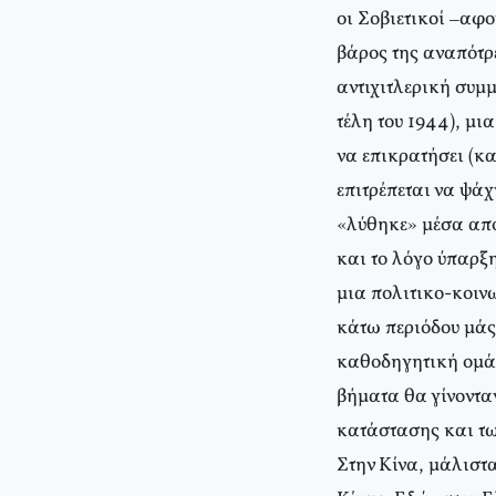
οι Σοβιετικοί –αφο
βάρος της αναπότρ
αντιχιτλερική συμ
τέλη του 1944), μια
να επικρατήσει (κα
επιτρέπεται να ψάχ
«λύθηκε» μέσα από 
και το λόγο ύπαρξη
μια πολιτικο-κοιν
κάτω περιόδου μάς 
καθοδηγητική ομάδ
βήματα θα γίνοντα
κατάστασης και τω
Στην Kίνα, μάλιστα