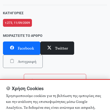
ΚΑΤΗΓΟΡΊΕΣ
τ.273, 11/09/2009
ΜΟΙΡΑΣΤΕΊΤΕ ΤΟ ΆΡΘΡΟ
Facebook
Twitter
Αντιγραφή
Επιστροφή στην αρχική
🍪 Χρήση Cookies
Αναζήτηση άρθρων
Χρησιμοποιούμε cookies για τη βελτίωση της εμπειρίας σας
και την ανάλυση της επισκεψιμότητας μέσω Google
Analytics. Τα δεδομένα σας είναι ανώνυμα και ασφαλή.