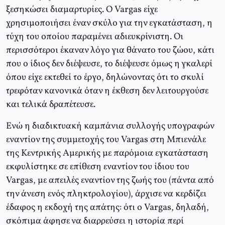
ξεσηκώσει διαμαρτυρίες. Ο Vargas είχε
χρησιμοποιήσει έναν σκύλο για την εγκατάσταση, η
τύχη του οποίου παραμένει αδιευκρίνιστη. Οι
περισσότεροι έκαναν λόγο για θάνατο του ζώου, κάτι
που ο ίδιος δεν διέψευσε, το διέψευσε όμως η γκαλερί
όπου είχε εκτεθεί το έργο, δηλώνοντας ότι το σκυλί
τρεφόταν κανονικά όταν η έκθεση δεν λειτουργούσε
και τελικά δραπέτευσε.
Ενώ η διαδικτυακή καμπάνια συλλογής υπογραφών
εναντίον της συμμετοχής του Vargas στη Μπιενάλε
της Κεντρικής Αμερικής με παρόμοια εγκατάσταση
εκφυλίστηκε σε επίθεση εναντίον του ίδιου του
Vargas, με απειλές εναντίον της ζωής του (πάντα από
την άνεση ενός πληκτρολογίου), άρχισε να κερδίζει
έδαφος η εκδοχή της απάτης: ότι ο Vargas, δηλαδή,
σκόπιμα άφησε να διαρρεύσει η ιστορία περί