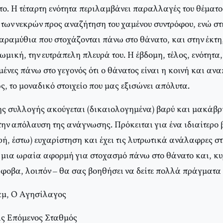
το. H τέταρτη ενότητα περιλαμβάνει παραλλαγές του θέματο
 των νεκρών προς αναζήτηση του χαμένου συντρόφου, ενώ στ
αραμύθια που στοχάζονται πάνω στο θάνατο, και στην έκτ
ωμική, την ευτράπελη πλευρά του. H έβδομη, τέλος, ενότητα
μένες πάνω στο γεγονός ότι ο θάνατος είναι η κοινή και αν
ς, το μοναδικό στοιχείο που μας εξισώνει απόλυτα.
της συλλογής ακούγεται (δικαιολογημένα) βαρύ και μακάβρ
 την απόλαυση της ανάγνωσης. Πρόκειται για ένα ιδιαίτερο 
ρή, έστω) ευχαρίστηση και έχει τις λυτρωτικά ανάλαφρες στι
 μια ωραία αφορμή για στοχασμό πάνω στο θάνατο και, κυ
άφοβα, λοιπόν – θα σας βοηθήσει να δείτε πολλά πράγματα 
μ, O Aγησίλαγος
εις Eπόμενος Σταθμός