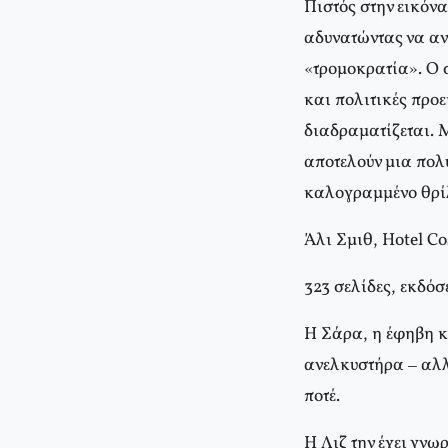
Πιστός στην εικόνα
αδυνατώντας να αν
«τρομοκρατία». O 
και πολιτικές προ
διαδραματίζεται. 
αποτελούν μια πολ
καλογραμμένο θρίλ
Άλι Σμιθ, Hotel C
323 σελίδες, εκδό
H Σάρα, η έφηβη κα
ανελκυστήρα – αλλά
ποτέ.
H Λιζ την έχει γνω