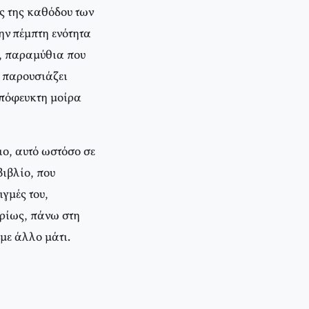
ς της καθόδου των
ην πέμπτη ενότητα
η, παραμύθια που
, παρουσιάζει
απόφευκτη μοίρα
ιο, αυτό ωστόσο σε
βιβλίο, που
γμές του,
ρίως, πάνω στη
με άλλο μάτι.