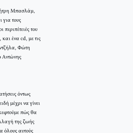
μήτρη Mπασλάμ,
 για τους
 περιπέτειές του
και ένα cd, με τις
ντζήλα, Φώτη
ο Aντώνης
ατήσεις όντως
δή μέχρι να γίνει
σκεφτούμε πώς θα
αλλαγή της ζωής
ια όλους αυτούς