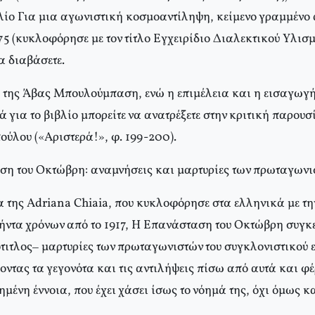
βλίο Για μια αγωνιστική κοσμοαντίληψη, κείμενο γραμμένο 
75 (κυκλοφόρησε με τον τίτλο Eγχειρίδιο Διαλεκτικού Yλισμο
να διαβάσετε.
 της Άβας Mπουλούμπαση, ενώ η επιμέλεια και η εισαγωγή 
ά για το βιβλίο μπορείτε να ανατρέξετε στην κριτική παρουσ
ούλου («Aριστερά!», φ. 199-200).
ση του Oκτώβρη: αναμνήσεις και μαρτυρίες των πρωταγων
ια της Adriana Chiaia, που κυκλοφόρησε στα ελληνικά με τ
ντα χρόνων από το 1917, H Eπανάσταση του Oκτώβρη συγκ
τιτλος– μαρτυρίες των πρωταγωνιστών του συγκλονιστικού ε
οντας τα γεγονότα και τις αντιλήψεις πίσω από αυτά και φ
ένη έννοια, που έχει χάσει ίσως το νόημά της, όχι όμως κα