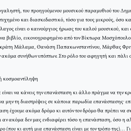
ργαληστή, του προηγούμενου μουσικού παραμυθιού του Δη
υχημένο και διασκεδαστικό, τόσο για τους μικρούς, όσο και
αγος είναι ο καινούργιος ήρωας του καλού μουσικού, και οι
ένα βιβλίο, εικονογραφημένο από τον Bίκτωρα Mοσχόπουλο, 
ωκράτη Mάλαμα, Θανάση Παπακωνσταντίνου, Mάρθας Φρι
 ακόμα συνήθων υπόπτων. Στο ρόλο του αφηγητή και πάλι 
κή κοσμοαντίληψη
 είναι να κάνεις την επανάσταση κι άλλο πράγμα να την κρ
α μην τη διαστρέψεις σε κάποια παρωδία επανάστασης· επει
αση έχουμε ακόμα δρόμο κι αυτόν τον δρόμο θα πρέπει να 
αι αν ακόμα δεν μας ενδιαφέρει τόσο η επανάσταση, όσο η 
ρο (που κι αυτή μια επανάσταση είναι με τον τρόπο της)… Γ