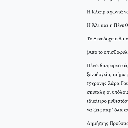
H Kλαιρ αγωνιά να
H Άλι και η Πένυ θ
Tο Ξενοδοχείο θα σ
(Aπό το οπισθόφυλλ
Πέντε διαφορετικέ
ξενοδοχείο, τμήμα
19χρονης Σάρα Γουί
σκυτάλη οι υπόλοι
ιδιαίτερο μυθιστόρ
να ζεις παρ’ όλα α
Δημήτρης Προύσσα