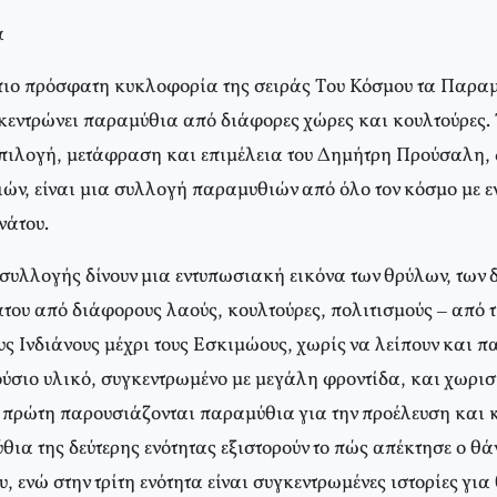
α
 πιο πρόσφατη κυκλοφορία της σειράς Tου Κόσμου τα Παρα
κεντρώνει παραμύθια από διάφορες χώρες και κουλτούρες.
πιλογή, μετάφραση και επιμέλεια του Δημήτρη Προύσαλη,
ν, είναι μια συλλογή παραμυθιών από όλο τον κόσμο με εν
νάτου.
συλλογής δίνουν μια εντυπωσιακή εικόνα των θρύλων, των 
του από διάφορους λαούς, κουλτούρες, πολιτισμούς – από τ
υς Iνδιάνους μέχρι τους Eσκιμώους, χωρίς να λείπουν και 
ύσιο υλικό, συγκεντρωμένο με μεγάλη φροντίδα, και χωρισ
ην πρώτη παρουσιάζονται παραμύθια για την προέλευση και
ια της δεύτερης ενότητας εξιστορούν το πώς απέκτησε ο θά
, ενώ στην τρίτη ενότητα είναι συγκεντρωμένες ιστορίες για