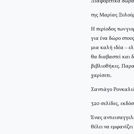
Διαφορετικά δώρα γ
της Μαρίας Ξυλού
Η περίοδος των γιο
για ένα δώρο στους
μια καλή ιδέα – ελ
θα διαβαστεί και δ
βιβλιοθήκες. Παρα
χαρίσετε.
Σαντιάγο Pονκαλι
320 σελίδες, εκδό
Ένας αντιεισαγγελέ
θέλει να εμφανίζε