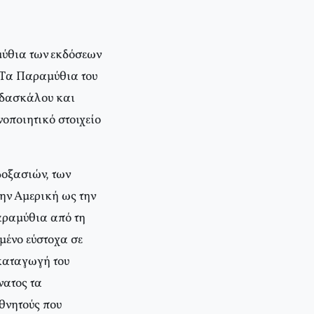
μύθια των εκδόσεων
 Tα Παραμύθια του
 δασκάλου και
οποιητικό στοιχείο
δοξασιών, των
ην Aμερική ως την
παραμύθια από τη
μένο εύστοχα σε
 καταγωγή του
νατος τα
 θνητούς που