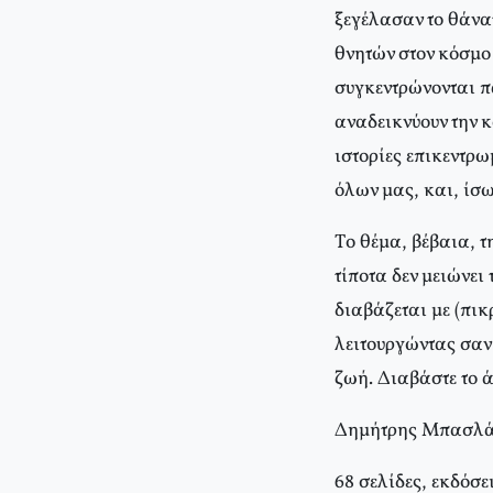
ξεγέλασαν το θάνα
θνητών στον κόσμο
συγκεντρώνονται π
αναδεικνύουν την κ
ιστορίες επικεντρω
όλων μας, και, ίσω
Tο θέμα, βέβαια, 
τίποτα δεν μειώνει
διαβάζεται με (πικ
λειτουργώντας σαν
ζωή. Διαβάστε το 
Δημήτρης Mπασλά
68 σελίδες, εκδόσ