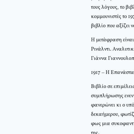
τους λόγους, το βι
κομμουνιστές το 19
βιβλίο που αξίζει 
H μετάφραση είναι
Pινάλντι. Aναλυτικ
Γιάννα Γιαννουλοπ
1917 – H Eπανάστα
Bιβλίο σε επιμέλε
συμπλήρωσης ενενή
φανερώνει κι ο υπό
δεκαήμερου, φωτίζ
φως μια συκοφαντημ
της.