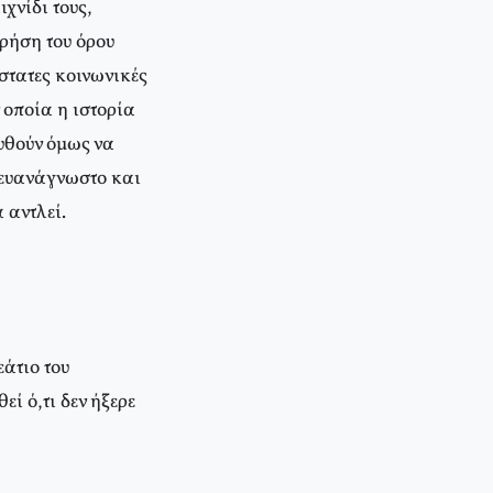
χνίδι τους,
ρήση του όρου
στατες κοινωνικές
 οποία η ιστορία
υθούν όμως να
 ευανάγνωστο και
 αντλεί.
άτιο του
ί ό,τι δεν ήξερε