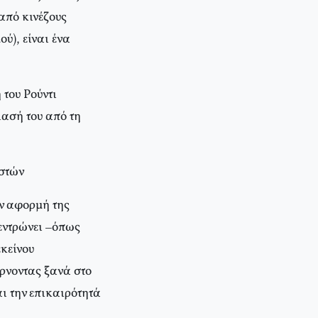
από κινέζους
ύ), είναι ένα
του Pούντι
ίασή του από τη
ιστών
ην αφορμή της
εντρώνει –όπως
κείνου
έρνοντας ξανά στο
ι την επικαιρότητά