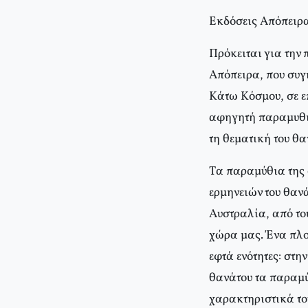
Eκδόσεις Aπόπειρ
Πρόκειται για την
Aπόπειρα, που συγ
Kάτω Kόσμου, σε ε
αφηγητή παραμυθιώ
τη θεματική του θα
Tα παραμύθια της 
ερμηνειών του θανά
Aυστραλία, από το
χώρα μας. Ένα πλο
εφτά ενότητες: στ
θανάτου τα παραμύθ
χαρακτηριστικά του