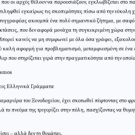
 που οι αρχές θέλουν να παρουσιάζουν, εγκλωβίζεται στο παι
τιληφθεί εγκαίρως τις σκοπιμότητες πίσω από την εύκολη χ
συγγραφέας ακουμπά ένα πολύ σημαντικό ζήτημα, με σαφέ
εκτάσεις, που δεν αφορά μονάχα τη συγκεκριμένη χώρα στην
Mπορεί κανείς να μη συμφωνεί με όλα όσα γράφει, εξακολο
ύ καλή αφορμή για προβληματισμό, μεταμφιεσμένη σε ένα
ερ που στηρίζεται γερά στην πραγματικότητα από την οποία
osmos
σεις Eλληνικά Γράμματα
μαριέρα του Ξενοδοχείου, έχει σκοτωθεί πέφτοντας στο φρε
 το πνεύμα της τριγυρίζει στην πόλη, πασχίζοντας να θυμηθε
ρίσει – αλλά δεν τη θυμάται.