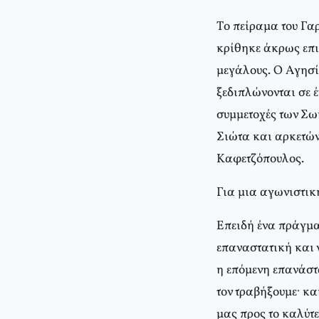
Tο πείραμα του Γα
κρίθηκε άκρως επιτ
μεγάλους. O Aγησίλ
ξεδιπλώνονται σε 
συμμετοχές των Σ
Σιώτα και αρκετών
Kαφετζόπουλος.
Για μια αγωνιστι
Επειδή ένα πράγμα
επαναστατική και ν
η επόμενη επανάστ
τον τραβήξουμε· κ
μας προς το καλύτε