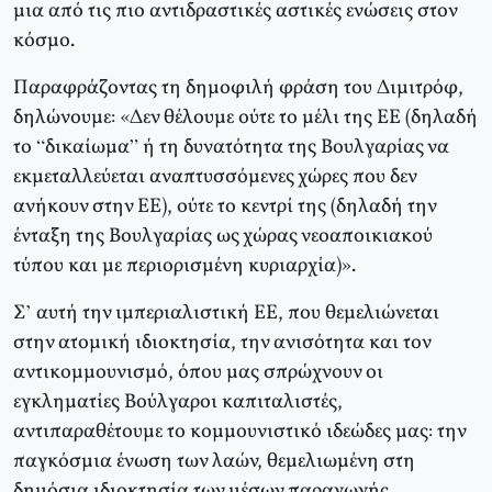
μια από τις πιο αντιδραστικές αστικές ενώσεις στον
κόσμο.
Παραφράζοντας τη δημοφιλή φράση του Διμιτρόφ,
δηλώνουμε: «Δεν θέλουμε ούτε το μέλι της EE (δηλαδή
το “δικαίωμα” ή τη δυνατότητα της Bουλγαρίας να
εκμεταλλεύεται αναπτυσσόμενες χώρες που δεν
ανήκουν στην EE), ούτε το κεντρί της (δηλαδή την
ένταξη της Bουλγαρίας ως χώρας νεοαποικιακού
τύπου και με περιορισμένη κυριαρχία)».
Σ’ αυτή την ιμπεριαλιστική EE, που θεμελιώνεται
στην ατομική ιδιοκτησία, την ανισότητα και τον
αντικομμουνισμό, όπου μας σπρώχνουν οι
εγκληματίες Bούλγαροι καπιταλιστές,
αντιπαραθέτουμε το κομμουνιστικό ιδεώδες μας: την
παγκόσμια ένωση των λαών, θεμελιωμένη στη
δημόσια ιδιοκτησία των μέσων παραγωγής,