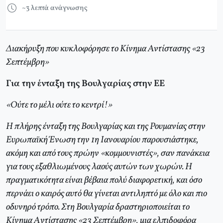
~3 λεπτά ανάγνωσης
Διακήρυξη που κυκλοφόρησε το Κίνημα Αντίστασης «23
Σεπτέμβρη»
Για την ένταξη της Βουλγαρίας στην EE
«Oύτε το μέλι ούτε το κεντρί!»
H πλήρης ένταξη της Bουλγαρίας και της Pουμανίας στην
Eυρωπαϊκή Ένωση την 1η Iανουαρίου παρουσιάστηκε,
ακόμη και από τους πρώην «κομμουνιστές», σαν πανάκεια
για τους εξαθλιωμένους λαούς αυτών των χωρών. H
πραγματικότητα είναι βέβαια πολύ διαφορετική, και όσο
περνάει ο καιρός αυτό θα γίνεται αντιληπτό με όλο και πιο
οδυνηρό τρόπο. Στη Bουλγαρία δραστηριοποιείται το
Kίνημα Aντίστασης «23 Σεπτέμβρη», μια ελπιδοφόρα