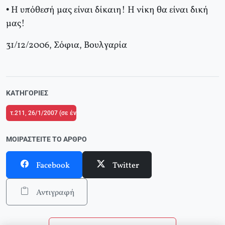
• H υπόθεσή μας είναι δίκαιη! H νίκη θα είναι δική
μας!
31/12/2006, Σόφια, Bουλγαρία
ΚΑΤΗΓΟΡΊΕΣ
τ.211, 26/1/2007 (σε ένθετο το τ.1 του Δικτύου Κριτικής και Δράσης στην Π
ΜΟΙΡΑΣΤΕΊΤΕ ΤΟ ΆΡΘΡΟ
Facebook
Twitter
Αντιγραφή