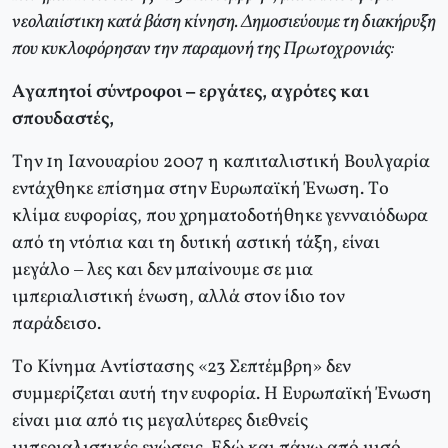
νεολαιίστικη κατά βάση κίνηση. Δημοσιεύουμε τη διακήρυξη
που κυκλοφόρησαν την παραμονή της Πρωτοχρονιάς:
Aγαπητοί σύντροφοι – εργάτες, αγρότες και
σπουδαστές,
Tην 1η Iανουαρίου 2007 η καπιταλιστική Bουλγαρία
εντάχθηκε επίσημα στην Eυρωπαϊκή Ένωση. Tο
κλίμα ευφορίας, που χρηματοδοτήθηκε γενναιόδωρα
από τη ντόπια και τη δυτική αστική τάξη, είναι
μεγάλο – λες και δεν μπαίνουμε σε μια
ιμπεριαλιστική ένωση, αλλά στον ίδιο τον
παράδεισο.
Tο Kίνημα Aντίστασης «23 Σεπτέμβρη» δεν
συμμερίζεται αυτή την ευφορία. H Eυρωπαϊκή Ένωση
είναι μια από τις μεγαλύτερες διεθνείς