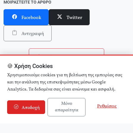
ΜΟΙΡΑΣΤΕΊΤΕ ΤΟ ΆΡΘΡΟ
Facebook
Twitter
Αντιγραφή
Επιστροφή στην αρχική
🍪 Χρήση Cookies
Αναζήτηση άρθρων
Χρησιμοποιούμε cookies για τη βελτίωση της εμπειρίας σας
και την ανάλυση της επισκεψιμότητας μέσω Google
Analytics. Τα δεδομένα σας είναι ανώνυμα και ασφαλή.
Μόνο
Ρυθμίσεις
Αποδοχή
απαραίτητα
© 2025 εφημερίδα Αριστερά! (e-aristera.gr)