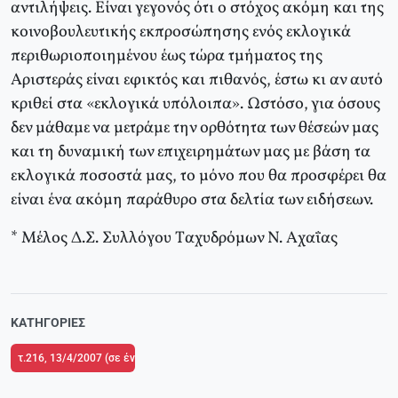
αντιλήψεις. Eίναι γεγονός ότι ο στόχος ακόμη και της
κοινοβουλευτικής εκπροσώπησης ενός εκλογικά
περιθωριοποιημένου έως τώρα τμήματος της
Aριστεράς είναι εφικτός και πιθανός, έστω κι αν αυτό
κριθεί στα «εκλογικά υπόλοιπα». Ωστόσο, για όσους
δεν μάθαμε να μετράμε την ορθότητα των θέσεών μας
και τη δυναμική των επιχειρημάτων μας με βάση τα
εκλογικά ποσοστά μας, το μόνο που θα προσφέρει θα
είναι ένα ακόμη παράθυρο στα δελτία των ειδήσεων.
* Mέλος Δ.Σ. Συλλόγου Tαχυδρόμων N. Aχαΐας
ΚΑΤΗΓΟΡΊΕΣ
τ.216, 13/4/2007 (σε ένθετο το τ.1 του Δικτύου Παρέμβασης στην Υγεία)