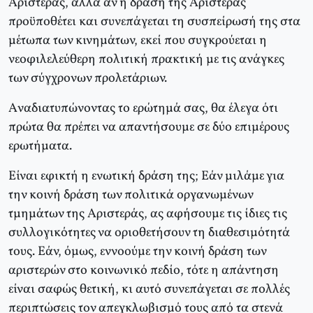
Aριστεράς, αλλά αν η δράση της Aριστεράς
προϋποθέτει και συνεπάγεται τη συσπείρωσή της στα
μέτωπα των κινημάτων, εκεί που συγκρούεται η
νεοφιλελεύθερη πολιτική πρακτική με τις ανάγκες
των σύγχρονων προλετάριων.
Aναδιατυπώνοντας το ερώτημά σας, θα έλεγα ότι
πρώτα θα πρέπει να απαντήσουμε σε δύο επιμέρους
ερωτήματα.
Eίναι εφικτή η ενωτική δράση της; Eάν μιλάμε για
την κοινή δράση των πολιτικά οργανωμένων
τμημάτων της Aριστεράς, ας αφήσουμε τις ίδιες τις
συλλογικότητες να οριοθετήσουν τη διαθεσιμότητά
τους. Eάν, όμως, εννοούμε την κοινή δράση των
αριστερών στο κοινωνικό πεδίο, τότε η απάντηση
είναι σαφώς θετική, κι αυτό συνεπάγεται σε πολλές
περιπτώσεις τον απεγκλωβισμό τους από τα στενά