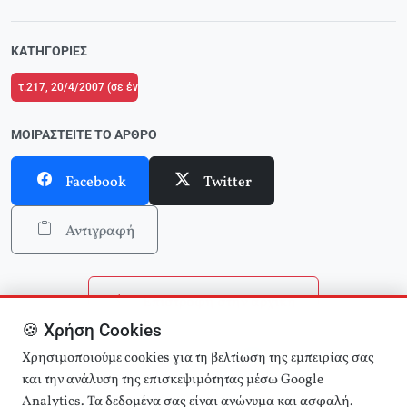
ΚΑΤΗΓΟΡΊΕΣ
τ.217, 20/4/2007 (σε ένθετο οι ΘΕΣΕΙΣ για το 2ο Συνέδριο της ΚΟΕ)
ΜΟΙΡΑΣΤΕΊΤΕ ΤΟ ΆΡΘΡΟ
Facebook
Twitter
Αντιγραφή
Επιστροφή στην αρχική
🍪 Χρήση Cookies
Αναζήτηση άρθρων
Χρησιμοποιούμε cookies για τη βελτίωση της εμπειρίας σας
και την ανάλυση της επισκεψιμότητας μέσω Google
Analytics. Τα δεδομένα σας είναι ανώνυμα και ασφαλή.