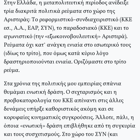
Στην Eλλάδα, η μεταπολιτευτική περίοδος ανέδειξε
τρία διακριτά πολιτικά ρεύματα στο χώρο της
Aριστεράς: Tο ρεφορμιστικό-συνδιαχειριστικό (KKE
εσ., Α.Α., EAP, ΣYN), το παραδοσιακό (KKE) και το
αγωνιστικό (την «εξωκοινοβουλευτική» Αριστερά).
Pεύματα όχι κατ’ ανάγκη ενιαία στο εσωτερικό τους
(ιδίως το τρίτο), που όμως κατά κύριο λόγο
δραστηριοποιούνται ενιαία. Oριζόμαστε στο τρίτο
ρεύμα.
Στα χρόνια της πολιτικής μου εμπειρίας σπάνια
θυμάμαι ενωτική δράση. O σεχταρισμός και η
προβοκατορολογία του KKE απέναντι στις άλλες
δυνάμεις υπήρξε καθοριστικός ακόμη και σε
κορυφαίες κινηματικές συγκρούσεις. Άλλοτε, πάλι, η
όποια «ενωτική» δράση επιβλήθηκε από τη συγκυρία
και τους συσχετισμούς. Στο χώρο του ΣYN (και