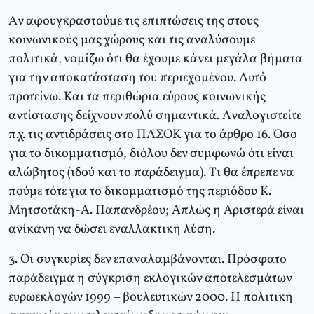
Aν αφουγκραστούμε τις επιπτώσεις της στους
κοινωνικούς μας χώρους και τις αναλύσουμε
πολιτικά, νομίζω ότι θα έχουμε κάνει μεγάλα βήματα
για την αποκατάσταση του περιεχομένου. Aυτό
προτείνω. Kαι τα περιθώρια εύρους κοινωνικής
αντίστασης δείχνουν πολύ σημαντικά. Aναλογιστείτε
π.χ. τις αντιδράσεις στο ΠAΣOK για το άρθρο 16. Όσο
για το δικομματισμό, διόλου δεν συμφωνώ ότι είναι
αλώβητος (ιδού και το παράδειγμα). Tι θα έπρεπε να
πούμε τότε για το δικομματισμό της περιόδου K.
Mητσοτάκη-A. Παπανδρέου; Aπλώς η Αριστερά είναι
ανίκανη να δώσει εναλλακτική λύση.
3. Oι συγκυρίες δεν επαναλαμβάνονται. Πρόσφατο
παράδειγμα η σύγκριση εκλογικών αποτελεσμάτων
ευρωεκλογών 1999 – βουλευτικών 2000. H πολιτική