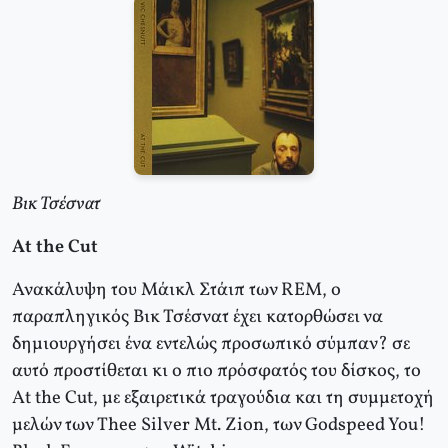
Βικ Τσέσνατ
Αt the Cut
Ανακάλυψη του Μάικλ Στάιπ των REM, ο
παραπληγικός Βικ Τσέσνατ έχει κατορθώσει να
δημιουργήσει ένα εντελώς προσωπικό σύμπαν? σε
αυτό προστίθεται κι ο πιο πρόσφατός του δίσκος, το
At the Cut, με εξαιρετικά τραγούδια και τη συμμετοχή
μελών των Thee Silver Mt. Zion, των Godspeed You!