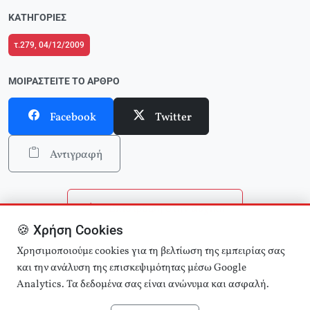
ΚΑΤΗΓΟΡΊΕΣ
τ.279, 04/12/2009
ΜΟΙΡΑΣΤΕΊΤΕ ΤΟ ΆΡΘΡΟ
Facebook
Twitter
Αντιγραφή
Επιστροφή στην αρχική
🍪 Χρήση Cookies
Αναζήτηση άρθρων
Χρησιμοποιούμε cookies για τη βελτίωση της εμπειρίας σας
και την ανάλυση της επισκεψιμότητας μέσω Google
Analytics. Τα δεδομένα σας είναι ανώνυμα και ασφαλή.