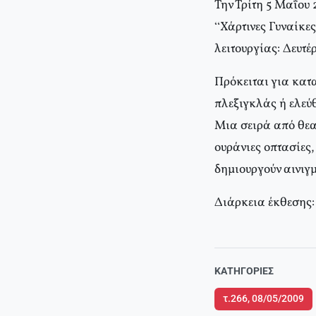
Την Τρίτη 5 Μαΐου
“Χάρτινες Γυναίκες
λειτουργίας: Δευτέ
Πρόκειται για κατα
πλεξιγκλάς ή ελεύθ
Μια σειρά από θεατ
ουράνιες οπτασίες,
δημιουργούν αινιγ
Διάρκεια έκθεσης:
ΚΑΤΗΓΟΡΊΕΣ
τ.266, 08/05/2009