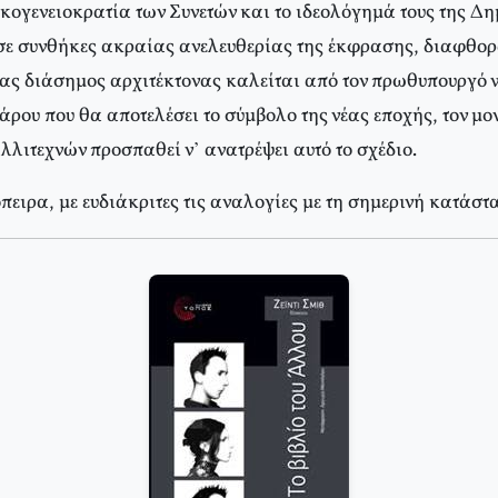
ικογενειοκρατία των Συνετών και το ιδεολόγημά τους της Δ
σε συνθήκες ακραίας ανελευθερίας της έκφρασης, διαφθο
νας διάσημος αρχιτέκτονας καλείται από τον πρωθυπουργό ν
άρου που θα αποτελέσει το σύμβολο της νέας εποχής, τον μ
λιτεχνών προσπαθεί ν’ ανατρέψει αυτό το σχέδιο.
ειρα, με ευδιάκριτες τις αναλογίες με τη σημερινή κατάστ