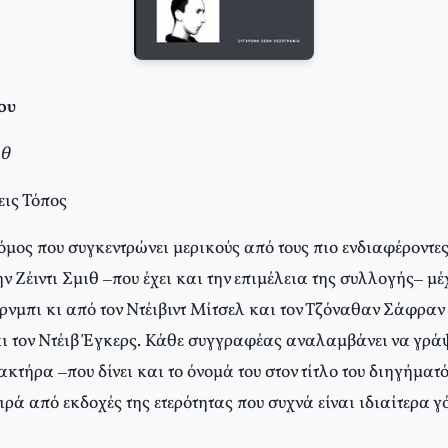
ου
ιθ
εις Τόπος
μος που συγκεντρώνει μερικούς από τους πιο ενδιαφέροντες
ν Ζέιντι Σμιθ –που έχει και την επιμέλεια της συλλογής– μέ
νμπι κι από τον Ντέιβιντ Μίτσελ και τον Τζόναθαν Σάφραν 
ι τον Ντέιβ Έγκερς. Κάθε συγγραφέας αναλαμβάνει να γράψε
ακτήρα –που δίνει και το όνομά του στον τίτλο του διηγήματό
ρά από εκδοχές της ετερότητας που συχνά είναι ιδιαίτερα γ