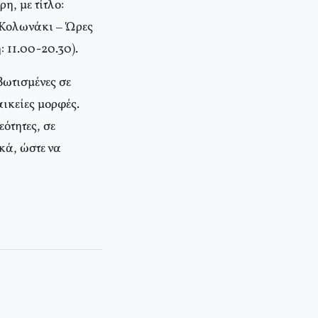
η, με τίτλο:
, Κολωνάκι – Ώρες
 11.00-20.30).
βωτισμένες σε
αικείες μορφές.
ότητες, σε
κά, ώστε να