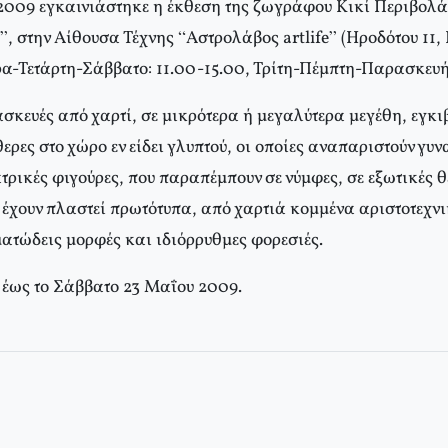
 2009 εγκαινιάστηκε η έκθεση της ζωγράφου Κικί Περιβολάρ
”, στην Αίθουσα Τέχνης “Αστρολάβος artlife” (Ηροδότου 11
ρα-Τετάρτη-Σάββατο: 11.00-15.00, Τρίτη-Πέμπτη-Παρασκευή:
σκευές από χαρτί, σε μικρότερα ή μεγαλύτερα μεγέθη, εγκι
ερες στο χώρο εν είδει γλυπτού, οι οποίες αναπαριστούν γυν
ρικές φιγούρες, που παραπέμπουν σε νύμφες, σε εξωτικές θε
 έχουν πλαστεί πρωτότυπα, από χαρτιά κομμένα αριστοτεχνι
ματώδεις μορφές και ιδιόρρυθμες φορεσιές.
 έως το Σάββατο 23 Μαΐου 2009.