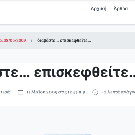
Αρχική
Άρθρα
6, 08/05/2009
διαβάστε… επισκεφθείτε…
στε… επισκεφθείτε
τερά!
11 Μαΐου 2009 στις 11:47 π.μ.
~2 λεπτά ανάγ