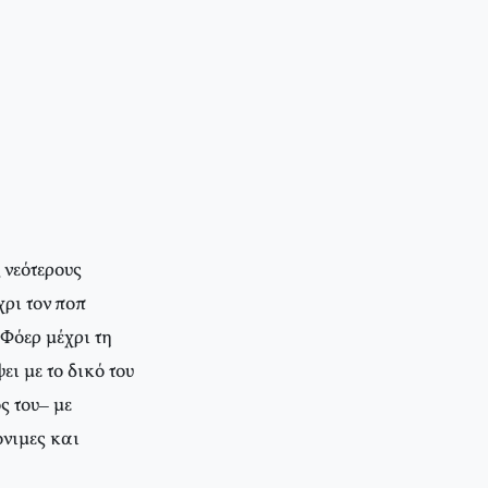
 νεότερους
χρι τον ποπ
Φόερ μέχρι τη
ι με το δικό του
ς του– με
όνιμες και