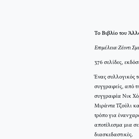
Το Βιβλίο του Άλλ
Επιμέλεια: Ζέιντι Σμ
376 σελίδες, εκδόσ
Ένας συλλογικός τό
συγγραφείς, από τη
συγγραφέα Νικ Χόρ
Μιράντα Τζούλι κα
τρόπο για έναν χαρ
αποτέλεσμα μια σει
διασκεδαστικές.