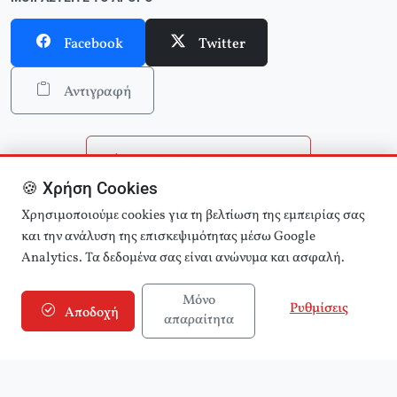
Facebook
Twitter
Αντιγραφή
Επιστροφή στην αρχική
🍪 Χρήση Cookies
Αναζήτηση άρθρων
Χρησιμοποιούμε cookies για τη βελτίωση της εμπειρίας σας
και την ανάλυση της επισκεψιμότητας μέσω Google
Analytics. Τα δεδομένα σας είναι ανώνυμα και ασφαλή.
Μόνο
Ρυθμίσεις
Αποδοχή
απαραίτητα
© 2025 εφημερίδα Αριστερά! (e-aristera.gr)