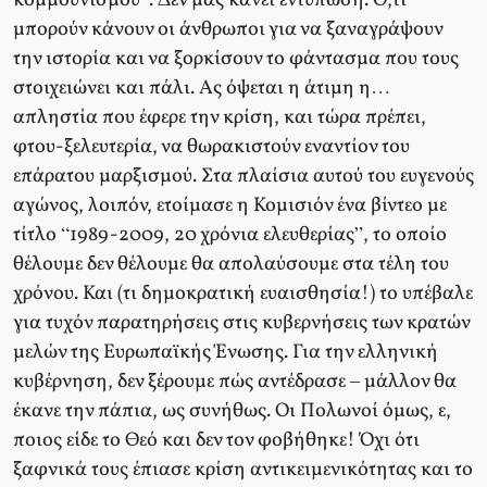
κομμουνισμού”. Δεν μας κάνει εντύπωση. Ό,τι
μπορούν κάνουν οι άνθρωποι για να ξαναγράψουν
την ιστορία και να ξορκίσουν το φάντασμα που τους
στοιχειώνει και πάλι. Ας όψεται η άτιμη η…
απληστία που έφερε την κρίση, και τώρα πρέπει,
φτου-ξελευτερία, να θωρακιστούν εναντίον του
επάρατου μαρξισμού. Στα πλαίσια αυτού του ευγενούς
αγώνος, λοιπόν, ετοίμασε η Κομισιόν ένα βίντεο με
τίτλο “1989-2009, 20 χρόνια ελευθερίας”, το οποίο
θέλουμε δεν θέλουμε θα απολαύσουμε στα τέλη του
χρόνου. Και (τι δημοκρατική ευαισθησία!) το υπέβαλε
για τυχόν παρατηρήσεις στις κυβερνήσεις των κρατών
μελών της Ευρωπαϊκής Ένωσης. Για την ελληνική
κυβέρνηση, δεν ξέρουμε πώς αντέδρασε – μάλλον θα
έκανε την πάπια, ως συνήθως. Οι Πολωνοί όμως, ε,
ποιος είδε το Θεό και δεν τον φοβήθηκε! Όχι ότι
ξαφνικά τους έπιασε κρίση αντικειμενικότητας και το