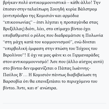
βρήκαν πολύ αντικομμουνιστικό – κάθε άλλο! Την
έπεσαν στην ταλαίπωρη Σουηδή κυρία Βάλστρομ
(αντιπρόεδρο της Κομισιόν και αρμόδια
“επικοινωνίας” – έτσι λέγεται η προπαγάνδα στας
Βρυξέλλας) διότι, λέει, στο επίμαχο βίντεο έχει
υποβαθμιστεί ο ρόλος που διαδραμάτισε η Πολωνία
“στη μάχη κατά του κομμουνισμού”, ενώ δίνεται
“υπερβολική έμφαση στην πτώση του Τείχους του
Βερολίνου”! Ε όχι να μας φάνε κι οι Γερμαναράδες
στον αντικομμουνισμό! Άσε που (άλλο αίσχος αυτό)
στο βίντεο δεν εμφανίζεται ο Πάπας Ιωάννης-
Παύλος Β’… Η Κομισιόν πάντως διαβεβαίωσε τη
Βαρσοβία ότι θα επανεξετάσει το περιεχόμενο του
βίντεο. Άντε, και σ’ ανώτερα.