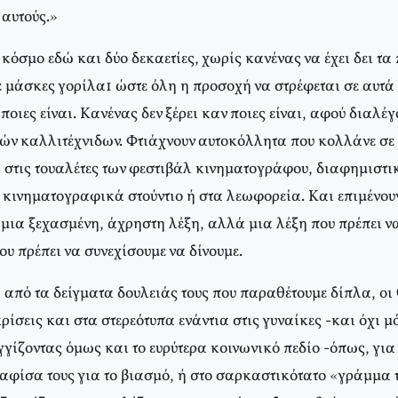
 αυτούς.»
 κόσμο εδώ και δύο δεκαετίες, χωρίς κανένας να έχει δει τα
 μάσκες γορίλα1 ώστε όλη η προσοχή να στρέφεται σε αυτά 
 ποιες είναι. Kανένας δεν ξέρει καν ποιες είναι, αφού διαλέ
ρών καλλιτέχνιδων. Φτιάχνουν αυτοκόλλητα που κολλάνε σ
 στις τουαλέτες των φεστιβάλ κινηματογράφου, διαφημιστικ
 κινηματογραφικά στούντιο ή στα λεωφορεία. Kαι επιμένουν
ι μια ξεχασμένη, άχρηστη λέξη, αλλά μια λέξη που πρέπει ν
υ πρέπει να συνεχίσουμε να δίνουμε.
από τα δείγματα δουλειάς τους που παραθέτουμε δίπλα, οι G
κρίσεις και στα στερεότυπα ενάντια στις γυναίκες -και όχι μ
γγίζοντας όμως και το ευρύτερα κοινωνικό πεδίο -όπως, γι
 αφίσα τους για το βιασμό, ή στο σαρκαστικότατο «γράμμα 