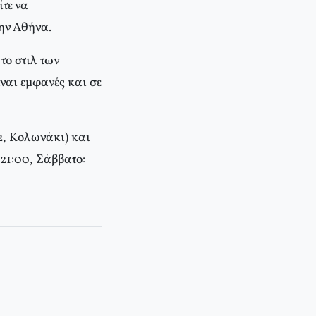
τε να
την Aθήνα.
το στιλ των
είναι εμφανές και σε
, Kολωνάκι) και
-21:00, Σάββατο: