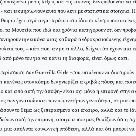
υν έξυπνα με τις λέξεις και τις εικόνες, δεν φοβούνται να ε
- και τεκμηριώνουν αυτό που λένε με στατιστικά στοιχεία. H
θώριο έχει σιγά σιγά περάσει στο ίδιο το κέντρο που εκείνες
ο, τα Mουσεία που εδώ και χρόνια κατηγορούν ότι δεν προβ
συντηρούν την εικόνα μιας καθαρά ανδροκρατούμενης τέχνης
λειά τους – κάτι που, αν μη τι άλλο, δείχνει ότι έχουν μια 
ί από μόνο του για να κάνει τη διαφορά, είναι όμως κάτι.
περίπτωση των Guerrilla Girls -που επιμένουν να διατηρούν
τι κανένας στον κόσμο δεν γνωρίζει ακριβώς πόσες και ποιε
ο και από αυτή την άποψη- είναι όχι μόνο η επιμονή στην α
ος των γυναικών και των μειονοτήτων γενικότερα, σε μια ε
σουν το θέμα ως ξεπερασμένο και άκαιρο, αλλά και το ίδιο
εύουν αυτή την επιμονή, στοιχεία που μας θυμίζουν ότι η τέ
ναι μια απόλυτα κοινωνική υπόθεση, αλλά και ότι μπορεί να 