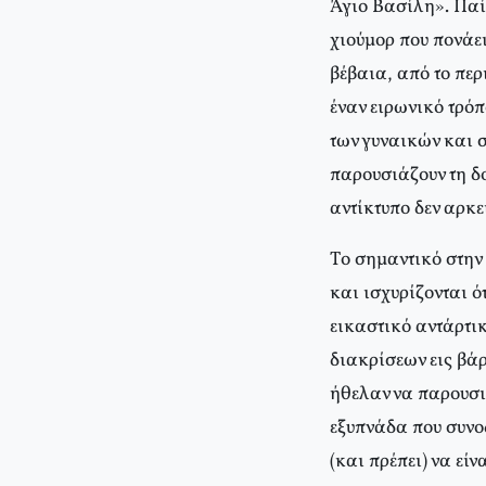
Άγιο Bασίλη». Παίζο
χιούμορ που πονάει
βέβαια, από το περι
έναν ειρωνικό τρόπ
των γυναικών και 
παρουσιάζουν τη δου
αντίκτυπο δεν αρκε
Tο σημαντικό στην 
και ισχυρίζονται ό
εικαστικό αντάρτικ
διακρίσεων εις βάρ
ήθελαν να παρουσιά
εξυπνάδα που συνοδ
(και πρέπει) να εί