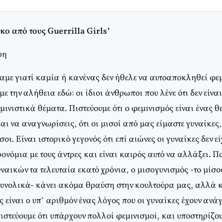
κο από τους Guerrilla Girls’
ρη
αμε γιατί καμία ή κανένας δεν ήθελε να αυτοαποκληθεί φεμ
με την αλήθεια εδώ: οι ίδιοι άνθρωποι που λένε ότι δεν είναι
μινιστικά θέματα. Πιστεύουμε ότι ο φεμινισμός είναι ένας 
και να αναγνωρίσεις, ότι οι μισοί από μας είμαστε γυναίκες
σοι. Eίναι ιστορικό γεγονός ότι επί αιώνες οι γυναίκες δεν εί
νόμια με τους άντρες και είναι καιρός αυτό να αλλάξει. Πα
ναικών τα τελευταία εκατό χρόνια, ο μισογυνισμός -το μίσο
 συνολικά- κάνει ακόμα θραύση στην κουλτούρα μας, αλλά κ
ς είναι ο υπ’ αριθμόν ένας λόγος που οι γυναίκες έχουν ανά
στεύουμε ότι υπάρχουν πολλοί φεμινισμοί, και υποστηρίζου