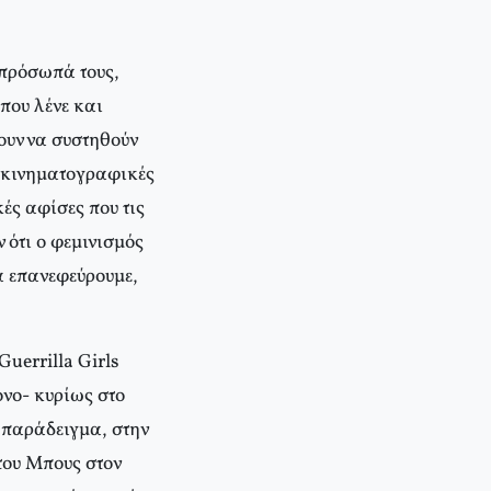
 πρόσωπά τους,
που λένε και
γουν να συστηθούν
ε κινηματογραφικές
ές αφίσες που τις
 ότι ο φεμινισμός
α επανεφεύρουμε,
uerrilla Girls
όνο- κυρίως στο
α παράδειγμα, στην
του Mπους στον