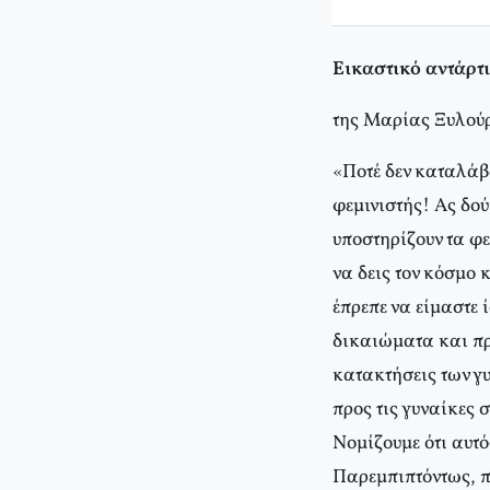
Eικαστικό αντάρτι
της Μαρίας Ξυλού
«Ποτέ δεν καταλάβ
φεμινιστής! Aς δού
υποστηρίζουν τα φε
να δεις τον κόσμο 
έπρεπε να είμαστε ί
δικαιώματα και προ
κατακτήσεις των γυ
προς τις γυναίκες
Nομίζουμε ότι αυτό
Παρεμπιπτόντως, πι