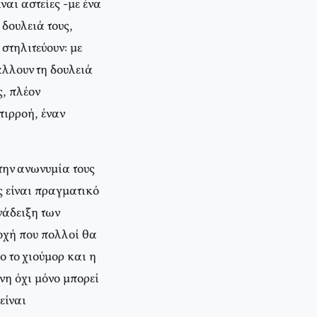
ίναι αστείες -με ένα
 δουλειά τους,
 στηλιτεύουν: με
άλλουν τη δουλειά
, πλέον
επιρροή, έναν
 την ανωνυμία τους
ς είναι πραγματικό
νάδειξη των
ποχή που πολλοί θα
 το χιούμορ και η
χνη όχι μόνο μπορεί
είναι