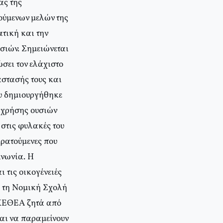
ας της
ούμενων μελών της
τική και την
υσιών. Σημειώνεται
ώσει τον ελάχιστο
άστασής τους και
υ δημιουργήθηκε
 χρήσης ουσιών
 στις φυλακές του
κρατούμενες που
ινωνία. Η
 τις οικογένειές
ό τη Νομική Σχολή
 ΚΕΘΕΑ ζητά από
και να παραμείνουν