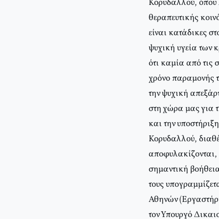
Κορυδαλλού, όπου λ
θεραπευτικής κοιν
είναι κατάδικες σ
ψυχική υγεία των κ
ότι καμία από τις 
χρόνο παραμονής τ
την ψυχική απεξάρ
στη χώρα μας για 
και την υποστήριξη
Κορυδαλλού, διαθέ
αποφυλακίζονται, 
σημαντική βοήθεια
τους υπογραμμίζετ
Αθηνών (Εργαστήρ
τον Υπουργό Δικαιο