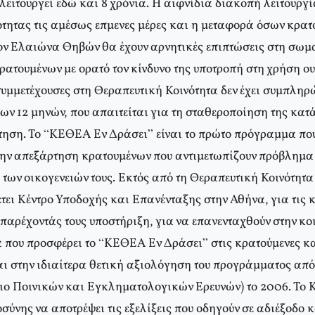
ειτουργεί εδώ και 8 χρόνια. Η αιφνίδια διακοπή λειτουργί
ότητας τις αμέσως επμενες μέρες και η μεταφορά όσων κρατ
τον Ελαιώνα Θηβών θα έχουν αρνητικές επιπτώσεις στη σωμα
ρατουμένων με ορατό τον κίνδυνο της υποτροπή στη χρήση ο
συμμετέχουσες στη Θεραπευτική Κοινότητα δεν έχει συμπληρ
ων 12 μηνών, που απαιτείται για τη σταθεροποίηση της κατ
τηση. Το “ΚΕΘΕΑ Εν Δράσει” είναι το πρώτο πρόγραμμα πο
την απεξάρτηση κρατουμένων που αντιμετωπίζουν πρόβλημα
 των οικογενειών τους. Εκτός από τη Θεραπευτική Κοινότητα
τει Κέντρο Υποδοχής και Επανένταξης στην Αθήνα, για τις 
παρέχοντάς τους υποστήριξη, για να επανενταχθούν στην κο
 που προσφέρει το “ΚΕΘΕΑ Εν Δράσει” στις κρατούμενες και
αι στην ιδιαίτερα θετική αξιολόγηση του προγράμματος απ
ιο Ποινικών και Εγκληματολογικών Ερευνών) το 2006. Το
σύνης να αποτρέψει τις εξελίξεις που οδηγούν σε αδιέξοδο 