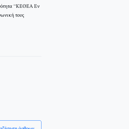
ινότητα “ΚΕΘΕΑ Εν
νωνική τους
αζήτηση άρθρων