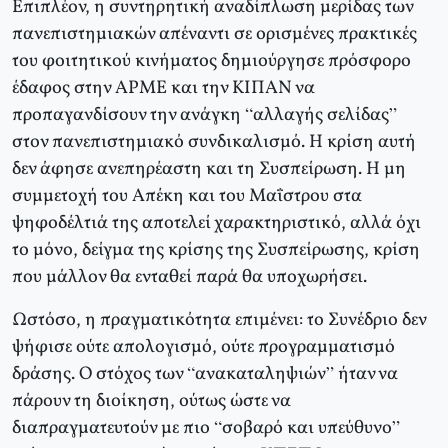
Επιπλέον, η συντηρητική αναδίπλωση μερίδας των
πανεπιστημιακών απέναντι σε ορισμένες πρακτικές
του φοιτητικού κινήματος δημιούργησε πρόσφορο
έδαφος στην ΑΡΜΕ και την ΚΙΠΑΝ να
προπαγανδίσουν την ανάγκη “αλλαγής σελίδας”
στον πανεπιστημιακό συνδικαλισμό. Η κρίση αυτή
δεν άφησε ανεπηρέαστη και τη Συσπείρωση. Η μη
συμμετοχή του Απέκη και του Μαΐστρου στα
ψηφοδέλτιά της αποτελεί χαρακτηριστικό, αλλά όχι
το μόνο, δείγμα της κρίσης της Συσπείρωσης, κρίση
που μάλλον θα ενταθεί παρά θα υποχωρήσει.
Ωστόσο, η πραγματικότητα επιμένει: το Συνέδριο δεν
ψήφισε ούτε απολογισμό, ούτε προγραμματισμό
δράσης. Ο στόχος των “ανακαταληψιών” ήταν να
πάρουν τη διοίκηση, ούτως ώστε να
διαπραγματευτούν με πιο “σοβαρό και υπεύθυνο”