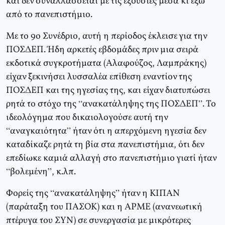
και δεν συναλλάσσεται με τις εξουσίες μέσα κι έξω
από το πανεπιστήμιο.
Με το 9ο Συνέδριο, αυτή η περίοδος έκλεισε για την
ΠΟΣΔΕΠ. Ήδη αρκετές εβδομάδες πριν μια σειρά
εκδοτικά συγκροτήματα (Αλαφούζος, Λαμπράκης)
είχαν ξεκινήσει λυσσαλέα επίθεση εναντίον της
ΠΟΣΔΕΠ και της ηγεσίας της, και είχαν διατυπώσει
ρητά το στόχο της “ανακατάληψης της ΠΟΣΔΕΠ”. Το
ιδεολόγημα που δικαιολογούσε αυτή την
“αναγκαιότητα” ήταν ότι η απερχόμενη ηγεσία δεν
καταδίκαζε ρητά τη βία στα πανεπιστήμια, ότι δεν
επεδίωκε καμιά αλλαγή στο πανεπιστήμιο γιατί ήταν
“βολεμένη”, κ.λπ.
Φορείς της “ανακατάληψης” ήταν η ΚΙΠΑΝ
(παράταξη του ΠΑΣΟΚ) και η ΑΡΜΕ (ανανεωτική
πτέρυγα του ΣΥΝ) σε συνεργασία με μικρότερες