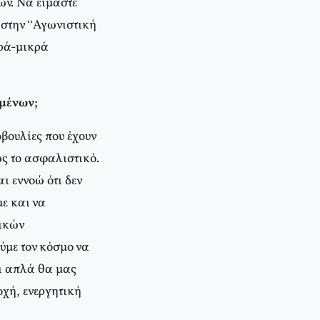
ν. Να είμαστε
 στην “Αγωνιστική
κρά-μικρά
ομένων;
βουλίες που έχουν
ως το ασφαλιστικό.
ι εννοώ ότι δεν
ε και να
τικών
ύμε τον κόσμο να
οι απλά θα μας
οχή, ενεργητική