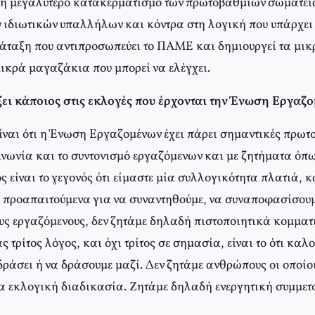
η μεγαλύτερο κατακερματισμό των πρωτοβάθμιων σωματείω
 ιδιωτικών υπαλλήλων και κόντρα στη λογική που υπάρχει
ράταξη που αντιπροσωπεύει το ΠΑΜΕ και δημιουργεί τα μι
ικρά μαγαζάκια που μπορεί να ελέγχει.
ξει κάποιος στις εκλογές που έρχονται την Ένωση Εργαζ
ίναι ότι η Ένωση Εργαζομένων έχει πάρει σημαντικές πρωτο
οινωνία και το συντονισμό εργαζόμενων και με ζητήματα όπ
ς είναι το γεγονός ότι είμαστε μία συλλογικότητα πλατιά, κα
 προαπαιτούμενα για να συναντηθούμε, να συναποφασίσουμ
υς εργαζόμενους, δεν ζητάμε δηλαδή πιστοποιητικά κομμα
ρίτος λόγος, και όχι τρίτος σε σημασία, είναι το ότι καλο
δράσει ή να δράσουμε μαζί. Δεν ζητάμε ανθρώπους οι οποί
ια εκλογική διαδικασία. Ζητάμε δηλαδή ενεργητική συμμετ