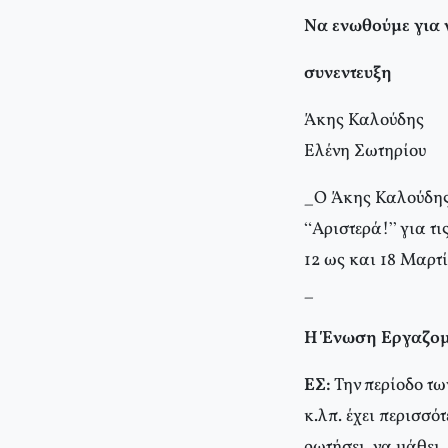
Να ενωθούμε για 
συνεντευξη
Άκης Καλούδης
Ελένη Σωτηρίου
_Ο Άκης Καλούδης 
“Αριστερά!” για τ
12 ως και 18 Μαρτ
_
Η Ένωση Εργαζομέν
ΕΣ:
Την περίοδο τω
κ.λπ. έχει περισσό
ρωτήσει, να μάθει,