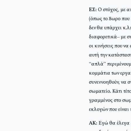
ΕΣ:
Ο στόχος, με α
(όπως το 8ωρο που 
δεν θα υπάρχει κ.λ
διαφορετικά– με σκ
οι κινήσεις που να
αυτή την κατάσταση
“απλά” περιμένουμ
κομμάτια των εργα
συνεννοηθούν, να σ
σωματείο. Κάτι τέτ
γραμμένος στο σωμα
εκλογών που είναι 
ΑΚ:
Εγώ θα έλεγα ε