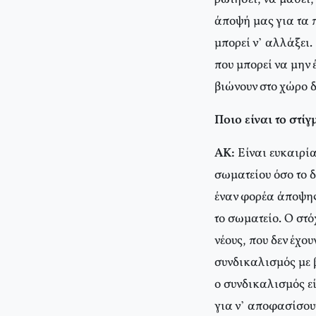
άποψή μας για τα π
μπορεί ν’ αλλάξει.
που μπορεί να μην
βιώνουν στο χώρο 
Ποιο είναι το στίγ
ΑΚ:
Είναι ευκαιρία
σωματείου όσο το δ
έναν φορέα άποψης
το σωματείο. Ο στό
νέους, που δεν έχου
συνδικαλισμός με β
ο συνδικαλισμός εί
για ν’ αποφασίσουν