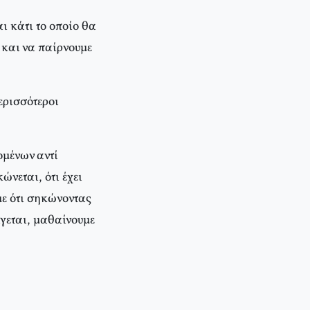
ι κάτι το οποίο θα
 και να παίρνουμε
ερισσότεροι
ομένων αντί
ώνεται, ότι έχει
με ότι σηκώνοντας
ίγεται, μαθαίνουμε