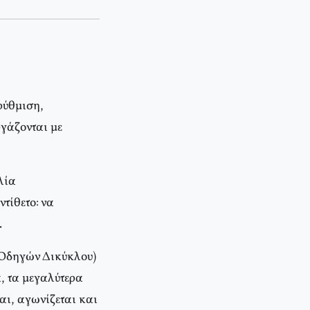
ρύθμιση,
ργάζονται με
λία
τίθετο: να
.
 Οδηγών Δικύκλου)
α, τα μεγαλύτερα
ι, αγωνίζεται και