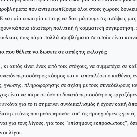
ροβλήματα που αντιμετωπίζουμε όλοι στους χώρους δουλειάς
 Είναι μία ευκαιρία επίσης να δοκιμάσουμε τις απόψεις μας
 έχουν κάποια ιδιαίτερη πολιτική ή κομματική συγκρότηση,
δουλειάς τους πάρα πολλά προβλήματα τα οποία είναι κοινά
μα που θέλετε να δώσετε σε αυτές τις εκλογές;
, κι αυτός είναι ένας από τους στόχους, να συμμετέχει σε κά
υνατόν περισσότερος κόσμος και ν’ αποτελέσει ο καθένας έ
, γνώσης, πληροφόρησης σε σχέση με τους συναδέλφους του
χος είναι να πάμε σε όσο το δυνατό περισσότερους εργαζόμε
ν εικόνα για το τι σημαίνει συνδικαλισμός ή έχουν κακή άποψ
άση εικόνες που μεταφέρονται απ’ τις προηγούμενες γενιές.
ναι για τους λίγους, για τους “επίσημους εκπροσώπους”, όπ
 οι λίγοι.