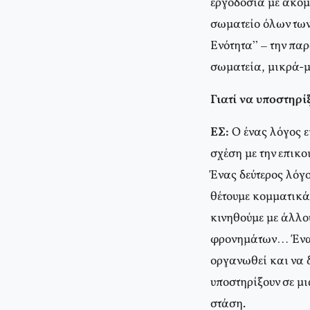
εργοδοσία με ακόμ
σωματείο όλων των
Ενότητα” – την πα
σωματεία, μικρά-μ
Γιατί να υποστηρί
ΕΣ:
Ο ένας λόγος ε
σχέση με την επικ
Ένας δεύτερος λόγο
θέτουμε κομματικά
κινηθούμε με άλλο
φρονημάτων… Ένας τ
οργανωθεί και να 
υποστηρίξουν σε μ
στάση.