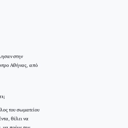
λησαν στην
έντρο Αθήνας, από
ει;
έλος του σωματείου
έντα, θέλει να
, να πούμε την