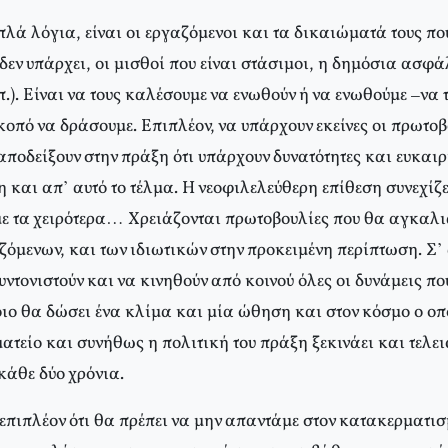
πλά λόγια, είναι οι εργαζόμενοι και τα δικαιώματά τους π
δεν υπάρχει, οι μισθοί που είναι στάσιμοι, η δημόσια ασφά
π.). Είναι να τους καλέσουμε να ενωθούν ή να ενωθούμε –να 
οπό να δράσουμε. Επιπλέον, να υπάρχουν εκείνες οι πρωτοβο
 αποδείξουν στην πράξη ότι υπάρχουν δυνατότητες και ευκαιρ
 και απ’ αυτό το τέλμα. Η νεοφιλελεύθερη επίθεση συνεχίζε
ε τα χειρότερα… Χρειάζονται πρωτοβουλίες που θα αγκαλ
ζόμενων, και των ιδιωτικών στην προκειμένη περίπτωση. Σ’
υντονιστούν και να κινηθούν από κοινού όλες οι δυνάμεις πο
οιο θα δώσει ένα κλίμα και μία ώθηση και στον κόσμο ο οπο
τείο και συνήθως η πολιτική του πράξη ξεκινάει και τελει
κάθε δύο χρόνια.
πιπλέον ότι θα πρέπει να μην απαντάμε στον κατακερματισ