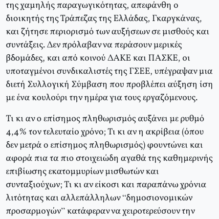
της χαμηλής παραγωγικότητας, απεφάνθη ο
διοικητής της Τράπεζας της Ελλάδας, Γκαργκάνας,
και ζήτησε περιορισμό των αυξήσεων σε μισθούς και
συντάξεις. Δεν πρόλαβαν να περάσουν μερικές
βδομάδες, και από κοινού ΔΑΚΕ και ΠΑΣΚΕ, οι
υποταγμένοι συνδικαλιστές της ΓΣΕΕ, υπέγραψαν μια
διετή Συλλογική Σύμβαση που προβλέπει αύξηση ίση
με ένα κουλούρι την ημέρα για τους εργαζόμενους.
Τι κι αν ο επίσημος πληθωρισμός αυξάνει με ρυθμό
4,4% τον τελευταίο χρόνο; Τι κι αν η ακρίβεια (όπου
δεν μετρά ο επίσημος πληθωρισμός) φουντώνει και
αφορά πια τα πιο στοιχειώδη αγαθά της καθημερινής
επιβίωσης εκατομμυρίων μισθωτών και
συνταξιούχων; Τι κι αν είκοσι και παραπάνω χρόνια
λιτότητας και αλλεπάλληλων “δημοσιονομικών
προσαρμογών” κατάφεραν να χειροτερεύσουν την