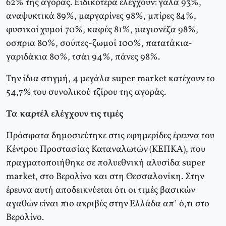
62% της αγοράς. Ειδικότερα ελέγχουν: γάλα 93%,
αναψυκτικά 89%, μαργαρίνες 98%, μπίρες 84%,
φυσικοί χυμοί 70%, καφές 81%, μαγιονέζα 98%,
οσπρια 80%, σούπες-ζωμοί 100%, πατατάκια-
γαριδάκια 80%, τσάι 94%, πάνες 98%.
Την ίδια στιγμή, 4 μεγάλα super market κατέχουν το
54,7% του συνολικού τζίρου της αγοράς.
Τα καρτέλ ελέγχουν τις τιμές
Πρόσφατα δημοσιεύτηκε στις εφημερίδες έρευνα του
Κέντρου Προστασίας Καταναλωτών (ΚΕΠΚΑ), που
πραγματοποιήθηκε σε πολυεθνική αλυσίδα super
market, στο Βερολίνο και στη Θεσσαλονίκη. Στην
έρευνα αυτή αποδεικνύεται ότι οι τιμές βασικών
αγαθών είναι πιο ακριβές στην Ελλάδα απ’ ό,τι στο
Βερολίνο.