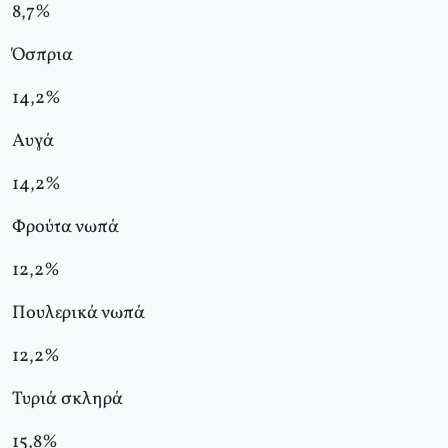
8,7%
Όσπρια
14,2%
Αυγά
14,2%
Φρούτα νωπά
12,2%
Πουλερικά νωπά
12,2%
Τυριά σκληρά
15,8%