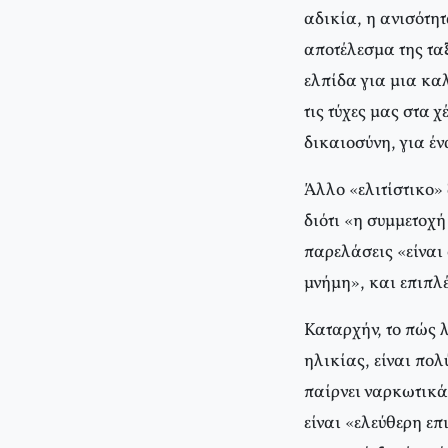
αδικία, η ανισότη
αποτέλεσμα της ταξ
ελπίδα για μια κα
τις τύχες μας στα 
δικαιοσύνη, για έν
Άλλο «ελιτίστικο»
διότι «η συμμετοχή
παρελάσεις «είναι
μνήμη», και επιπλ
Καταρχήν, το πώς λ
ηλικίας, είναι πολ
παίρνει ναρκωτικά
είναι «ελεύθερη επ