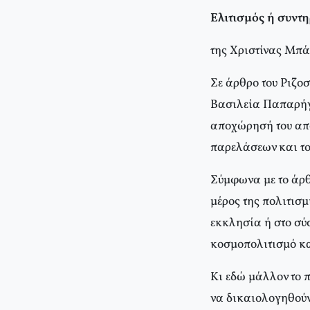
Ελιτισμός ή συντη
της Χριστίνας Μπ
Σε άρθρο του Ριζο
Βασιλεία Παπαρήγα
αποχώρησή του από
παρελάσεων και το 
Σύμφωνα με το άρθ
μέρος της πολιτισμ
εκκλησία ή στο σύ
κοσμοπολιτισμό κα
Κι εδώ μάλλον το 
να δικαιολογηθούν