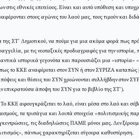
ν στις εθνικές επετείους. Είναι και αυτό υπόθεση και υποχ
αφέρονται στους αγώνες του λαού μας, τους τιμούν και διδ
α της ΣΤ’ Δημοτικού, να πούμε για μια ακόμα φορά πως πρό
αγγελία, με τις νεοταξικές προδιαγραφές για την ιστορία,
αντικά ιστορικά γεγονότα και παρουσιάζει μια «ιστορία» 
πως το ΚΚΕ αναφέρεται στον ΣΥΝ ή στον ΣΥΡΙΖΑ καταπώς 
απόψεις και θέσεις του ΣΥΝ χρεώνονται συλλήβδην στον ΣΥΡ
ην επικρατούσα άποψη του ΣΥΝ για το βιβλίο της ΣΤ’).
: Το ΚΚΕ αφουγκράζεται το λαό, είναι μέσα στο λαό και σέβ
ασμούς, τα τρισάγια και λοιπά στοιχεία «πολιτισμικής π
συγκεντρώσεις, τις διαδηλώσεις ΠΑΜΕ μόνοι μας. Δεν ξέρουμ
λιτισμός», πάντως χαρακτηρίζεται σίγουρα καθυστέρηση.