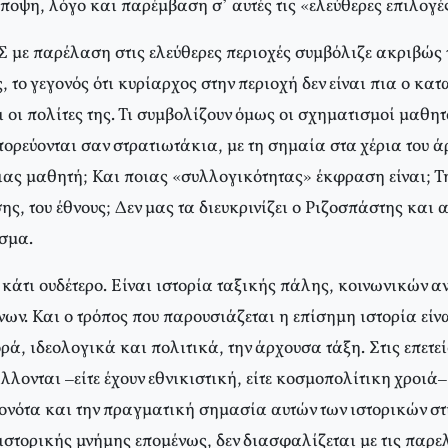
άποψη, λόγο και παρέμβαση σ’ αυτές τις «ελεύθερες επιλογέ
 με παρέλαση στις ελεύθερες περιοχές συμβόλιζε ακριβώς τ
 το γεγονός ότι κυρίαρχος στην περιοχή δεν είναι πια ο κα
 οι πολίτες της. Τι συμβολίζουν όμως οι σχηματισμοί μαθητ
ορεύονται σαν στρατιωτάκια, με τη σημαία στα χέρια του ά
ιας μαθητή; Και ποιας «συλλογικότητας» έκφραση είναι; Τη
ης, του έθνους; Δεν μας τα διευκρινίζει ο Ριζοσπάστης και 
σμα.
ι κάτι ουδέτερο. Είναι ιστορία ταξικής πάλης, κοινωνικών α
ν. Και ο τρόπος που παρουσιάζεται η επίσημη ιστορία είνα
ρά, ιδεολογικά και πολιτικά, την άρχουσα τάξη. Στις επετεί
λλονται –είτε έχουν εθνικιστική, είτε κοσμοπολίτικη χροιά
ονότα και την πραγματική σημασία αυτών των ιστορικών σ
ιστορικής μνήμης επομένως, δεν διασφαλίζεται με τις παρε