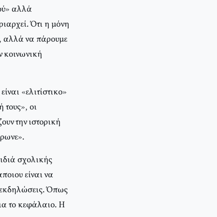
εού» αλλά
ιαρχεί. Ότι η μόνη
ς, αλλά να πάρουμε
ην κοινωνική
είναι «ελιτίστικο»
 τους», οι
ουν την ιστορική
έρωνε».
αιδιά σχολικής
ποιου είναι να
ς εκδηλώσεις. Όπως
ια το κεφάλαιο. Η