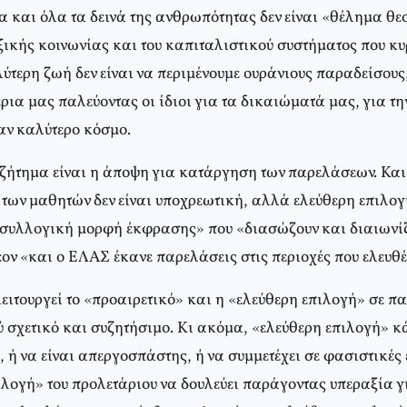
τα και όλα τα δεινά της ανθρωπότητας δεν είναι «θέλημα θ
ικής κοινωνίας και του καπιταλιστικού συστήματος που κυρ
λύτερη ζωή δεν είναι να περιμένουμε ουράνιους παραδείσου
χέρια μας παλεύοντας οι ίδιοι για τα δικαιώματά μας, για τ
αν καλύτερο κόσμο.
 ζήτημα είναι η άποψη για κατάργηση των παρελάσεων. Και 
 των μαθητών δεν είναι υποχρεωτική, αλλά ελεύθερη επιλογή
 συλλογική μορφή έκφρασης» που «διασώζουν και διαιωνίζ
έον «και ο ΕΛΑΣ έκανε παρελάσεις στις περιοχές που ελευθ
ειτουργεί το «προαιρετικό» και η «ελεύθερη επιλογή» σε π
ύ σχετικό και συζητήσιμο. Κι ακόμα, «ελεύθερη επιλογή» κά
, ή να είναι απεργοσπάστης, ή να συμμετέχει σε φασιστικέ
ιλογή» του προλετάριου να δουλεύει παράγοντας υπεραξία γ