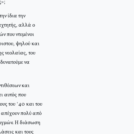
ς»;
ην ίδια την
ταχτητής, αλλά ο
ών που ντυμένοι
ριστου, ψηλού και
ς νεολαίας, του
αδυνατούμε να
ντιθέσεων και
ι αυτός που
ους του ‘40 και του
– απέχουν πολύ από
τιγμών. Η διάσωση
λάσεις και τους