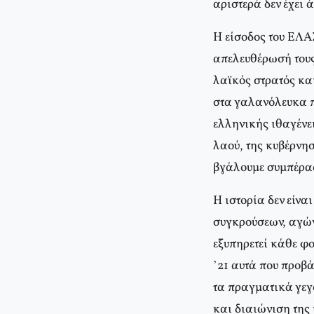
αριστερά δεν έχει 
Η είσοδος του ΕΛΑΣ
απελευθέρωσή τους,
λαϊκός στρατός και
στα γαλανόλευκα π
ελληνικής ιθαγένε
λαού, της κυβέρνησ
βγάλουμε συμπέρα
Η ιστορία δεν είνα
συγκρούσεων, αγώνω
εξυπηρετεί κάθε φο
’21 αυτά που προβά
τα πραγματικά γεγ
και διαιώνιση της 