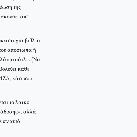
ρέωση της
άσκονται απ’
κειται για βιβλίο
 που αποσιωπά ή
«λάιφ στάιλ». (Να
βολεύει κάθε
ΙΖΑ, κάτι που
εται το λαϊκό
αράδοσης», αλλά
ε αν αυτό