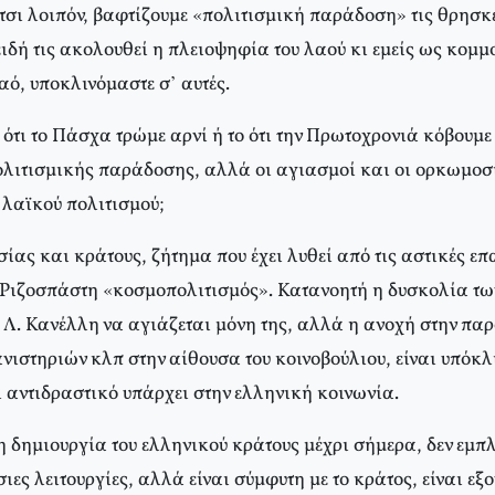
Έτσι λοιπόν, βαφτίζουμε «πολιτισμική παράδοση» τις θρησκ
πειδή τις ακολουθεί η πλειοψηφία του λαού κι εμείς ως κομμ
αό, υποκλινόμαστε σ’ αυτές.
 ότι το Πάσχα τρώμε αρνί ή το ότι την Πρωτοχρονιά κόβουμε
ολιτισμικής παράδοσης, αλλά οι αγιασμοί και οι ορκωμοσί
υ λαϊκού πολιτισμού;
ας και κράτους, ζήτημα που έχει λυθεί από τις αστικές επ
ν Ριζοσπάστη «κοσμοπολιτισμός». Κατανοητή η δυσκολία τω
 Λ. Κανέλλη να αγιάζεται μόνη της, αλλά η ανοχή στην π
νιστηριών κλπ στην αίθουσα του κοινοβούλιου, είναι υπόκλι
 αντιδραστικό υπάρχει στην ελληνική κοινωνία.
 δημιουργία του ελληνικού κράτους μέχρι σήμερα, δεν εμπλ
ιες λειτουργίες, αλλά είναι σύμφυτη με το κράτος, είναι εξ