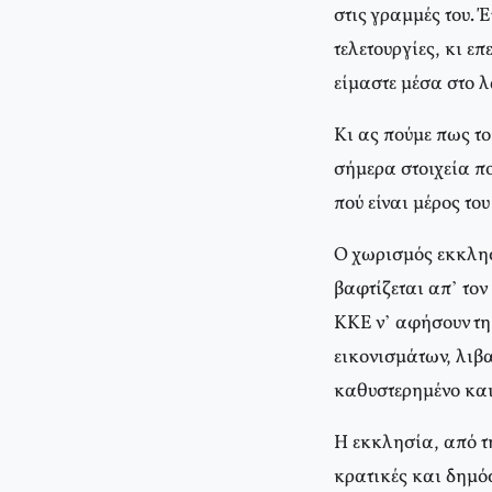
στις γραμμές του. 
τελετουργίες, κι ε
είμαστε μέσα στο λ
Κι ας πούμε πως το
σήμερα στοιχεία π
πού είναι μέρος το
Ο χωρισμός εκκλησί
βαφτίζεται απ’ το
ΚΚΕ ν’ αφήσουν τη
εικονισμάτων, λιβα
καθυστερημένο και
Η εκκλησία, από τη
κρατικές και δημόσ