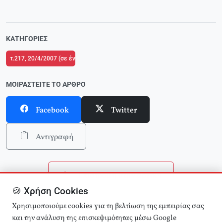
ΚΑΤΗΓΟΡΊΕΣ
τ.217, 20/4/2007 (σε ένθετο οι ΘΕΣΕΙΣ για το 2ο Συνέδριο της ΚΟΕ)
ΜΟΙΡΑΣΤΕΊΤΕ ΤΟ ΆΡΘΡΟ
Facebook
Twitter
Αντιγραφή
Επιστροφή στην αρχική
🍪 Χρήση Cookies
Αναζήτηση άρθρων
Χρησιμοποιούμε cookies για τη βελτίωση της εμπειρίας σας
και την ανάλυση της επισκεψιμότητας μέσω Google