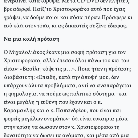
ανεβαίνει κατακόρυφα. Με τα CD-DVD δεν πλήττεις
βρε αδερφέ. Παίξ’το Χριστοφοράκο αυτό που έχεις
γράψει, να δούμε ποιοι και πόσα πήραν. Πρόσφερε κι
εσύ κάτι στον τόπο, κι ας δικαστείς σε ξένο έδαφος.
Να μια καλή πρόταση
Ο Μιχαλολιάκος έκανε μια σοφή πρόταση για τον
Χριστοφοράκο, αλλά έπεσαν όλοι πάνω του και του
είπαν: «Βασίλη κόψε τις μ…». Ποια ήταν η πρόταση;
Διαβάστε τη: «Επειδή, κατά την άποψή μου, δεν
υπάρχουν άλυτα προβλήματα, αντί να αναπαράγεται
η φημολογία, να πούμε ως πολιτικό σύστημα -και
είναι μεγάλη η ευθύνη που έχουν και ο κ.
Καραμανλής και ο κ. Παπανδρέου, που είναι και
φορείς μεγάλων ονομάτων- ότι είναι ευκαιρία μέσα
στην κρίση να δώσουν στον κ. Χριστοφοράκο τη
δυνατότητα να δώσει τα ονόματα, και μέσα από μια