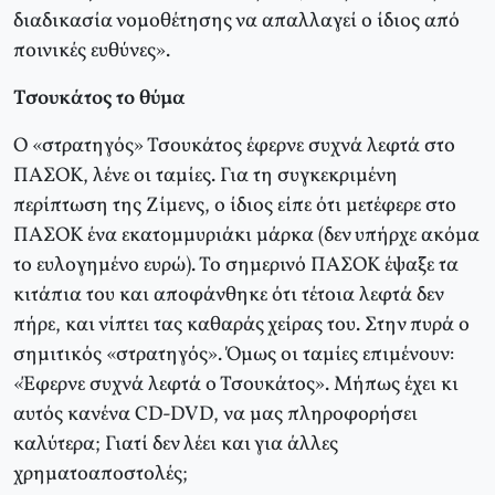
διαδικασία νομοθέτησης να απαλλαγεί ο ίδιος από
ποινικές ευθύνες».
Τσουκάτος το θύμα
Ο «στρατηγός» Τσουκάτος έφερνε συχνά λεφτά στο
ΠΑΣΟΚ, λένε οι ταμίες. Για τη συγκεκριμένη
περίπτωση της Ζίμενς, ο ίδιος είπε ότι μετέφερε στο
ΠΑΣΟΚ ένα εκατομμυριάκι μάρκα (δεν υπήρχε ακόμα
το ευλογημένο ευρώ). Το σημερινό ΠΑΣΟΚ έψαξε τα
κιτάπια του και αποφάνθηκε ότι τέτοια λεφτά δεν
πήρε, και νίπτει τας καθαράς χείρας του. Στην πυρά ο
σημιτικός «στρατηγός». Όμως οι ταμίες επιμένουν:
«Έφερνε συχνά λεφτά ο Τσουκάτος». Μήπως έχει κι
αυτός κανένα CD-DVD, να μας πληροφορήσει
καλύτερα; Γιατί δεν λέει και για άλλες
χρηματοαποστολές;