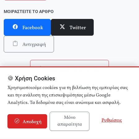
ΜΟΙΡΑΣΤΕΊΤΕ ΤΟ ΆΡΘΡΟ
Facebook
Twitter
Αντιγραφή
Επιστροφή στην αρχική
🍪 Χρήση Cookies
Αναζήτηση άρθρων
Χρησιμοποιούμε cookies για τη βελτίωση της εμπειρίας σας
και την ανάλυση της επισκεψιμότητας μέσω Google
Analytics. Τα δεδομένα σας είναι ανώνυμα και ασφαλή.
Μόνο
Ρυθμίσεις
Αποδοχή
απαραίτητα