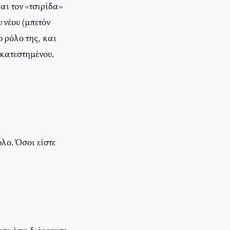
αι τον «τσιρίδα»
νέου (μπετόν
 ρόλο της, και
 κατεστημένου.
λο. Όσοι είστε