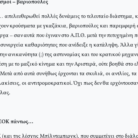
σμοί – βαριοπούλες
… απελευθερωθεί πολλές δυνάμεις το τελευταίο διάστημα, κ
ουν κρούσματα με γκαζάκια, βαριοπούλες και παρεμφερή 
εργα – σαν αυτά που έγιναν στο Α.Π.Θ. μετά την πετυχημένη 
 συνεργεία καθαριότητας που ανέδειξε η κατάληψη. Άλλα γί
την ανικανότητα (;) της αστυνομίας και του κρατικού μηχαν
έση με το μαζικό κίνημα και την Αριστερά, ούτε βοηθά στο ε
ετά από αυτά συνήθως έρχονται τα σκυλιά, οι αντλίες, τα 
ακίσεις, οι αντιτρομοκρατικοί. Όχι πως δεν θα ερχόντουσα
όλας.
ΑΣΟΚ πάντως…
(και της λέσχης Μπίλντεμπεργκ), που συμμετέχει στο διάλο