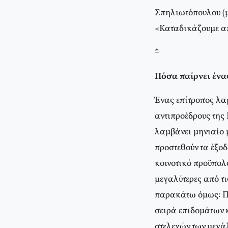
Σπηλιωτόπουλου (μ
«Καταδικάζουμε α
*
Πόσα παίρνει ένας
Ένας επίτροπος λα
αντιπροέδρους της 
λαμβάνει μηνιαίο μ
προστεθούν τα έξο
κοινοτικό προϋπολ
μεγαλύτερες από τ
παρακάτω όμως: Πέρ
σειρά επιδομάτων 
στελεχών των μεγά