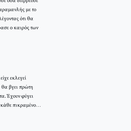
υσε όσα διέρρευσε
Καραμανλής με το
λέγοντας ότι θα
ρασε ο καιρός των
είχε εκλεγεί
 θα βγει πρώτη
οτα. Έχουν φύγει
ς κάθε πικραμένο…