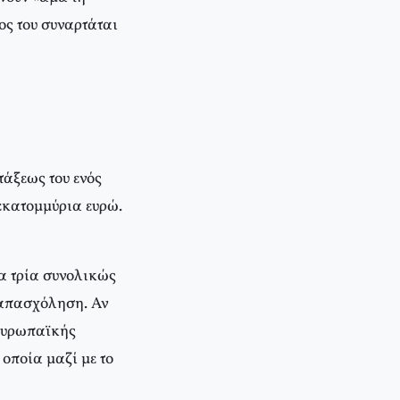
ος του συναρτάται
τάξεως του ενός
 εκατομμύρια ευρώ.
ια τρία συνολικώς
 απασχόληση. Αν
 Ευρωπαϊκής
 οποία μαζί με το