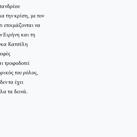
πανδρέου
α την κρίση, με τον
ι ετοιμάζονται να
ν Ειρήνη και τη
ούκα Κατσέλη
ρυφές
ι τροφοδοτεί
ρικός του ρόλος,
εν τα έχει
λα τα δεινά.