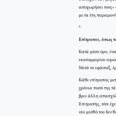
αποχωρήσει τους» 
με τα έτη παραμονή
*
Επίτροποι, όπως 
Κατά μέσο όρο, ένα
εκατομμυρίου ευρώ.
Μετά το εφάπαξ, έρ
Κάθε επίτροπος μετ
χρόνια ποσό της τά
βρει άλλη απασχόλ
Επιτροπής, τότε έχ
νέο μισθό του δεν θ