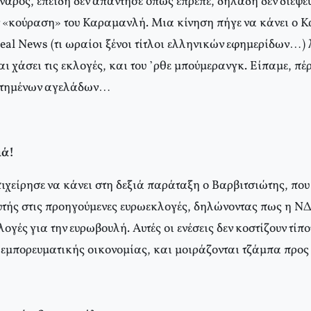
ναρος, επειδή δεν απάντησε όπως έπρεπε, δηλαδή δεν διέψε
ν «κούραση» του Καραμανλή. Μια κίνηση πήγε να κάνει ο 
eal News (τι ωραίοι ξένοι τίτλοι ελληνικών εφημερίδων…) 
ι χάσει τις εκλογές, και του ’ρθε μπούμερανγκ. Είπαμε, πέ
στημένων αγελάδων…
ιά!
ιχείρησε να κάνει στη δεξιά παράταξη ο Βαρβιτσιώτης, που 
τής στις προηγούμενες ευρωεκλογές, δηλώνοντας πως η ΝΔ
λογές για την ευρωβουλή. Αυτές οι ενέσεις δεν κοστίζουν τίπ
 εμπορευματικής οικονομίας, και μοιράζονται τζάμπα προ