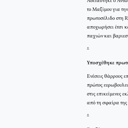
Αδειάστηκε ο Αντώ
το Μαξίμου για τη
πρωτοσέλιδο στη R
αποχωρήσει έτσι κα
παχιών και βαριε
*
Υποσχέθηκε πρωτ
Ενέσεις θάρρους επ
πρώτος ευρωβουλευ
στις επικείμενες εκ
από τη σφαίρα της
*