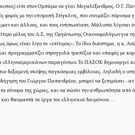
κοπος) είπε στον Ομπάμα να γίνει Μεγαλέξανδρος. Ο Γ. Πα
 φορές με την επιτροπή Στίγκλιτς, που ετοιμάζει πόρισμα γι
μαν και άλλους, και τους εντυπωσίασε. Μάλιστα λέγεται ότ
πίτιμο μέλος του Δ.Σ. της Οργάνωσης Οικονομολόγων για τη
 όμως είναι λίγο το «επίτιμος»; Το ίδιο διάστημα, η κ. Λ
και προγραμματίζει στρογγυλά τραπέζια και επαφές με κο
ι ελληνοαμερικάνων παραγόντων. Το ΠΑΣΟΚ δημιουργεί κα
τια δεξαμενή σκέψης παγκόσμιας εμβέλειας. Δηλαδή ο ιστο
δήγηση του Γιώργου Παπανδρέου, μπορεί να ξεπεράσει –αν δ
 τα σύνορα της χώρας, και να σώσει την ανθρωπότητα από ό
, και θαυμαστά τα έργα του ελληνικού δαιμόνιου…