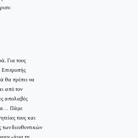
ρισε:
…
ά. Για τους
ς Επιτροπής
ά θα πρέπει να
ι από τον
ες απολαβές
ατα… Πάμε
ητείας τους και
 των διευθυντικών
νουν «άμα τη