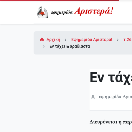
Αρχική
Εφημερίδα Αριστερά!
τ.26
Εν τάχει & αραδιαστά
Εν τάχ
εφημερίδα Αρισ
Διευρύνεται η πα