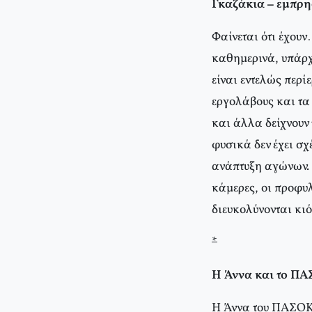
Γκαζάκια – εμπρη
Φαίνεται ότι έχουν
καθημερινά, υπάρχ
είναι εντελώς περί
εργολάβους και τα
και άλλα δείχνουν 
φυσικά δεν έχει σχ
ανάπτυξη αγώνων. Μ
κάμερες, οι προφυλ
διευκολύνονται κι
*
Η Άννα και το Π
Η Άννα του ΠΑΣΟΚ 