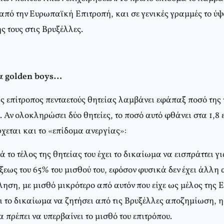
από την Ευρωπαϊκή Επιτροπή, και σε γενικές γραμμές το ύψ
ς τους στις Βρυξέλλες.
τα golden boys…
ς επίτροπος πενταετούς θητείας λαμβάνει εφάπαξ ποσό της 
 Αν ολοκληρώσει δύο θητείες, το ποσό αυτό φθάνει στα 1,8
χεται και το «επίδομα ανεργίας»:
ά το τέλος της θητείας του έχει το δικαίωμα να εισπράττει γ
ξεως του 65% του μισθού του, εφόσον φυσικά δεν έχει άλλη
ηση, με μισθό μικρότερο από αυτόν που είχε ως μέλος της
ει το δικαίωμα να ζητήσει από τις Βρυξέλλες αποζημίωση, η
α πρέπει να υπερβαίνει το μισθό του επιτρόπου.