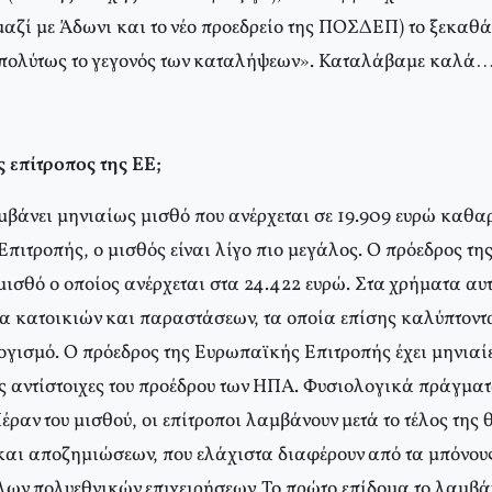
αζί με Άδωνι και το νέο προεδρείο της ΠΟΣΔΕΠ) το ξεκαθά
πολύτως το γεγονός των καταλήψεων». Καταλάβαμε καλά
 επίτροπος της ΕΕ;
μβάνει μηνιαίως μισθό που ανέρχεται σε 19.909 ευρώ καθαρ
Επιτροπής, ο μισθός είναι λίγο πιο μεγάλος. Ο πρόεδρος τη
ισθό ο οποίος ανέρχεται στα 24.422 ευρώ. Στα χρήματα αυτ
δα κατοικιών και παραστάσεων, τα οποία επίσης καλύπτοντα
ογισμό. Ο πρόεδρος της Ευρωπαϊκής Επιτροπής έχει μηνιαί
ις αντίστοιχες του προέδρου των ΗΠΑ. Φυσιολογικά πράγμ
αν του μισθού, οι επίτροποι λαμβάνουν μετά το τέλος της θ
και αποζημιώσεων, που ελάχιστα διαφέρουν από τα μπόνους
λων πολυεθνικών επιχειρήσεων. Το πρώτο επίδομα το λαμβά