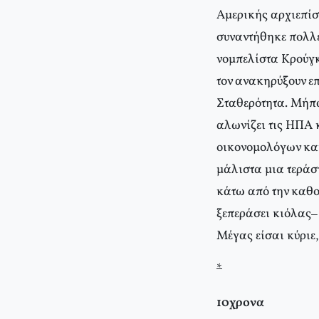
Αμερικής αρχιεπίσ
συναντήθηκε πολλές
νομπελίστα Κρούγκ
τον ανακηρύξουν ε
Σταθερότητα. Μήπως
αλωνίζει τις ΗΠΑ 
οικονομολόγων κα
μάλιστα μια τεράσ
κάτω από την καθο
ξεπεράσει κιόλας–
Μέγας είσαι κύριε
*
10χρονα