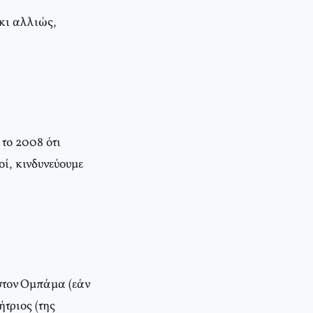
 κι αλλιώς,
το 2008 ότι
ί, κινδυνεύουμε
στον Ομπάμα (εάν
τριος (της