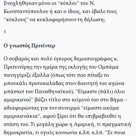
Ενοχλήθηκαν μόνο οι “κύκλοι” του Ν.
Κωνσταντόπουλου ή και ο ίδιος, και έβαλε τους
“κύκλους” να κυκλοφορήσουν τη δήλωση;
*
Ο γνωστός Πριτέντερ
Ο σοβαρός και πολύ έγκυρος δημοσιογράφος κ.
Πρετεντέρης την ημέρα της εκλογής του Ομπάμα
πανηγύριζε έξαλλα (όπως τότε που πέταξε το
μπουκάλι προτοκαλάδας στον διαιτητή του αγώνα
μπάσκετ του Παναθηναϊκού). “Είμαστε (πάλι) όλοι
αμερικανοί” βάζει τίτλο στο κείμενό του στο Βήμα –
αδιαφορώντας για τον συνειρμό “είμαστε ακόμα
αμερικανάκια”, αφού ξέρει ότι θα επιβραβευθεί η
στάση του. Τι μεγάλη χώρα η Αμερική, τι πραγματική
δημοκρατία, τι υγιείς κοινωνία κ.λπ. κ.λπ. “Σε ποια