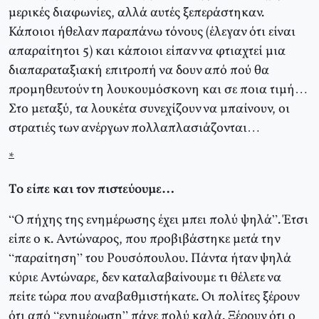
μερικές διαφωνίες, αλλά αυτές ξεπεράστηκαν.
Κάποιοι ήθελαν παραπάνω τόνους (έλεγαν ότι είναι
απαραίτητοι 5) και κάποιοι είπαν να φτιαχτεί μια
διαπαραταξιακή επιτροπή να δουν από πού θα
προμηθευτούν τη λουκουμόσκονη και σε ποια τιμή…
Στο μεταξύ, τα λουκέτα συνεχίζουν να μπαίνουν, οι
στρατιές των ανέργων πολλαπλασιάζονται…
*
Το είπε και τον πιστεύουμε…
“Ο πήχης της ενημέρωσης έχει μπει πολύ ψηλά”. Έτσι
είπε ο κ. Αντώναρος, που προβιβάστηκε μετά την
“παραίτηση” του Ρουσόπουλου. Πάντα ήταν ψηλά
κύριε Αντώναρε, δεν καταλαβαίνουμε τι θέλετε να
πείτε τώρα που αναβαθμιστήκατε. Οι πολίτες ξέρουν
ότι από “ενημέρωση” πάνε πολύ καλά. Ξέρουν ότι ο