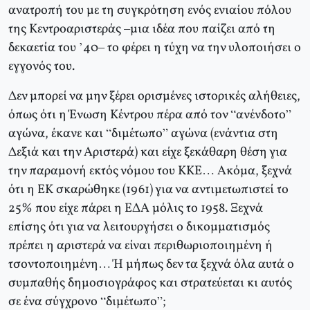
ανατροπή του με τη συγκρότηση ενός ενιαίου πόλου
της Κεντροαριστεράς –μια ιδέα που παίζει από τη
δεκαετία του ’40– το φέρει η τύχη να την υλοποιήσει ο
εγγονός του.
Δεν μπορεί να μην ξέρει ορισμένες ιστορικές αλήθειες,
όπως ότι η Ένωση Κέντρου πέρα από τον “ανένδοτο”
αγώνα, έκανε και “διμέτωπο” αγώνα (ενάντια στη
Δεξιά και την Αριστερά) και είχε ξεκάθαρη θέση για
την παραμονή εκτός νόμου του ΚΚΕ… Ακόμα, ξεχνά
ότι η ΕΚ σκαρώθηκε (1961) για να αντιμετωπιστεί το
25% που είχε πάρει η ΕΔΑ μόλις το 1958. Ξεχνά
επίσης ότι για να λειτουργήσει ο δικομματισμός
πρέπει η αριστερά να είναι περιθωριοποιημένη ή
τσοντοποιημένη… Ή μήπως δεν τα ξεχνά όλα αυτά ο
συμπαθής δημοσιογράφος και στρατεύεται κι αυτός
σε ένα σύγχρονο “διμέτωπο”;