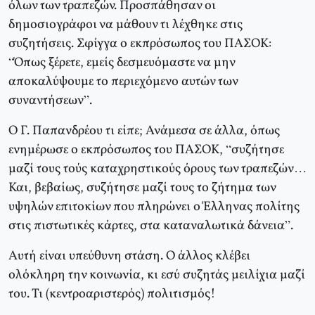
όλων των τραπεζών. Προσπάθησαν οι
δημοσιογράφοι να μάθουν τι λέχθηκε στις
συζητήσεις. Σφίγγα ο εκπρόσωπος του ΠΑΣΟΚ:
“Όπως ξέρετε, εμείς δεσμευόμαστε να μην
αποκαλύψουμε το περιεχόμενο αυτών των
συναντήσεων”.
Ο Γ. Παπανδρέου τι είπε; Ανάμεσα σε άλλα, όπως
ενημέρωσε ο εκπρόσωπος του ΠΑΣΟΚ, “συζήτησε
μαζί τους τούς καταχρηστικούς όρους των τραπεζών…
Και, βεβαίως, συζήτησε μαζί τους το ζήτημα των
υψηλών επιτοκίων που πληρώνει ο Έλληνας πολίτης
στις πιστωτικές κάρτες, στα καταναλωτικά δάνεια”.
Αυτή είναι υπεύθυνη στάση. Ο άλλος κλέβει
ολόκληρη την κοινωνία, κι εσύ συζητάς μειλίχια μαζί
του. Τι (κεντροαριστερός) πολιτισμός!