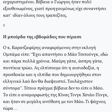
ευχαριστημένοι. Βέβαια ο Γιώργος ήταν πολύ
εξουθενωμένος, γιατί προηγουμένως είχε συναντήσει
κατ’ ιδίαν όλους τους τραπεζίτες.
*
Η μπούρδα της εβδομάδας που πέρασε
Ο κ. Καρατζαφέρης αναφερόμενος στην εκλογή
Ομπάμα είπε: “Έχει απαντήσει ο Μάο Τσετούνγκ, εδώ
και πάρα πολλά χρόνια. Μαύρη γάτα, άσπρη γάτα,
ποντίκια τρώει. Ας ελπίσουμε ότι η αισιοδοξία, η
προσδοκία και η ελπίδα που δημιουργήθηκε στον
ελληνικό λαό δεν θα διαψευστεί. Τουλάχιστον
σύντομα”. Τέτοιο πράγμα βέβαια δεν το είπε ο Μάο.
Το είπε ο αναμορφωτής της Κίνας Τενγκ Χσιάο Πινγκ,
και ήταν σε μεγάλη αντίθεση με τον Μάο. Τι ψάχνεις
τώρα…