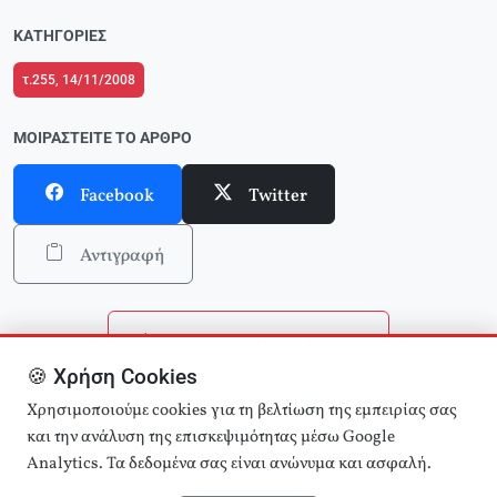
ΚΑΤΗΓΟΡΊΕΣ
τ.255, 14/11/2008
ΜΟΙΡΑΣΤΕΊΤΕ ΤΟ ΆΡΘΡΟ
Facebook
Twitter
Αντιγραφή
Επιστροφή στην αρχική
🍪 Χρήση Cookies
Αναζήτηση άρθρων
Χρησιμοποιούμε cookies για τη βελτίωση της εμπειρίας σας
και την ανάλυση της επισκεψιμότητας μέσω Google
Analytics. Τα δεδομένα σας είναι ανώνυμα και ασφαλή.