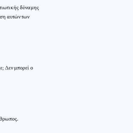
ατιωτικής δύναμης
ρση αυτών των
ε; Δεν μπορεί ο
νθρωπος.