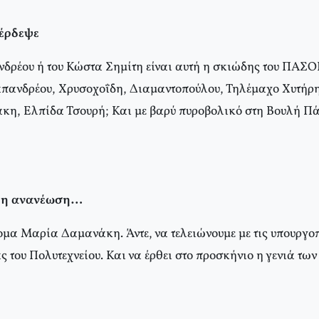
πέρδεψε
δρέου ή του Κώστα Σημίτη είναι αυτή η σκιώδης του ΠΑΣΟ
πανδρέου, Χρυσοχοΐδη, Διαμαντοπούλου, Τηλέμαχο Χυτήρη
η, Ελπίδα Τσουρή; Και με βαρύ πυροβολικό στη Βουλή Πά
ι η ανανέωση…
ομα Μαρία Δαμανάκη. Άντε, να τελειώνουμε με τις υπουργοπ
άς του Πολυτεχνείου. Και να έρθει στο προσκήνιο η γενιά των