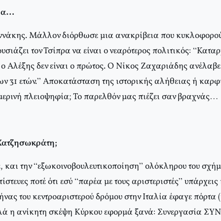
ώρα…
ννάκης. Μάλλον διόρθωσε μια ανακρίβεια που κυκλοφορούσ
σιάζει τον Τσίπρα να είναι ο νεαρότερος πολιτικός: “Καταρ
ο Αλέξης δεν είναι ο πρώτος. Ο Νίκος Ζαχαριάδης ανέλαβε 
ων 31 ετών.” Αποκατάσταση της ιστορικής αλήθειας ή καρφ
μερινή πλειοψηφία; Το παρελθόν μας πιέζει σαν βραχνάς…
 Χατζησωκράτη;
με, και την “εξωκοινοβουλευτικοποίηση” ολόκληρου του σχή
πίστευες ποτέ ότι εσύ “παρέα με τους αριστεριστές” υπάρχεις
νας του κεντροαριστερού δρόμου στην Ιταλία έφαγε πόρτα (
λλά η ανίκητη σκέψη Κύρκου εφορμά ξανά: Συνεργασία Σ