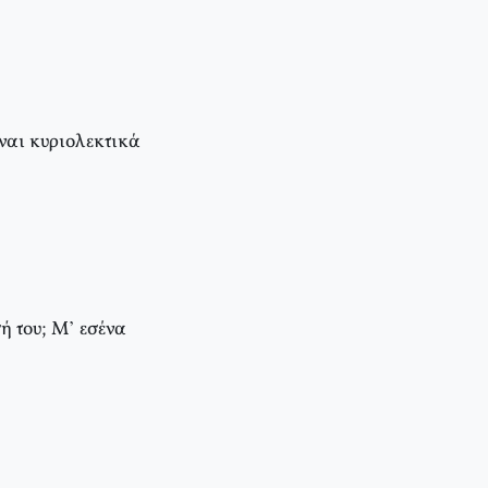
ίναι κυριολεκτικά
ή του; Μ’ εσένα