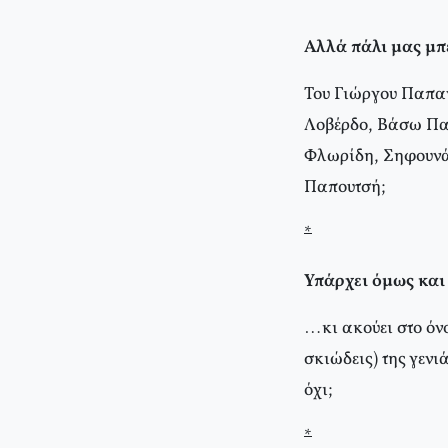
*
Αλλά πάλι μας μ
Του Γιώργου Παπαν
Λοβέρδο, Βάσω Πα
Φλωρίδη, Σηφουνάκ
Παπουτσή;
*
Υπάρχει όμως κα
…κι ακούει στο όν
σκιώδεις) της γενι
όχι;
*