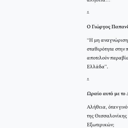
αλήθεια…
*
Ο Γιώργος Παπανδ
“Η μη αναγνώριση 
σταθερότητα στην 
αποτελούν παραβίασ
Ελλάδα”.
*
Ωραίο αυτό με το 
Αλήθεια, όταν γινό
της Θεσσαλονίκης 
Εξωτερικών;