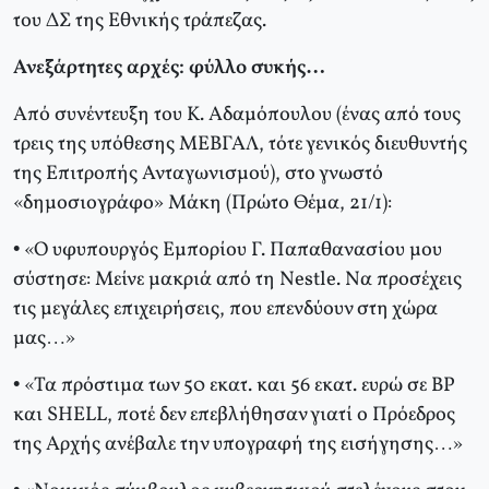
του ΔΣ της Εθνικής τράπεζας.
Ανεξάρτητες αρχές: φύλλο συκής…
Από συνέντευξη του Κ. Αδαμόπουλου (ένας από τους
τρεις της υπόθεσης ΜΕΒΓΑΛ, τότε γενικός διευθυντής
της Επιτροπής Ανταγωνισμού), στο γνωστό
«δημοσιογράφο» Μάκη (Πρώτο Θέμα, 21/1):
• «Ο υφυπουργός Εμπορίου Γ. Παπαθανασίου μου
σύστησε: Μείνε μακριά από τη Nestle. Να προσέχεις
τις μεγάλες επιχειρήσεις, που επενδύουν στη χώρα
μας…»
• «Τα πρόστιμα των 50 εκατ. και 56 εκατ. ευρώ σε BP
και SHELL, ποτέ δεν επεβλήθησαν γιατί ο Πρόεδρος
της Αρχής ανέβαλε την υπογραφή της εισήγησης…»