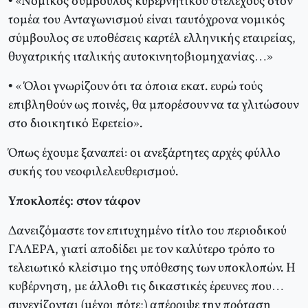
• «Νομικός σύμβουλος κυβερνητικού στελέχους στον
τομέα του Ανταγωνισμού είναι ταυτόχρονα νομικός
σύμβουλος σε υποθέσεις καρτέλ ελληνικής εταιρείας,
θυγατρικής ιταλικής αυτοκινητοβιομηχανίας…»
• « Όλοι γνωρίζουν ότι τα όποια εκατ. ευρώ τούς
επιβληθούν ως ποινές, θα μπορέσουν να τα γλιτώσουν
στο διοικητικό Εφετείο».
Όπως έχουμε ξαναπεί: οι ανεξάρτητες αρχές φύλλο
συκής του νεοφιλελευθερισμού.
Υποκλοπές: στον τάφον
Δανειζόμαστε τον επιτυχημένο τίτλο του περιοδικού
ΓΑΛΕΡΑ, γιατί αποδίδει με τον καλύτερο τρόπο το
τελειωτικό κλείσιμο της υπόθεσης των υποκλοπών. Η
κυβέρνηση, με άλλοθι τις δικαστικές έρευνες που…
συνεχίζονται (μέχρι πότε;) απέρριψε την πρόταση