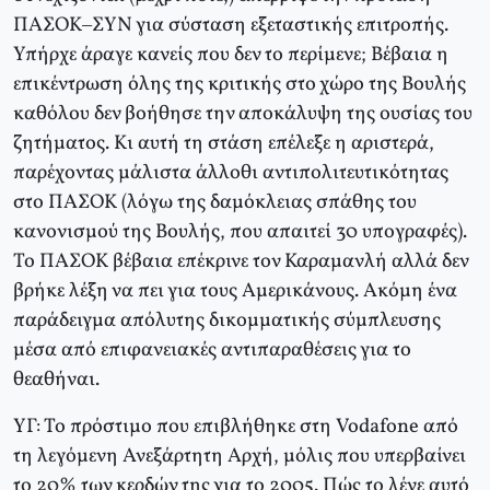
ΠΑΣΟΚ–ΣΥΝ για σύσταση εξεταστικής επιτροπής.
Υπήρχε άραγε κανείς που δεν το περίμενε; Βέβαια η
επικέντρωση όλης της κριτικής στο χώρο της Βουλής
καθόλου δεν βοήθησε την αποκάλυψη της ουσίας του
ζητήματος. Κι αυτή τη στάση επέλεξε η αριστερά,
παρέχοντας μάλιστα άλλοθι αντιπολιτευτικότητας
στο ΠΑΣΟΚ (λόγω της δαμόκλειας σπάθης του
κανονισμού της Βουλής, που απαιτεί 30 υπογραφές).
Το ΠΑΣΟΚ βέβαια επέκρινε τον Καραμανλή αλλά δεν
βρήκε λέξη να πει για τους Αμερικάνους. Ακόμη ένα
παράδειγμα απόλυτης δικομματικής σύμπλευσης
μέσα από επιφανειακές αντιπαραθέσεις για το
θεαθήναι.
ΥΓ: Το πρόστιμο που επιβλήθηκε στη Vodafone από
τη λεγόμενη Ανεξάρτητη Αρχή, μόλις που υπερβαίνει
το 20% των κερδών της για το 2005. Πώς το λένε αυτό