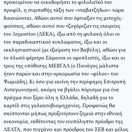
προκειμένου να οικοδομήσει το φιλολαϊκό του
προφίλ, η συμπαθής τάξη των «νταβατζήδων» τώρα
δικαιώνεται. Αθώοι αυτοί που έφτιαξαν τις μετοχές–
φούσκες, αθώοι αυτοί που τζογάριζαν τις εταιρείες
του Δημοσίου (ΔΕΚΑ), έξω από τη φυλακή όλοι οι
του παραδικαστικού κυκλώματος, έξω και οι
εκκλησιαστικοί (με εξαίρεση τον Βαβύλη), αθώοι για
το πλωτό φέρετρο Σάμαινα οι εφοπλιστές, έξω και οι
τρεις της υπόθεσης ΜΕΒΓΑΛ (ο Πανάγος μάλιστα
ήταν παρών και στην ορκομωσία του «φίλου» του
Ψωμιάδη). Κι όσο για εκείνη την περίφημη Επιτροπή
Ανταγωνισμού, ακόμη να βγάλει πόρισμα για ένα
πράγμα που ξέρει όλη η Ελλάδα, δηλαδή για το
καρτέλ στις γαλακτοβιομηχανίες. Προφανώς θα
σκέπτονται μήπως προξενήσουν ζημιά στην εθνική
οικονομία, εκθέτοντας τον ευυπόληπτο πρόεδρο της
ΔΕΛΤΑ, που τυγχάνει και πρόεδρος του ΣΕΒ και μέλος