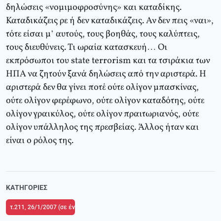
δηλώσεις «νομιμοφροσύνης» και καταδίκης.
Καταδικάζεις ρε ή δεν καταδικάζεις. Αν δεν πεις «ναι»,
τότε είσαι μ’ αυτούς, τους βοηθάς, τους καλύπτεις,
τους διευθύνεις. Τι ωραία κατασκευή… Οι
εκπρόσωποι του state terrorism και τα τσιράκια των
ΗΠΑ να ζητούν ξανά δηλώσεις από την αριστερά. Η
αριστερά δεν θα γίνει ποτέ ούτε ολίγον μπασκίνας,
ούτε ολίγον φερέφωνο, ούτε ολίγον καταδότης, ούτε
ολίγον γραικύλος, ούτε ολίγον πραιτωριανός, ούτε
ολίγον υπάλληλος της πρεσβείας. Άλλος ήταν και
είναι ο ρόλος της.
ΚΑΤΗΓΟΡΊΕΣ
τ.211, 26/1/2007 (σε ένθετο το τ.1 του Δικτύου Κριτικής και Δράσης στην Π