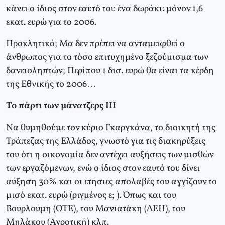
κάνει ο ίδιος στον εαυτό του ένα δωράκι: μόνον 1,6
εκατ. ευρώ για το 2006.
Προκλητικό; Μα δεν πρέπει να ανταμειφθεί ο
άνθρωπος για το τόσο επιτυχημένο ξεζούμισμα των
δανειοληπτών; Περίπου 1 δισ. ευρώ θα είναι τα κέρδη
της Εθνικής το 2006…
Το πάρτι των μάνατζερς ΙΙΙ
Να θυμηθούμε τον κύριο Γκαργκάνα, το διοικητή της
Τράπεζας της Ελλάδος, γνωστό για τις διακηρύξεις
του ότι η οικονομία δεν αντέχει αυξήσεις των μισθών
των εργαζόμενων, ενώ ο ίδιος στον εαυτό του δίνει
αύξηση 30% και οι ετήσιες απολαβές του αγγίζουν το
μισό εκατ. ευρώ (ριγμένος ε; ). Όπως και του
Βουρλούμη (ΟΤΕ), του Μανιατάκη (ΔΕΗ), του
Μηλάκου (Αγροτική) κλπ.