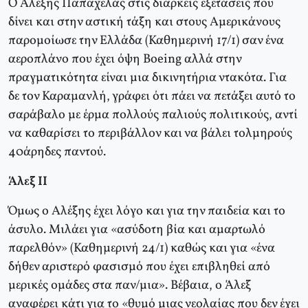
Ο Αλέξης Παπαχελάς στις διαρκείς εξετάσεις που
δίνει και στην αστική τάξη και στους Αμερικάνους
παρομοίωσε την Ελλάδα (Καθημερινή 17/1) σαν ένα
αεροπλάνο που έχει όψη Boeing αλλά στην
πραγματικότητα είναι μια δικινητήρια ντακότα. Για
δε τον Καραμανλή, γράφει ότι πάει να πετάξει αυτό το
σαράβαλο με έρμα πολλούς παλιούς πολιτικούς, αντί
να καθαρίσει το περιβάλλον και να βάλει τολμηρούς
40άρηδες παντού.
Άλεξ ΙΙ
Όμως ο Αλέξης έχει λόγο και για την παιδεία και το
άσυλο. Μιλάει για «ασύδοτη βία και αμαρτωλό
παρελθόν» (Καθημερινή 24/1) καθώς και για «ένα
δήθεν αριστερό φασισμό που έχει επιβληθεί από
μερικές ομάδες στα παν/μια». Βέβαια, ο Άλεξ
αναφέρει κάτι για το «θυμό μιας νεολαίας που δεν έχει