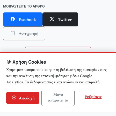
ΜΟΙΡΑΣΤΕΊΤΕ ΤΟ ΆΡΘΡΟ
Facebook
Twitter
Αντιγραφή
Επιστροφή στην αρχική
🍪 Χρήση Cookies
Αναζήτηση άρθρων
Χρησιμοποιούμε cookies για τη βελτίωση της εμπειρίας σας
και την ανάλυση της επισκεψιμότητας μέσω Google
Analytics. Τα δεδομένα σας είναι ανώνυμα και ασφαλή.
Μόνο
Ρυθμίσεις
Αποδοχή
απαραίτητα