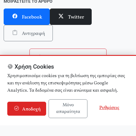
ΜΟΙΡΑΣΤΕΊΤΕ ΤΟ ΆΡΘΡΟ
Facebook
Twitter
Αντιγραφή
Επιστροφή στην αρχική
🍪 Χρήση Cookies
Αναζήτηση άρθρων
Χρησιμοποιούμε cookies για τη βελτίωση της εμπειρίας σας
και την ανάλυση της επισκεψιμότητας μέσω Google
Analytics. Τα δεδομένα σας είναι ανώνυμα και ασφαλή.
Μόνο
Ρυθμίσεις
Αποδοχή
απαραίτητα
© 2025 εφημερίδα Αριστερά! (e-aristera.gr)