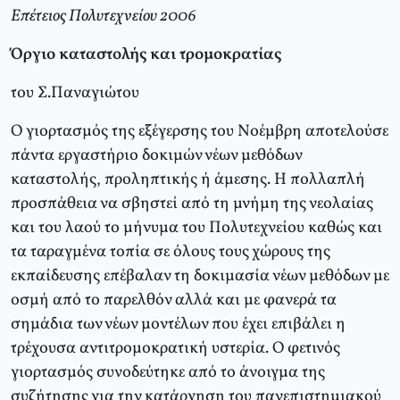
Επέτειος Πολυτεχνείου 2006
Όργιο καταστολής και τρομοκρατίας
του Σ.Παναγιώτου
O γιορτασμός της εξέγερσης του Nοέμβρη αποτελούσε
πάντα εργαστήριο δοκιμών νέων μεθόδων
καταστολής, προληπτικής ή άμεσης. H πολλαπλή
προσπάθεια να σβηστεί από τη μνήμη της νεολαίας
και του λαού το μήνυμα του Πολυτεχνείου καθώς και
τα ταραγμένα τοπία σε όλους τους χώρους της
εκπαίδευσης επέβαλαν τη δοκιμασία νέων μεθόδων με
οσμή από το παρελθόν αλλά και με φανερά τα
σημάδια των νέων μοντέλων που έχει επιβάλει η
τρέχουσα αντιτρομοκρατική υστερία. O φετινός
γιορτασμός συνοδεύτηκε από το άνοιγμα της
συζήτησης για την κατάργηση του πανεπιστημιακού