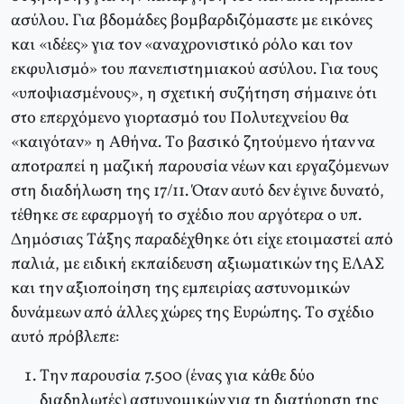
ασύλου. Για βδομάδες βομβαρδιζόμαστε με εικόνες
και «ιδέες» για τον «αναχρονιστικό ρόλο και τον
εκφυλισμό» του πανεπιστημιακού ασύλου. Για τους
«υποψιασμένους», η σχετική συζήτηση σήμαινε ότι
στο επερχόμενο γιορτασμό του Πολυτεχνείου θα
«καιγόταν» η Aθήνα. Tο βασικό ζητούμενο ήταν να
αποτραπεί η μαζική παρουσία νέων και εργαζόμενων
στη διαδήλωση της 17/11. Όταν αυτό δεν έγινε δυνατό,
τέθηκε σε εφαρμογή το σχέδιο που αργότερα ο υπ.
Δημόσιας Tάξης παραδέχθηκε ότι είχε ετοιμαστεί από
παλιά, με ειδική εκπαίδευση αξιωματικών της EΛAΣ
και την αξιοποίηση της εμπειρίας αστυνομικών
δυνάμεων από άλλες χώρες της Eυρώπης. Tο σχέδιο
αυτό πρόβλεπε:
Tην παρουσία 7.500 (ένας για κάθε δύο
διαδηλωτές) αστυνομικών για τη διατήρηση της