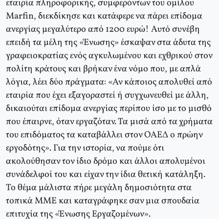
εταιρία πληροφορικής, συμφερόντων του ομίλου
Marfin, διεκδίκησε και κατάφερε να πάρει επίδομα
ανεργίας μεγαλύτερο από 1200 ευρώ! Αυτό συνέβη
επειδή τα μέλη της «Ένωσης» έσκαψαν στα άδυτα της
γραφειοκρατίας ενός αγκυλωμένου και εχθρικού στον
πολίτη κράτους και βρήκαν ένα νόμο που, με απλά
λόγια, λέει δύο πράγματα: «Αν κάποιος απολυθεί από
εταιρία που έχει εξαγοραστεί ή συγχωνευθεί με άλλη,
δικαιούται επίδομα ανεργίας περίπου ίσο με το μισθό
που έπαιρνε, όταν εργαζόταν. Τα μισά από τα χρήματα
του επιδόματος τα καταβάλλει στον ΟΑΕΔ ο πρώην
εργοδότης». Για την ιστορία, να πούμε ότι
ακολούθησαν τον ίδιο δρόμο και άλλοι απολυμένοι
συνάδελφοί του και είχαν την ίδια θετική κατάληξη.
Το θέμα μάλιστα πήρε μεγάλη δημοσιότητα στα
τοπικά ΜΜΕ και καταγράφηκε σαν μια σπουδαία
επιτυχία της «Ένωσης Εργαζομένων».