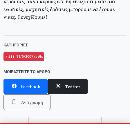
κέρδισαν, αλλά κυρίως επειδή έδειξε ότι μέσα από
ενωτικές, μαχητικές δράσεις μπορούμε να έχουμε
νίκες. Συνεχίζουμε!
ΚΑΤΗΓΟΡΊΕΣ
τ.218, 11/5/2007 (ένθετο το τ.2 του Δικτύου Κριτικής και Δράσης στην Παιδ
ΜΟΙΡΑΣΤΕΊΤΕ ΤΟ ΆΡΘΡΟ
Facebook
Twitter
Αντιγραφή
Επιστροφή στην αρχική