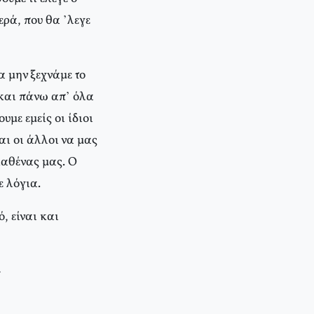
ερά, που θα ’λεγε
α μην ξεχνάμε το
 και πάνω απ’ όλα
με εμείς οι ίδιοι
αι οι άλλοι να μας
καθένας μας. O
ε λόγια.
, είναι και
»