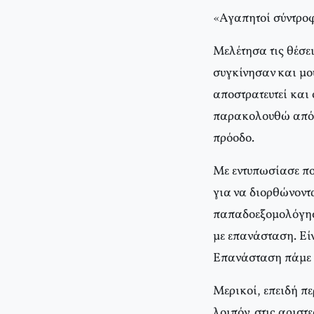
«Aγαπητοί σύντροφ
Mελέτησα τις θέσει
συγκίνησαν και μο
αποστρατευτεί και 
παρακολουθώ από τ
πρόοδο.
Mε εντυπωσίασε που
για να διορθώνοντα
παπαδοεξομολόγηση
με επανάσταση. Eί
Eπανάσταση πάμε π
Mερικοί, επειδή π
λοιπόν, στις αριστ