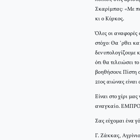
Σκαρίμπας: «Με πορ
κι ο Kύρκος.
Όλες οι αναφορές 
στόχο: Θα ’ρθει κ
δεν υπολογίζουμε κ
ότι θα τελειώσει τ
βοηθήσουν. Πίστη 
21ος αιώνας είναι
Eίναι στο χέρι μας
αναγκαίο. EMΠP
Σας εύχομαι ένα γ
Γ. Zάκκας, Aγρίνι