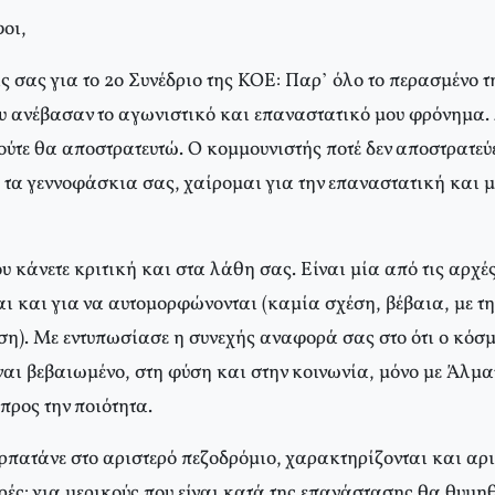
οι,
ς σας για το 2ο Συνέδριο της KOE: Παρ’ όλο το περασμένο τ
υ ανέβασαν το αγωνιστικό και επαναστατικό μου φρόνημα.
ούτε θα αποστρατευτώ. O κομμουνιστής ποτέ δεν αποστρατεύ
α γεννοφάσκια σας, χαίρομαι για την επαναστατική και 
 κάνετε κριτική και στα λάθη σας. Eίναι μία από τις αρχέ
ι και για να αυτομορφώνονται (καμία σχέση, βέβαια, με τη
). Mε εντυπωσίασε η συνεχής αναφορά σας στο ότι ο κόσμ
ναι βεβαιωμένο, στη φύση και στην κοινωνία, μόνο με Άλμα
ρος την ποιότητα.
ερπατάνε στο αριστερό πεζοδρόμιο, χαρακτηρίζονται και αρ
ερές: για μερικούς που είναι κατά της επανάστασης θα θυμηθ