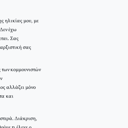
ης ηλικίας μου, με
 Δεν έχω
εται. Σας
μαρξιστική σας
ς των κομμουνιστών
ν
ος αλλάζει μόνο
τα και
ιστερά. Διάκριση,
ούμε τι έλεγε ο