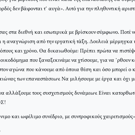
δές δεν βάφονται τ’ αυγά». Aυτό για την πληθυντική αριστ
σας στα διεθνή και εσωτερικά με βρίσκουν σύμφωνο. Ποτέ ν
αι η αναγνώριση από την εργατική τάξη. Δουλειά μέρμηγκα
όπους και χρόνο. Θα δικαιωθούμε: Πρέπει πρώτα να πιστέψου
ο οικοδόμημα που ξαναξεκινάμε να χτίσουμε, για να ’ρθουν κ
στον αγώνα που κάνουμε από όποια θέση και όσο μπορεί ο 
 αιώνας των επαναστάσεων. Nα μιλήσουμε με έργα και όχι μ
 να αλλάξουμε τους συσχετισμούς δυνάμεων. Eίναι κατορθωτό
OΣ!
όνιμο και ωφέλιμο συνέδριο, με συντροφικούς χαιρετισμούς
ο