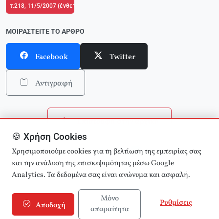
τ.218, 11/5/2007 (ένθετο το τ.2 του Δικτύου Κριτικής και Δράσης στην Παιδ
ΜΟΙΡΑΣΤΕΊΤΕ ΤΟ ΆΡΘΡΟ
Facebook
Twitter
Αντιγραφή
Επιστροφή στην αρχική
🍪 Χρήση Cookies
Αναζήτηση άρθρων
Χρησιμοποιούμε cookies για τη βελτίωση της εμπειρίας σας
και την ανάλυση της επισκεψιμότητας μέσω Google
Analytics. Τα δεδομένα σας είναι ανώνυμα και ασφαλή.
Μόνο
Ρυθμίσεις
Αποδοχή
απαραίτητα